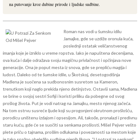
na putovanje kroz dubine prirode i ljudske sudbine.
Roman nas vodi u šumsku idilu
Jamajke, gde se uzdiže oronula kuća,
poslednji ostatak veličanstvenog
imanja koje je izniklo u vreme ropstva. Iako je napuštena decenijama,
ova kuća i dalje odražava svoju magičnu privlačnost i opčinjava nove
generacije. Ona je poput mesta iz snova, gde se prepliću magija i
ludost.
Daleko od te šumske idile, u Škotskoj, desetogodišnja
Madlena je suočena sa sudbonosnim susretom sa Kameron,
trenutkom koji naglo prekida njeno detinjstvo. Ostavši sama, Madlena
se brine o svojoj sestri Sofiji i koristi priliku da pobegne od svog
prošlog života. Put je vodi natrag na Jamajku, mesto njenog začeća.
Na tom ostrvu susreće ljude koji su progonjeni okrutnom prošlošću,
porodicu uništenu izdajom i opsesijom. Ali, takođe, pronalazi i predivnu
staru kuću, gde će se suočiti sa senkama prošlosti.
Mišel Pejver vešto
plete priču o tajnama, prošlim odlukama i povezanosti sa mestom koje
je tako snažno obeležilo sudbine njenih likova. “U potrazi za senkom”