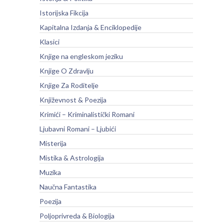
Istorijska Fikcija
Kapitalna Izdanja & Enciklopedije
Klasici
Knjige na engleskom jeziku
Knjige O Zdravlju
Knjige Za Roditelje
Književnost & Poezija
Krimići – Kriminalistički Romani
Ljubavni Romani – Ljubići
Misterija
Mistika & Astrologija
Muzika
Naučna Fantastika
Poezija
Poljoprivreda & Biologija