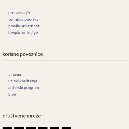
preuzimanje
tehnička podrška
pravila privatnosti
besplatne knjige
korisne poveznice
o nama
uslovi korištenja
autorski program
blog
društvene mreže