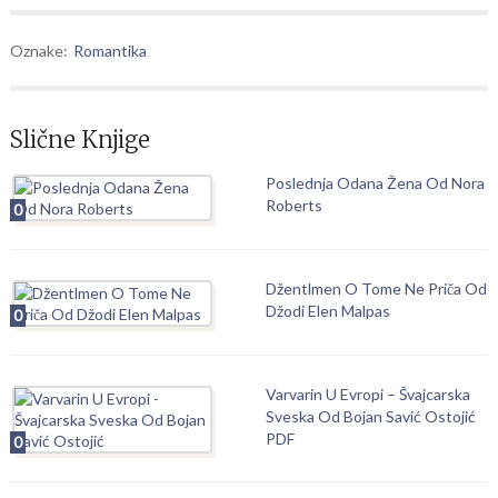
Oznake:
Romantika
Slične Knjige
Poslednja Odana Žena Od Nora
Roberts
0
Džentlmen O Tome Ne Priča Od
Džodi Elen Malpas
0
Varvarin U Evropi – Švajcarska
Sveska Od Bojan Savić Ostojić
PDF
0