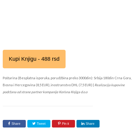
Kupi Knjigu - 488 rsd
Poštarina (Besplatna isporuka, porudžbina preko 3000din): Srbija 180din Crna Gora,
Bosna i Hercegovina (8,5 EUR), inostranstvo DHL (7,5 EUR) |
Realizacija kupovine
podržana od strane partner kompanije Korisna Knjiga d.o.o
Share
Tweet
Pin it
Share