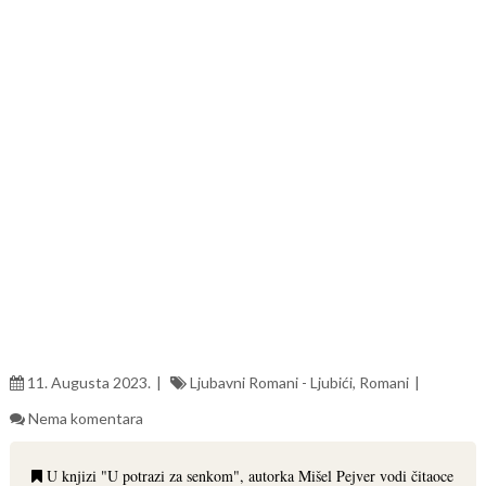
11. Augusta 2023.
Ljubavni Romani - Ljubići
,
Romani
Nema komentara
U knjizi "U potrazi za senkom", autorka Mišel Pejver vodi čitaoce