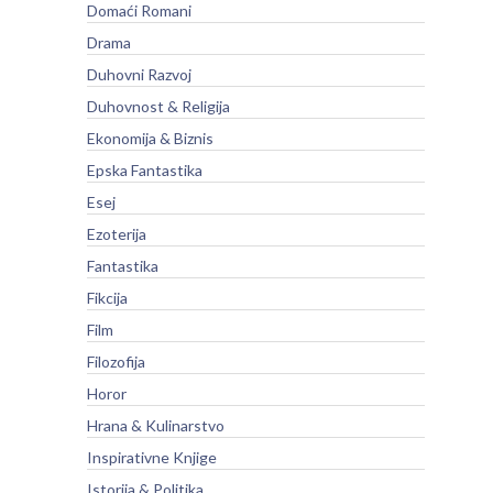
Domaći Romani
Drama
Duhovni Razvoj
Duhovnost & Religija
Ekonomija & Biznis
Epska Fantastika
Esej
Ezoterija
Fantastika
Fikcija
Film
Filozofija
Horor
Hrana & Kulinarstvo
Inspirativne Knjige
Istorija & Politika