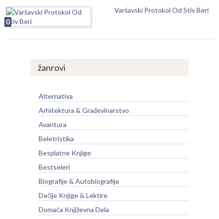
Varšavski Protokol Od Stiv Beri
0
žanrovi
Alternativa
Arhitektura & Građevinarstvo
Avantura
Beletristika
Besplatne Knjige
Bestseleri
Biografije & Autobiografije
Dečije Knjige & Lektire
Domaća Književna Dela