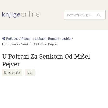
Pretraga
Početna
/
Romani
/
Ljubavni Romani - Ljubići
/
U Potrazi Za Senkom Od Mišel Pejver
U Potrazi Za Senkom Od Mišel
Pejver
recenzija
pdf