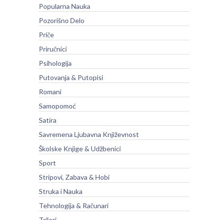
Popularna Nauka
Pozorišno Delo
Priče
Priručnici
Psihologija
Putovanja & Putopisi
Romani
Samopomoć
Satira
Savremena Ljubavna Književnost
Školske Knjige & Udžbenici
Sport
Stripovi, Zabava & Hobi
Struka i Nauka
Tehnologija & Računari
Trileri