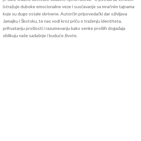
istražuje duboke emocionalne veze i suočavanje sa mračnim tajnama
koje su dugo ostale skrivene. Autorčin pripovedački dar oživljava
Jamajku i Škotsku, te nas vodi kroz priču o traženju identiteta,
prihvatanju prošlosti i razumevanju kako senke prošlih događaja
oblikuju naše sadašnje i buduće živote.