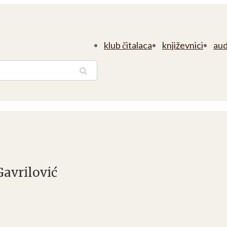
klub čitalaca
književnici
aud
traga
avrilović