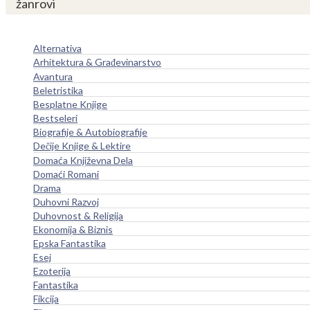
žanrovi
Alternativa
Arhitektura & Građevinarstvo
Avantura
Beletristika
Besplatne Knjige
Bestseleri
Biografije & Autobiografije
Dečije Knjige & Lektire
Domaća Književna Dela
Domaći Romani
Drama
Duhovni Razvoj
Duhovnost & Religija
Ekonomija & Biznis
Epska Fantastika
Esej
Ezoterija
Fantastika
Fikcija