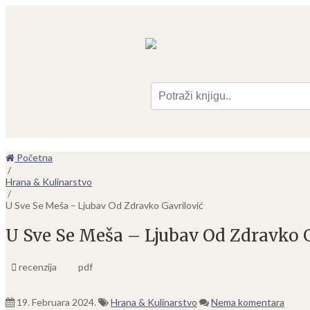
Pre
Početna
/
Hrana & Kulinarstvo
/
U Sve Se Meša – Ljubav Od Zdravko Gavrilović
U Sve Se Meša – Ljubav Od Zdravko G
recenzija
pdf
19. Februara 2024.
Hrana & Kulinarstvo
Nema komentara