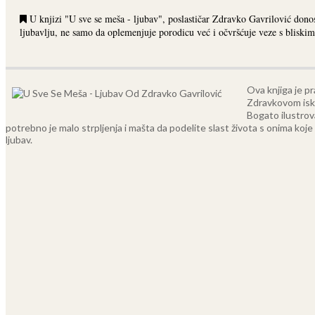
U knjizi "U sve se meša - ljubav", poslastičar Zdravko Gavrilović donos
ljubavlju, ne samo da oplemenjuje porodicu već i očvršćuje veze s bliskim
Ova knjiga je p
Zdravkovom iskus
Bogato ilustrova
potrebno je malo strpljenja i mašta da podelite slast života s onima koj
ljubav.