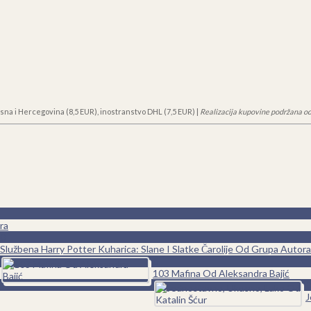
sna i Hercegovina (8,5 EUR), inostranstvo DHL (7,5 EUR) |
Realizacija kupovine podržana od
ra
0
Službena Harry Potter Kuharica: Slane I Slatke Čarolije Od Grupa Autora
0
103 Mafina Od Aleksandra Bajić
0
J