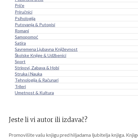
Priče
Priručnici
Psihologija
Putovanja & Putopisi
Romani
Samopomoć
Satira
Savremena Ljubavna Književnost
Školske Knjige & Udžbenici
Sport
Stripovi, Zabava & Hobi
Struka i Nauka
Tehnologija & Računari
Trileri
Umetnost & Kultura
Jeste li vi autor ili izdavač?
Promovišite vašu knjigu pred hiljadama ljubitelja knjiga. Knjig