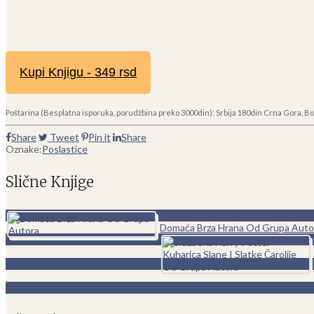
Kupi Knjigu - 349 rsd
Poštarina (Besplatna isporuka, porudžbina preko 3000din): Srbija 180din Crna Gora, Bo
Share
Tweet
Pin it
Share
Oznake:
Poslastice
Slične Knjige
0
Domaća Brza Hrana Od Grupa Auto