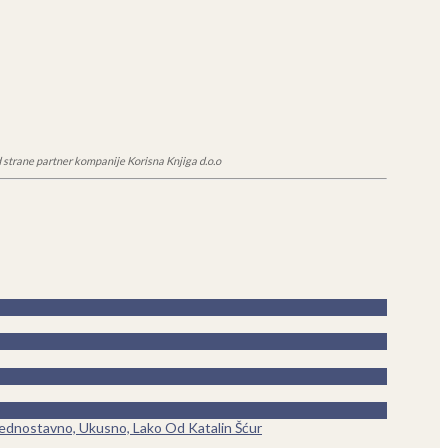
 strane partner kompanije Korisna Knjiga d.o.o
ednostavno, Ukusno, Lako Od Katalin Šćur