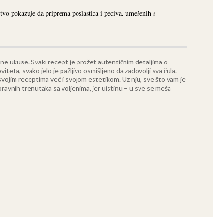
stvo pokazuje da priprema poslastica i peciva, umešenih s
vne ukuse. Svaki recept je prožet autentičnim detaljima o
teta, svako jelo je pažljivo osmišljeno da zadovolji sva čula.
 svojim receptima već i svojom estetikom. Uz nju, sve što vam je
oravnih trenutaka sa voljenima, jer uistinu – u sve se meša