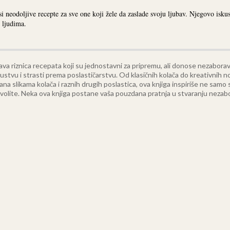
i neodoljive recepte za sve one koji žele da zaslade svoju ljubav. Njegovo isku
 ljudima.
rava riznica recepata koji su jednostavni za pripremu, ali donose nezabora
tvu i strasti prema poslastičarstvu. Od klasičnih kolača do kreativnih novi
na slikama kolača i raznih drugih poslastica, ova knjiga inspiriše ne samo
e volite. Neka ova knjiga postane vaša pouzdana pratnja u stvaranju nezab