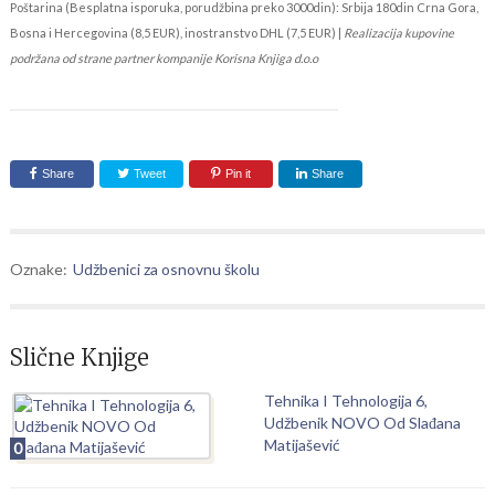
Poštarina (Besplatna isporuka, porudžbina preko 3000din): Srbija 180din Crna Gora,
Bosna i Hercegovina (8,5 EUR), inostranstvo DHL (7,5 EUR) |
Realizacija kupovine
podržana od strane partner kompanije Korisna Knjiga d.o.o
Share
Tweet
Pin it
Share
Oznake:
Udžbenici za osnovnu školu
Slične Knjige
Tehnika I Tehnologija 6,
Udžbenik NOVO Od Slađana
Matijašević
0