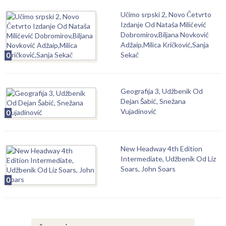
Učimo srpski 2, Novo Četvrto
Izdanje Od Nataša Milićević
Dobromirov,Biljana Novković
Adžaip,Milica Kričković,Sanja
Sekač
0
Geografija 3, Udžbenik Od
Dejan Šabić, Snežana
Vujadinović
0
New Headway 4th Edition
Intermediate, Udžbenik Od Liz
Soars, John Soars
0