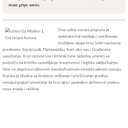
strane grupe autora.
Ova radna sveska prepuna je
zadataka koji razvijaju i uvežbavaju
moždane vijuge kroz četiri nastavna
predmeta: Srpski jezik, Matematiku, Svet oko nas i Građansko
vaspitanje. Kroz raznovrsne i interaktivne zadatke, učenici se
podstiču na kritičko razmišljanje, kreativnost i logičko zaključivanje,
čime se doprinosi njihovom sveobuhvatnom intelektualnom razvoju.
Sveska je idealna za dodatno vežbanje i učvršćivanje gradiva,
omogućavajući učenicima da kroz igru i zanimljive aktivnosti steknu
nova znanja i veštine.