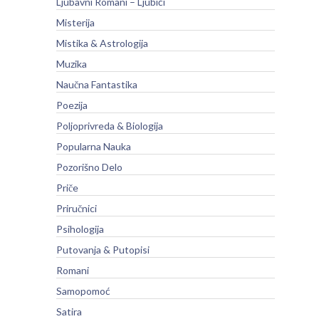
Ljubavni Romani – Ljubići
Misterija
Mistika & Astrologija
Muzika
Naučna Fantastika
Poezija
Poljoprivreda & Biologija
Popularna Nauka
Pozorišno Delo
Priče
Priručnici
Psihologija
Putovanja & Putopisi
Romani
Samopomoć
Satira