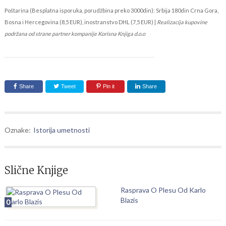
Poštarina (Besplatna isporuka, porudžbina preko 3000din): Srbija 180din Crna Gora,
Bosna i Hercegovina (8,5 EUR), inostranstvo DHL (7,5 EUR) |
Realizacija kupovine
podržana od strane partner kompanije Korisna Knjiga d.o.o
Share
Tweet
Pin it
Share
Oznake:
Istorija umetnosti
Slične Knjige
Rasprava O Plesu Od Karlo
Blazis
0