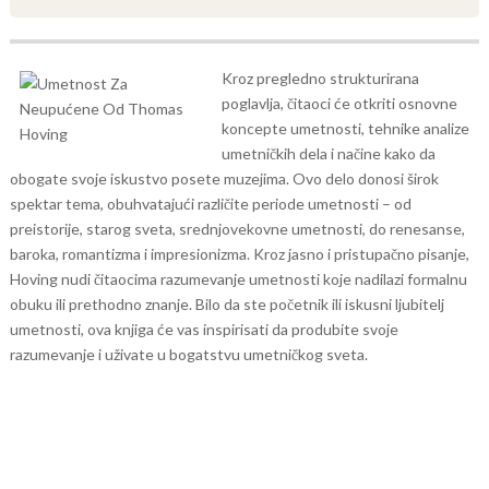
Kroz pregledno strukturirana
poglavlja, čitaoci će otkriti osnovne
koncepte umetnosti, tehnike analize
umetničkih dela i načine kako da
obogate svoje iskustvo posete muzejima. Ovo delo donosi širok
spektar tema, obuhvatajući različite periode umetnosti – od
preistorije, starog sveta, srednjovekovne umetnosti, do renesanse,
baroka, romantizma i impresionizma. Kroz jasno i pristupačno pisanje,
Hoving nudi čitaocima razumevanje umetnosti koje nadilazi formalnu
obuku ili prethodno znanje. Bilo da ste početnik ili iskusni ljubitelj
umetnosti, ova knjiga će vas inspirisati da produbite svoje
razumevanje i uživate u bogatstvu umetničkog sveta.