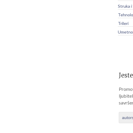
Struka i
Tehnolo
Trileri
Umetnos
Jeste
Promov
ljubite
savrše
autor