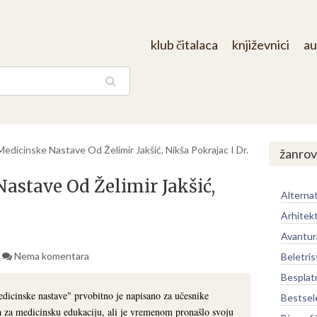
klub čitalaca
književnici
au
aga
edicinske Nastave Od Želimir Jakšić, Nikša Pokrajac I Dr.
žanrov
astave Od Želimir Jakšić,
Alternat
Arhitek
Avantur
Nema komentara
Beletris
Besplat
dicinske nastave" prvobitno je napisano za učesnike
Bestsel
 za medicinsku edukaciju, ali je vremenom pronašlo svoju