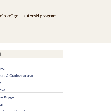
dio knjige
autorski program
i
iva
tura & Građevinarstvo
a
tika
ne Knjige
eri