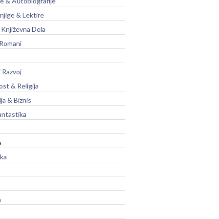
je & Autobiografije
njige & Lektire
Književna Dela
 Romani
 Razvoj
st & Religija
ja & Biznis
antastika
a
ika
a