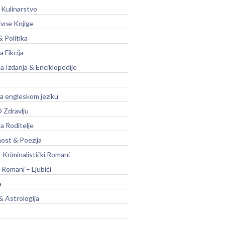
 Kulinarstvo
ivne Knjige
& Politika
a Fikcija
a Izdanja & Enciklopedije
na engleskom jeziku
 Zdravlju
a Roditelje
nost & Poezija
– Kriminalistički Romani
 Romani – Ljubići
a
& Astrologija