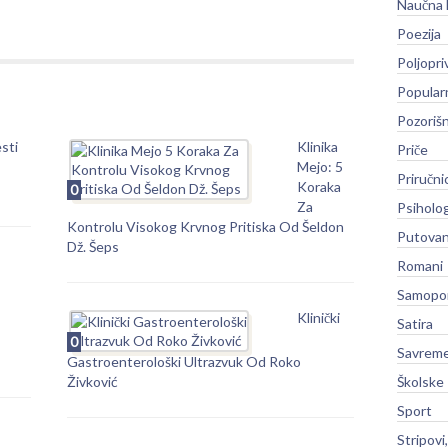
Naučna 
Poezija
Poljopri
Popular
Pozoriš
sti
Klinika
Priče
Mejo: 5
Priručni
Koraka
0
Za
Psiholog
Kontrolu Visokog Krvnog Pritiska Od Šeldon
Putovan
Dž. Šeps
Romani
Samopo
Klinički
Satira
0
Savreme
Gastroenterološki Ultrazvuk Od Roko
Živković
Školske
Sport
Stripovi