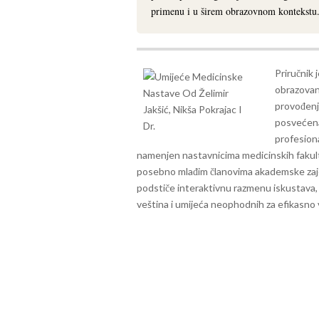
primenu i u širem obrazovnom kontekstu
Priručnik
obrazovan
provođenj
posvećena
profesion
namenjen nastavnicima medicinskih fakult
posebno mlađim članovima akademske zajed
podstiče interaktivnu razmenu iskustava, d
veština i umijeća neophodnih za efikasno