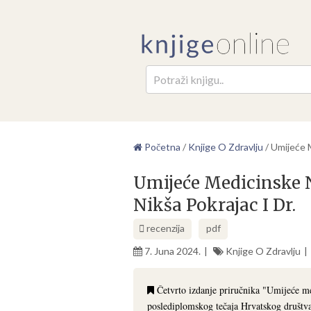
Pretr
Početna
/
Knjige O Zdravlju
/
Umijeće M
Umijeće Medicinske N
Nikša Pokrajac I Dr.
recenzija
pdf
7. Juna 2024.
Knjige O Zdravlju
Četvrto izdanje priručnika "Umijeće me
poslediplomskog tečaja Hrvatskog društva