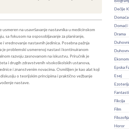
Biografi
.
Dečije K
Domaća 
Domaći
 je usmeren na usavršavanje nastavnika u medicinskom
Drama
ju, sa fokusom na osposobljavanje za planiranje,
Duhovni
e i vrednovanje nastavnih jedinica. Posebna pažnja
 je problemski usmerenoj nastavi i kontinuiranom
Duhovno
alnom razvoju zasnovanom na iskustvu.
Priručnik je
Ekonomi
eta i drugih zdravstvenih visokoškolskih ustanova,
Epska F
nice i znanstvenim novacima. Osmišljen je kao alat koji
Esej
iskusiju o teorijskim principima i praktično vežbanje
 vođenje nastave.
Ezoterij
Fantast
Fikcija
Film
Filozofij
Horor