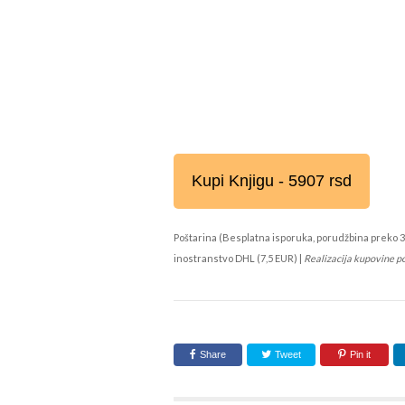
Kupi Knjigu - 5907 rsd
Poštarina (Besplatna isporuka, porudžbina preko 3
inostranstvo DHL (7,5 EUR) |
Realizacija kupovine p
Share
Tweet
Pin it