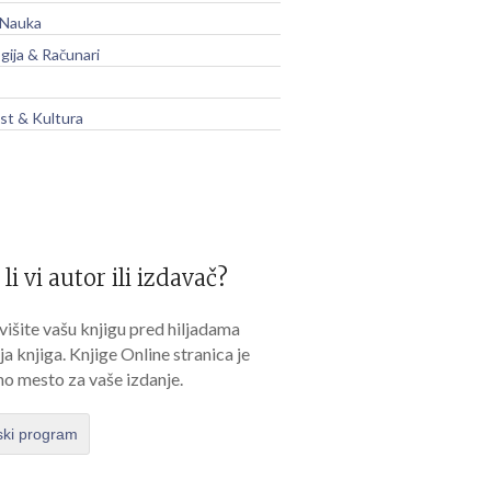
 Nauka
gija & Računari
t & Kultura
 li vi autor ili izdavač?
išite vašu knjigu pred hiljadama
lja knjiga. Knjige Online stranica je
no mesto za vaše izdanje.
ski program