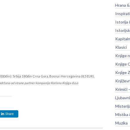
Hrana &
Inspirat
Istorija 
Istorijsk
Kapitaln
Klasici
Knjige 
Knjige O
Knjige Z
000din): Srbija 180din Crna Gora, Bosna i Hercegovina (8,5 EUR),
Književ
održana od strane partner kompanije Korisna Knjiga d.o.o
Krimići 
Ljubavni
Misterij
Share
Mistika 
Muzika