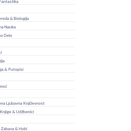
Fantastika
vreda & Biologija
na Nauka
no Delo
ci
ija
ja & Putopisi
moć
na Ljubavna Književnost
 Knjige & Udžbenici
, Zabava & Hobi