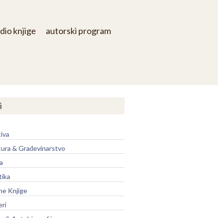
dio knjige
autorski program
i
iva
tura & Građevinarstvo
a
tika
ne Knjige
eri