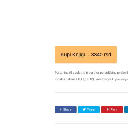
Kupi Knjigu - 3340 rsd
Poštarina (Besplatna isporuka, porudžbina preko 3
inostranstvo DHL (7,5 EUR) |
Realizacija kupovine p
Share
Tweet
Pin it