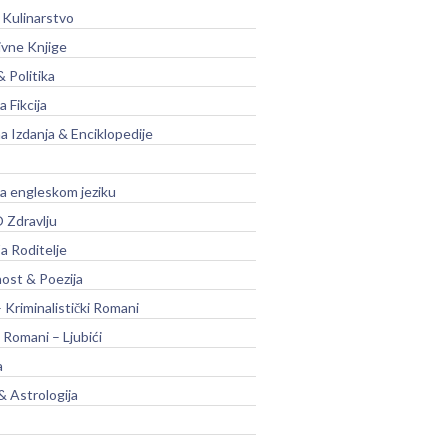
 Kulinarstvo
ivne Knjige
& Politika
a Fikcija
a Izdanja & Enciklopedije
na engleskom jeziku
 Zdravlju
a Roditelje
nost & Poezija
– Kriminalistički Romani
 Romani – Ljubići
a
& Astrologija