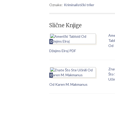
Oznake:
Kriminalistički triler
Slične Knjige
Ame
Tabl
0
Od
Džejms Elroj PDF
Zna
Što
0
Učini
Od Karen M. Makmanus