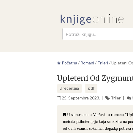
Pretr
Početna
/
Romani
/
Trileri
/
Upleteni O
Upleteni Od Zygmun
recenzija
pdf
25. Septembra 2023.
Trileri
U samostanu u Varšavi, u romanu "Uple
metoda psihoterapije koja se bazira na po
od ovih seansi, šokantan događaj potresa