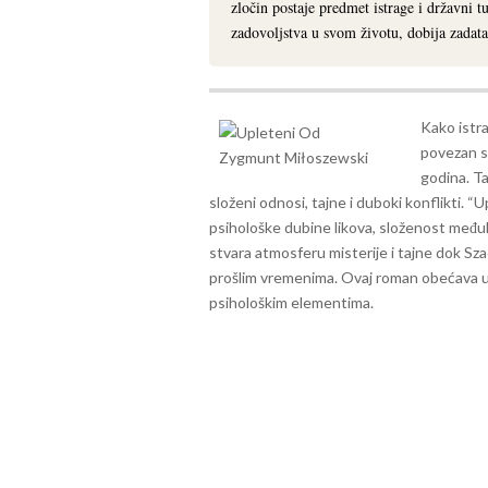
zločin postaje predmet istrage i državni 
zadovoljstva u svom životu, dobija zadata
Kako istra
povezan s
godina. Ta
složeni odnosi, tajne i duboki konflikti.
“Up
psihološke dubine likova, složenost međul
stvara atmosferu misterije i tajne dok Sza
prošlim vremenima. Ovaj roman obećava uzb
psihološkim elementima.