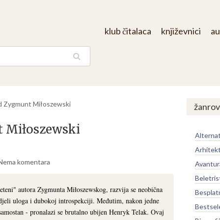
klub čitalaca
književnici
au
aga
d Zygmunt Miłoszewski
žanrov
t Miłoszewski
Alternat
Arhitek
Nema komentara
Avantur
Beletris
teni" autora Zygmunta Miłoszewskog, razvija se neobična
Besplat
djeli uloga i dubokoj introspekciji. Međutim, nakon jedne
Bestsel
 samostan - pronalazi se brutalno ubijen Henryk Telak. Ovaj