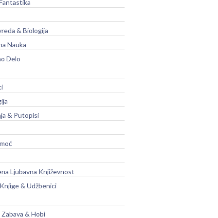
Fantastika
vreda & Biologija
na Nauka
no Delo
ci
ija
ja & Putopisi
moć
na Ljubavna Književnost
 Knjige & Udžbenici
, Zabava & Hobi