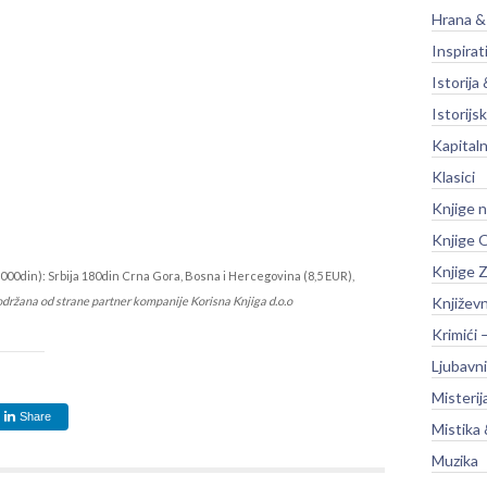
Hrana &
Inspirat
Istorija 
Istorijsk
Kapitaln
Klasici
Knjige 
Knjige O
Knjige Z
000din): Srbija 180din Crna Gora, Bosna i Hercegovina (8,5 EUR),
održana od strane partner kompanije Korisna Knjiga d.o.o
Književ
Krimići 
Ljubavni
Misterij
Share
Mistika 
Muzika