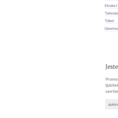
Struka i
Tehnolo
Trileri
Umetnos
Jeste
Promov
ljubite
savrše
autor