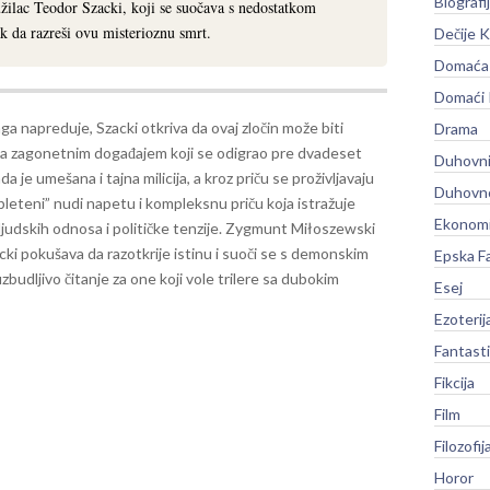
Biografi
tužilac Teodor Szacki, koji se suočava s nedostatkom
k da razreši ovu misterioznu smrt.
Dečije K
Domaća 
Domaći
ga napreduje, Szacki otkriva da ovaj zločin može biti
Drama
a zagonetnim događajem koji se odigrao pre dvadeset
Duhovni
da je umešana i tajna milicija, a kroz priču se proživljavaju
Duhovno
leteni” nudi napetu i kompleksnu priču koja istražuje
Ekonomi
judskih odnosa i političke tenzije. Zygmunt Miłoszewski
cki pokušava da razotkrije istinu i suoči se s demonskim
Epska F
udljivo čitanje za one koji vole trilere sa dubokim
Esej
Ezoterij
Fantast
Fikcija
Film
Filozofij
Horor