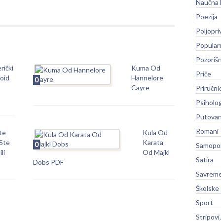
Naučna 
Poezija
Poljopri
Popular
Pozoriš
rički
Kuma Od
Priče
oid
Hannelore
0
Cayre
Priručni
Psiholog
Putovan
Romani
te
Kula Od
 Ste
Karata
0
Samopo
li
Od Majkl
Satira
Dobs PDF
Savreme
Školske
Sport
Stripovi