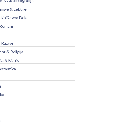
je & Autobiografije
njige & Lektire
Književna Dela
 Romani
 Razvoj
st & Religija
ja & Biznis
antastika
a
ika
a