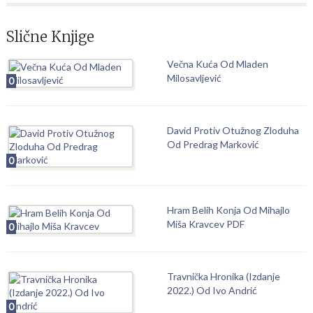
Slične Knjige
Večna Kuća Od Mladen
Milosavljević
0
David Protiv Otužnog Zloduha
Od Predrag Marković
0
Hram Belih Konja Od Mihajlo
Miša Kravcev PDF
0
Travnička Hronika (Izdanje
2022.) Od Ivo Andrić
0