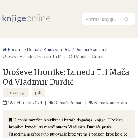
Pretraga
Početna
/
Domaća Književna Dela
/
Domaći Romani
/
Uroševe Hronike: Između Tri Mača Od Vladimir Đurđić
Uroševe Hronike: Između Tri Mača
Od Vladimir Đurđić
recenzija
pdf
16. Februara 2024.
Domaći Romani
Nema komentara
U epohi zamršenih sudbina i burnih događaja, knjiga "Uroševe
hronike: Između tri mača" autora Vladimira Đurđića pruža
čitaocima nezaboravno putovanje kroz vreme i prostor, kroz koje će