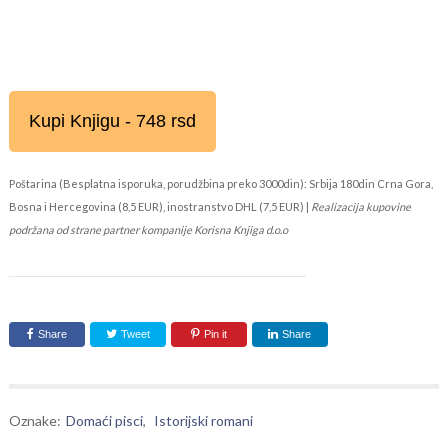
Kupi Knjigu - 748 rsd
Poštarina (Besplatna isporuka, porudžbina preko 3000din): Srbija 180din Crna Gora,
Bosna i Hercegovina (8,5 EUR), inostranstvo DHL (7,5 EUR) |
Realizacija kupovine
podržana od strane partner kompanije Korisna Knjiga d.o.o
Share
Tweet
Pin it
Share
Oznake:
Domaći pisci
,
Istorijski romani