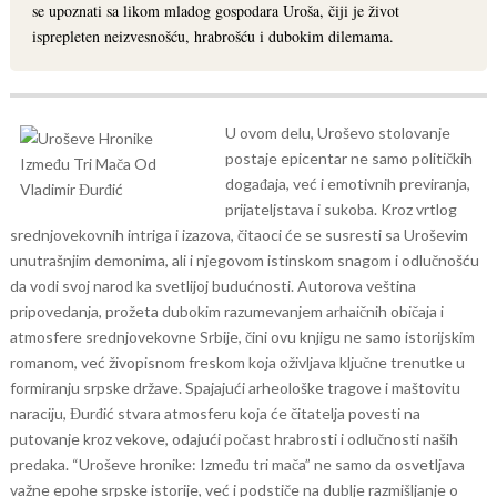
se upoznati sa likom mladog gospodara Uroša, čiji je život
isprepleten neizvesnošću, hrabrošću i dubokim dilemama.
U ovom delu, Uroševo stolovanje
postaje epicentar ne samo političkih
događaja, već i emotivnih previranja,
prijateljstava i sukoba. Kroz vrtlog
srednjovekovnih intriga i izazova, čitaoci će se susresti sa Uroševim
unutrašnjim demonima, ali i njegovom istinskom snagom i odlučnošću
da vodi svoj narod ka svetlijoj budućnosti.
Autorova veština
pripovedanja, prožeta dubokim razumevanjem arhaičnih običaja i
atmosfere srednjovekovne Srbije, čini ovu knjigu ne samo istorijskim
romanom, već živopisnom freskom koja oživljava ključne trenutke u
formiranju srpske države. Spajajući arheološke tragove i maštovitu
naraciju, Đurđić stvara atmosferu koja će čitatelja povesti na
putovanje kroz vekove, odajući počast hrabrosti i odlučnosti naših
predaka.
“Uroševe hronike: Između tri mača” ne samo da osvetljava
važne epohe srpske istorije, već i podstiče na dublje razmišljanje o