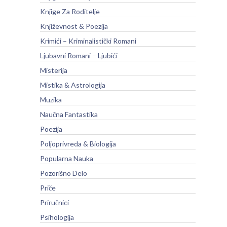
Knjige Za Roditelje
Književnost & Poezija
Krimići – Kriminalistički Romani
Ljubavni Romani – Ljubići
Misterija
Mistika & Astrologija
Muzika
Naučna Fantastika
Poezija
Poljoprivreda & Biologija
Popularna Nauka
Pozorišno Delo
Priče
Priručnici
Psihologija