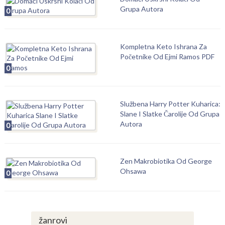
Grupa Autora
0
Kompletna Keto Ishrana Za
Početnike Od Ejmi Ramos PDF
0
Službena Harry Potter Kuharica:
Slane I Slatke Čarolije Od Grupa
Autora
0
Zen Makrobiotika Od George
Ohsawa
0
žanrovi