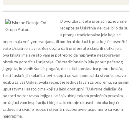
U ovoj zbirci ćete pronaći raznovrsne
recepte za Uskršnje delicije, bilo da su
u pitanju tradicionalna jela koja se
pripremaju već generacijama, ili moderni dodaci trpezi koji će osvežiti
vaše Uskršnje slavlje. Bez obzira da li preferirate slana ili slatka jela,
ova knjiga ima sve što vam je potrebno da napravite nezaboravan
obrok za porodicu i prijatelje.
Od tradicionalnih jela poput pečenog
jagnjeta, kuvanih šunki i pogača, do slatkih poslastica poput kolača,
torti i uskršnjih kolačića, ovi recepti će vam pomoći da stvorite pravu
gozbu za vaš Uskrs. Svaki recept je jednostavan za pripremu, sa jasnim
uputstvima i sastojcima koji su lako dostupni.
“Uskrsne delicije” će
postati neizostavna knjiga u vašoj kuhinji tokom prolećnih praznika,
pružajući vam inspiraciju i ideje za kreiranje ukusnih obroka koji će
zadovoljiti svačije nepce i stvoriti nezaboravne uspomene sa vašim
najdražima.