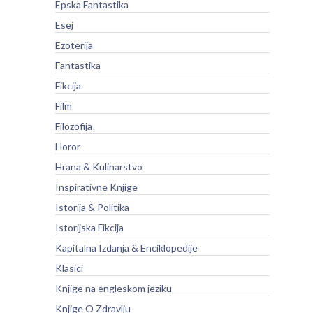
Epska Fantastika
Esej
Ezoterija
Fantastika
Fikcija
Film
Filozofija
Horor
Hrana & Kulinarstvo
Inspirativne Knjige
Istorija & Politika
Istorijska Fikcija
Kapitalna Izdanja & Enciklopedije
Klasici
Knjige na engleskom jeziku
Knjige O Zdravlju