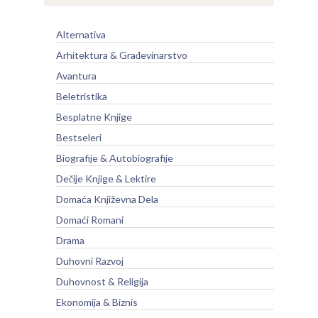
Alternativa
Arhitektura & Građevinarstvo
Avantura
Beletristika
Besplatne Knjige
Bestseleri
Biografije & Autobiografije
Dečije Knjige & Lektire
Domaća Književna Dela
Domaći Romani
Drama
Duhovni Razvoj
Duhovnost & Religija
Ekonomija & Biznis