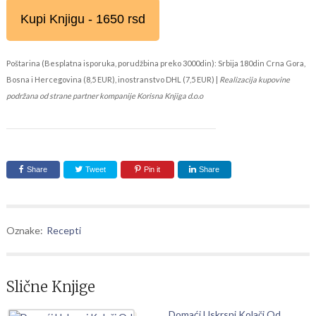
Kupi Knjigu - 1650 rsd
Poštarina (Besplatna isporuka, porudžbina preko 3000din): Srbija 180din Crna Gora,
Bosna i Hercegovina (8,5 EUR), inostranstvo DHL (7,5 EUR) |
Realizacija kupovine
podržana od strane partner kompanije Korisna Knjiga d.o.o
Share
Tweet
Pin it
Share
Oznake:
Recepti
Slične Knjige
Domaći Uskrsni Kolači Od