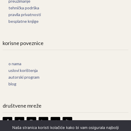
preuzimanje
tehnička podrška
pravila privatnosti
besplatne knjige
korisne poveznice
o nama
uslovi korištenja
autorski program
blog
društvene mreže
Naša stranica koristi kolačiće kako bi vam osigurala najbolji