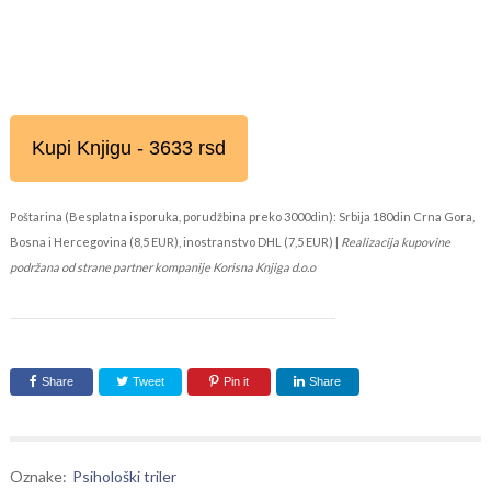
Kupi Knjigu - 3633 rsd
Poštarina (Besplatna isporuka, porudžbina preko 3000din): Srbija 180din Crna Gora,
Bosna i Hercegovina (8,5 EUR), inostranstvo DHL (7,5 EUR) |
Realizacija kupovine
podržana od strane partner kompanije Korisna Knjiga d.o.o
Share
Tweet
Pin it
Share
Oznake:
Psihološki triler