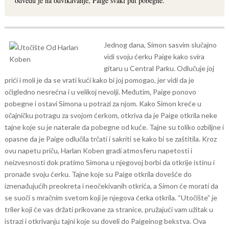
odvedu je na odvikavanje, Paige svaki put pobegne.
Jednog dana, Simon sasvim slučajno
vidi svoju ćerku Paige kako svira
gitaru u Central Parku. Odlučuje joj
prići i moli je da se vrati kući kako bi joj pomogao, jer vidi da je
očigledno nesrećna i u velikoj nevolji. Međutim, Paige ponovo
pobegne i ostavi Simona u potrazi za njom.
Kako Simon kreće u
očajničku potragu za svojom ćerkom, otkriva da je Paige otkrila neke
tajne koje su je naterale da pobegne od kuće. Tajne su toliko ozbiljne i
opasne da je Paige odlučila trčati i sakriti se kako bi se zaštitila.
Kroz
ovu napetu priču, Harlan Koben gradi atmosferu napetosti i
neizvesnosti dok pratimo Simona u njegovoj borbi da otkrije istinu i
pronađe svoju ćerku. Tajne koje su Paige otkrila dovešće do
iznenađujućih preokreta i neočekivanih otkrića, a Simon će morati da
se suoči s mračnim svetom koji je njegova ćerka otkrila.
“Utočište” je
triler koji će vas držati prikovane za stranice, pružajući vam užitak u
istrazi i otkrivanju tajni koje su doveli do Paigeinog bekstva. Ova