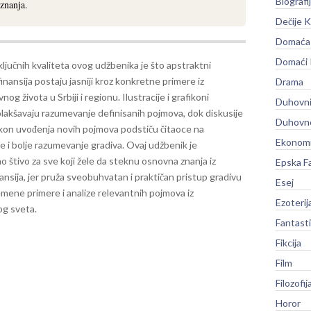
Biografi
znanja.
Dečije K
Domaća 
Domaći
ljučnih kvaliteta ovog udžbenika je što apstraktni
inansija postaju jasniji kroz konkretne primere iz
Drama
og života u Srbiji i regionu. Ilustracije i grafikoni
Duhovni
lakšavaju razumevanje definisanih pojmova, dok diskusije
Duhovno
kon uvođenja novih pojmova podstiču čitaoce na
Ekonomi
je i bolje razumevanje gradiva.
Ovaj udžbenik je
 štivo za sve koji žele da steknu osnovna znanja iz
Epska F
nansija, jer pruža sveobuhvatan i praktičan pristup gradivu
Esej
mene primere i analize relevantnih pojmova iz
Ezoterij
og sveta.
Fantast
Fikcija
Film
Filozofij
Horor