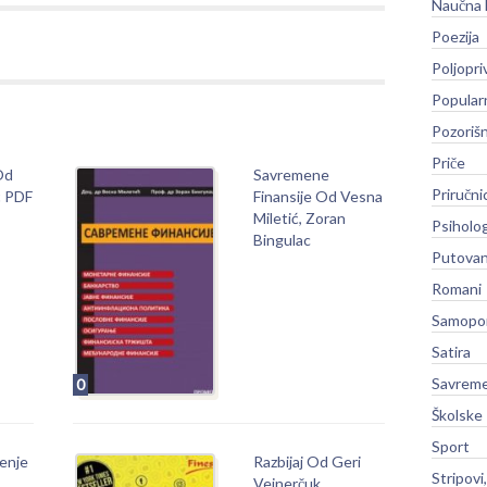
Naučna 
Poezija
Poljopri
Popular
Pozoriš
Priče
Od
Savremene
Priručni
ć PDF
Finansije Od Vesna
Miletić, Zoran
Psiholog
Bingulac
Putovan
Romani
Samopo
Satira
Savreme
0
Školske
Sport
enje
Razbijaj Od Geri
Stripovi
Vejnerčuk