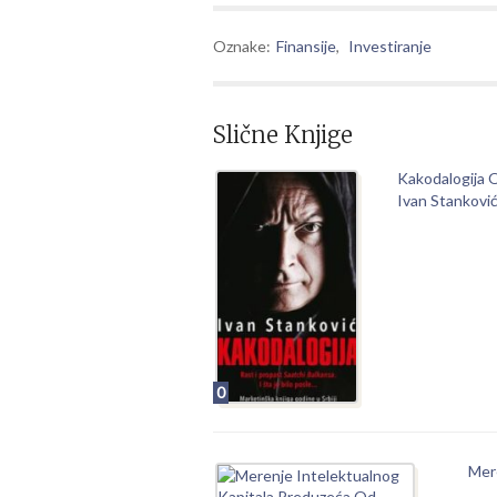
Oznake:
Finansije
,
Investiranje
Slične Knjige
Kakodalogija 
Ivan Stankovi
0
Mer