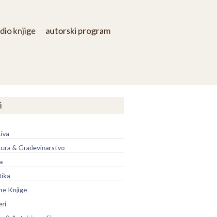
dio knjige
autorski program
i
iva
tura & Građevinarstvo
a
tika
ne Knjige
eri