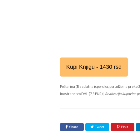
Kupi Knjigu - 1430 rsd
Poštarina (Besplatna isporuka, porudžbina preko 3
inostranstvo DHL (7,5 EUR) |
Realizacija kupovine p
Share
Tweet
Pin it