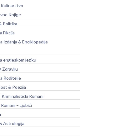
 Kulinarstvo
ivne Knjige
& Politika
a Fikcija
a Izdanja & Enciklopedije
na engleskom jeziku
 Zdravlju
a Roditelje
nost & Poezija
– Kriminalistički Romani
 Romani – Ljubići
a
& Astrologija