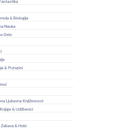
Fantastika
vreda & Biologija
na Nauka
no Delo
ci
ija
ja & Putopisi
moć
na Ljubavna Književnost
 Knjige & Udžbenici
, Zabava & Hobi