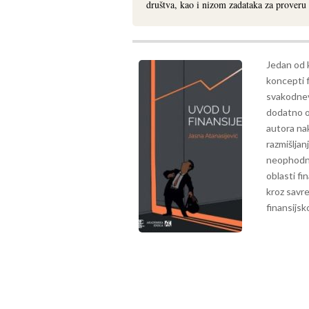
društva, kao i nizom zadataka za proveru 
Jedan od k
koncepti f
svakodnevn
dodatno o
autora na
razmišljan
neophodno
oblasti fi
kroz savre
finansijsk