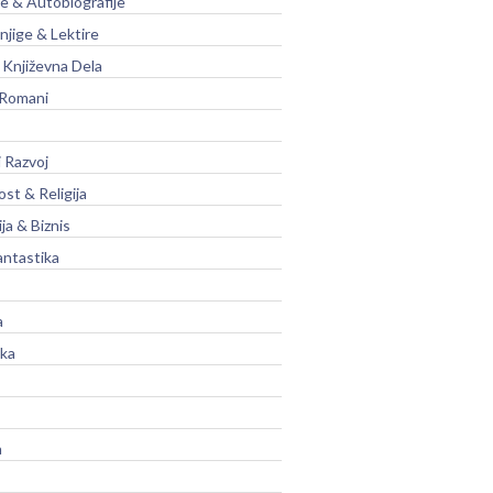
je & Autobiografije
njige & Lektire
Književna Dela
 Romani
 Razvoj
st & Religija
ja & Biznis
antastika
a
ika
a