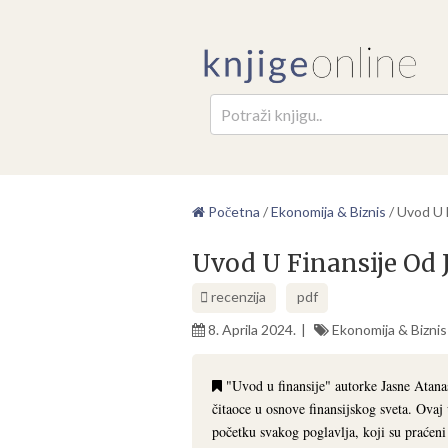
Pretr
Početna
/
Ekonomija & Biznis
/
Uvod U 
Uvod U Finansije Od 
recenzija
pdf
8. Aprila 2024.
Ekonomija & Biznis
"Uvod u finansije" autorke Jasne Atanas
čitaoce u osnove finansijskog sveta. Ovaj 
početku svakog poglavlja, koji su praćeni