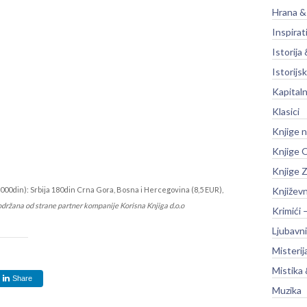
Hrana &
Inspirat
Istorija 
Istorijsk
Kapitaln
Klasici
Knjige 
Knjige O
Knjige Z
000din): Srbija 180din Crna Gora, Bosna i Hercegovina (8,5 EUR),
Književ
održana od strane partner kompanije Korisna Knjiga d.o.o
Krimići 
Ljubavni
Misterij
Mistika 
Share
Muzika