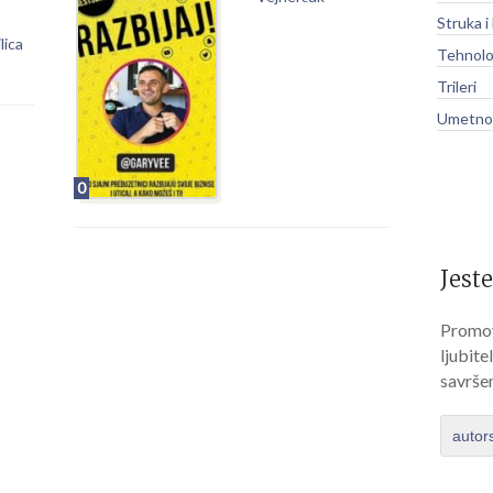
Struka i
lica
Tehnolo
Trileri
Umetnos
0
Jeste
Promov
ljubite
savrše
autor