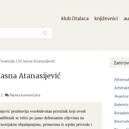
klub čitalaca
književnici
au
aga
Finansije Od Jasna Atanasijević
žanrov
Jasna Atanasijević
Alternat
Arhitek
Nema komentara
Avantur
Beletris
ijević predstavlja sveobuhvatan priručnik koji uvodi
Besplat
udžbenik se ističe po jasno definisanim ciljevima na
Bestsel
 teorijskim objašnjenjima, primerima iz srpske privrede i