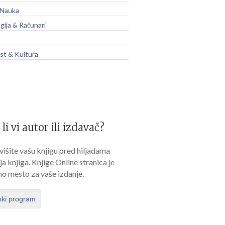
 Nauka
gija & Računari
t & Kultura
 li vi autor ili izdavač?
išite vašu knjigu pred hiljadama
lja knjiga. Knjige Online stranica je
no mesto za vaše izdanje.
ski program