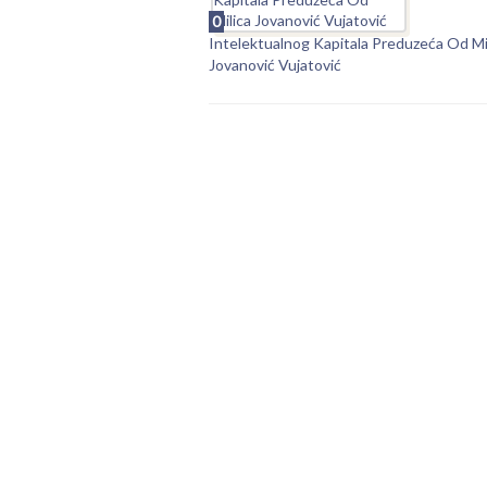
0
Intelektualnog Kapitala Preduzeća Od Mi
Jovanović Vujatović