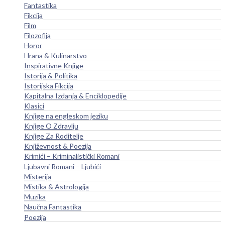
Fantastika
Fikcija
Film
Filozofija
Horor
Hrana & Kulinarstvo
Inspirativne Knjige
Istorija & Politika
Istorijska Fikcija
Kapitalna Izdanja & Enciklopedije
Klasici
Knjige na engleskom jeziku
Knjige O Zdravlju
Knjige Za Roditelje
Književnost & Poezija
Krimići – Kriminalistički Romani
Ljubavni Romani – Ljubići
Misterija
Mistika & Astrologija
Muzika
Naučna Fantastika
Poezija