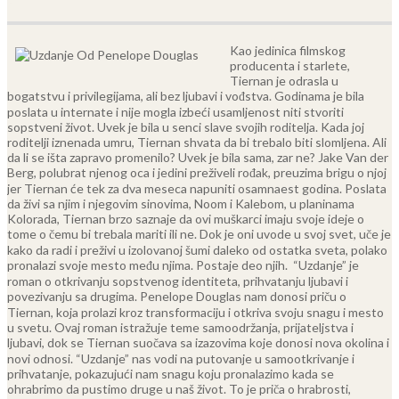
Kao jedinica filmskog
producenta i starlete,
Tiernan je odrasla u
bogatstvu i privilegijama, ali bez ljubavi i vođstva. Godinama je bila
poslata u internate i nije mogla izbeći usamljenost niti stvoriti
sopstveni život. Uvek je bila u senci slave svojih roditelja. Kada joj
roditelji iznenada umru, Tiernan shvata da bi trebalo biti slomljena. Ali
da li se išta zapravo promenilo? Uvek je bila sama, zar ne?
Jake Van der
Berg, polubrat njenog oca i jedini preživeli rođak, preuzima brigu o njoj
jer Tiernan će tek za dva meseca napuniti osamnaest godina. Poslata
da živi sa njim i njegovim sinovima, Noom i Kalebom, u planinama
Kolorada, Tiernan brzo saznaje da ovi muškarci imaju svoje ideje o
tome o čemu bi trebala mariti ili ne. Dok je oni uvode u svoj svet, uče je
kako da radi i preživi u izolovanoj šumi daleko od ostatka sveta, polako
pronalazi svoje mesto među njima. Postaje deo njih.
“Uzdanje” je
roman o otkrivanju sopstvenog identiteta, prihvatanju ljubavi i
povezivanju sa drugima. Penelope Douglas nam donosi priču o
Tiernan, koja prolazi kroz transformaciju i otkriva svoju snagu i mesto
u svetu. Ovaj roman istražuje teme samoodržanja, prijateljstva i
ljubavi, dok se Tiernan suočava sa izazovima koje donosi nova okolina i
novi odnosi.
“Uzdanje” nas vodi na putovanje u samootkrivanje i
prihvatanje, pokazujući nam snagu koju pronalazimo kada se
ohrabrimo da pustimo druge u naš život. To je priča o hrabrosti,