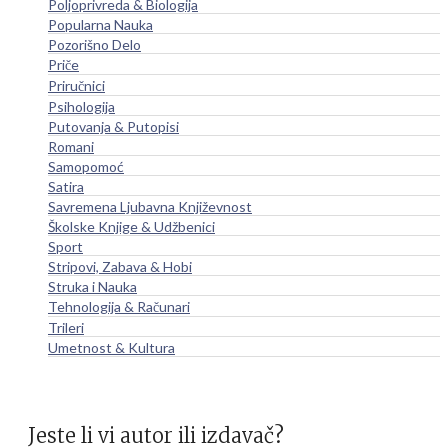
Poljoprivreda & Biologija
Popularna Nauka
Pozorišno Delo
Priče
Priručnici
Psihologija
Putovanja & Putopisi
Romani
Samopomoć
Satira
Savremena Ljubavna Književnost
Školske Knjige & Udžbenici
Sport
Stripovi, Zabava & Hobi
Struka i Nauka
Tehnologija & Računari
Trileri
Umetnost & Kultura
Jeste li vi autor ili izdavač?