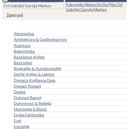
Pukovniku Nema Ko Da Piše Od
Gabrijel Garsija Markes
žanrovi
Alternativa
Arhitektura & Građevinarstvo
Avantura
Beletristika
Besplatne Knjige
Bestseleri
Biografije & Autobiografije
Dečije Knjige & Lektire
Domaća Književna Dela
Domaći Romani
Drama
Duhovni Razvoj
Duhovnost & Religija
Ekonomija & Biznis
Epska Fantastika
Esej
Ezoterija