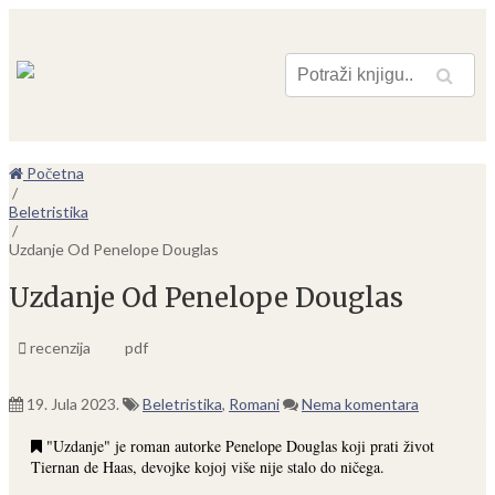
Pretraga
Početna
/
Beletristika
/
Uzdanje Od Penelope Douglas
Uzdanje Od Penelope Douglas
recenzija
pdf
19. Jula 2023.
Beletristika
,
Romani
Nema komentara
"Uzdanje" je roman autorke Penelope Douglas koji prati život
Tiernan de Haas, devojke kojoj više nije stalo do ničega.