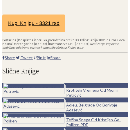
Kupi Knjigu - 3321 rsd
Poštarina (Besplatna isporuka, porudžbina preko 3000din): Srbija 180din Crna Gora,
Bosna i Hercegovina (8,5 EUR), inostranstvo DHL (7,5 EUR) |
Realizacija kupovine
podržana od strane partner kompanije Korisna Knjiga d.o.o
Share
Tweet
Pin it
Share
Slične Knjige
0
Krotitelji Vremena Od Miomir
Petrović
0
Adieu, Belgrade Od Borivoje
Adašević
0
Težina Snega Od Kristijan Ge-
Poliken PDF
0