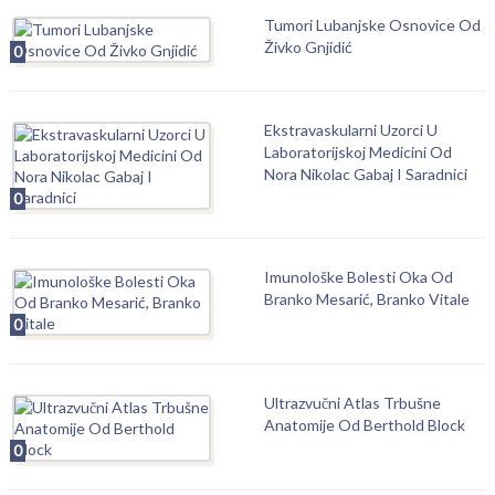
Tumori Lubanjske Osnovice Od
Živko Gnjidić
0
Ekstravaskularni Uzorci U
Laboratorijskoj Medicini Od
Nora Nikolac Gabaj I Saradnici
0
Imunološke Bolesti Oka Od
Branko Mesarić, Branko Vitale
0
Ultrazvučni Atlas Trbušne
Anatomije Od Berthold Block
0