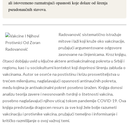
ali istovremeno razmatrajući opasnosti koje dolaze od širenja
pseudonaučnih stavova.
Radovanović sistematično istražuje
mitove i laži koji kruže oko vakcinacije,
pružajući argumentovane odgovore
zasnovane na činjenicama. Kroz knjigu,
čitaoci dobijaju uvid u ključne aktere antivakcinalnog pokreta u Srbiji i
regionu, kao i u sociokulturni kontekst koji doprinosi širenju zabluda o
vakcinama.
Autor se osvrće na postistinu i krizu prosvetiteljstva u
trećem milenijumu, naglašavajući opasnosti antinaučnih pokreta,
među kojima je antivakcinalni pokret posebno izražen. Knjiga donosi
analizu teorija zavere i neosnovanih tvrdnji o štetnosti vakcina,
posebno naglašavajući njihov uticaj tokom pandemije COVID-19.
Ova
knjiga predstavlja dragocen resurs za sve koji žele bolje razumeti
vakcinaciju i protivnike vakcina, pružajući temeljno i informisanje i
kritičko razmišljanje o ovoj važnoj temi.