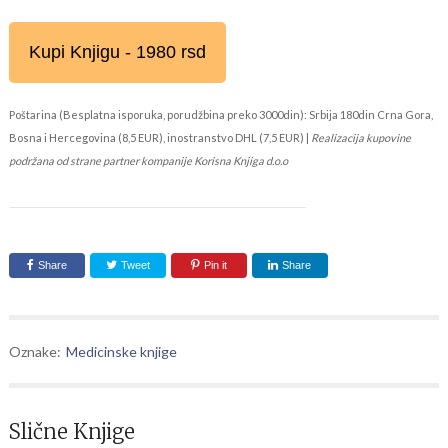
Kupi Knjigu - 1980 rsd
Poštarina (Besplatna isporuka, porudžbina preko 3000din): Srbija 180din Crna Gora,
Bosna i Hercegovina (8,5 EUR), inostranstvo DHL (7,5 EUR) |
Realizacija kupovine
podržana od strane partner kompanije Korisna Knjiga d.o.o
Share
Tweet
Pin it
Share
Oznake:
Medicinske knjige
Slične Knjige