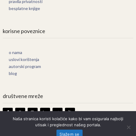
pravila privatnosti
besplatne knjige
korisne poveznice
o nama
uslovi korištenja
autorski program
blog
društvene mreže
Naša stranica koristi kolačiće kako bi vam osigurala najbolji
utisak i preglednost našeg portala.
Knjige Online
Copyright © 2026.
Slažem se