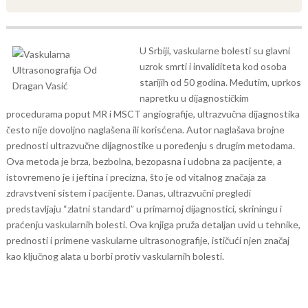
U Srbiji, vaskularne bolesti su glavni
uzrok smrti i invaliditeta kod osoba
starijih od 50 godina. Međutim, uprkos
napretku u dijagnostičkim
procedurama poput MR i MSCT angiografije, ultrazvučna dijagnostika
često nije dovoljno naglašena ili korisćena. Autor naglašava brojne
prednosti ultrazvučne dijagnostike u poređenju s drugim metodama.
Ova metoda je brza, bezbolna, bezopasna i udobna za pacijente, a
istovremeno je i jeftina i precizna, što je od vitalnog značaja za
zdravstveni sistem i pacijente.
Danas, ultrazvučni pregledi
predstavljaju “zlatni standard” u primarnoj dijagnostici, skriningu i
praćenju vaskularnih bolesti. Ova knjiga pruža detaljan uvid u tehnike,
prednosti i primene vaskularne ultrasonografije, ističući njen značaj
kao ključnog alata u borbi protiv vaskularnih bolesti.