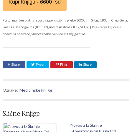
Kupi Knjigu - 6600 rsd
Poštarina (Besplatna isporuka, porudžbina preko 3000din): Srbija 180din Crna Gora,
Bosna i Hercegovina (8,5 EUR), inostranstvo DHL (7,5 EUR) |
Realizacija kupovine
podržana od strane partner kompanije Korisna Knjiga d.o.o
Share
Tweet
Pin it
Share
Oznake:
Medicinske knjige
Slične Knjige
Novosti Iz Škrinje
Stomatološkog Blaga Od