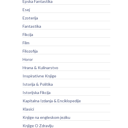
Epska Fantastika
Esej
Ezoterija
Fantastika
Fikcija
Film
Filozofija
Horor
Hrana & Kulinarstvo
Inspirativne Knjige
Istorija & Politika
Istorijska Fikcija
Kapitalna Izdanja & Enciklopedije
Klasici
Knjige na engleskom jeziku
Knjige O Zdravlju