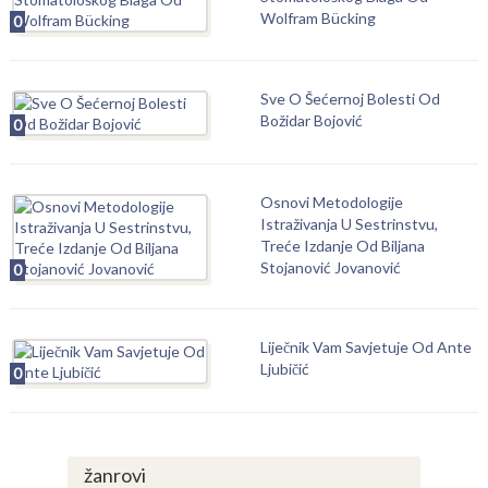
Wolfram Bücking
0
Sve O Šećernoj Bolesti Od
Božidar Bojović
0
Osnovi Metodologije
Istraživanja U Sestrinstvu,
Treće Izdanje Od Biljana
Stojanović Jovanović
0
Liječnik Vam Savjetuje Od Ante
Ljubičić
0
žanrovi