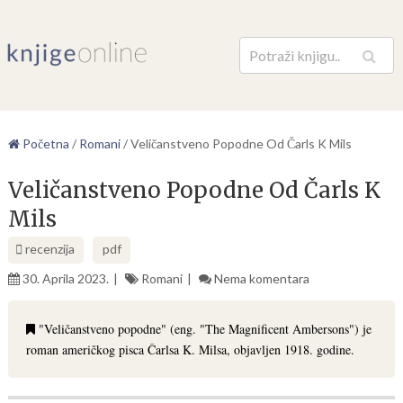
Pretraga
Početna
/
Romani
/
Veličanstveno Popodne Od Čarls K Mils
Veličanstveno Popodne Od Čarls K
Mils
recenzija
pdf
30. Aprila 2023.
Romani
Nema komentara
"Veličanstveno popodne" (eng. "The Magnificent Ambersons") je
roman američkog pisca Čarlsa K. Milsa, objavljen 1918. godine.