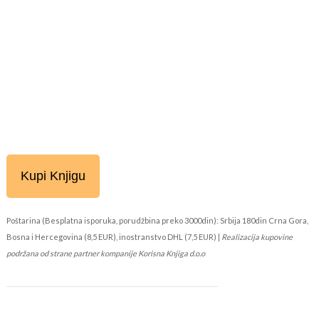
Kupi Knjigu
Poštarina (Besplatna isporuka, porudžbina preko 3000din): Srbija 180din Crna Gora,
Bosna i Hercegovina (8,5 EUR), inostranstvo DHL (7,5 EUR) |
Realizacija kupovine
podržana od strane partner kompanije Korisna Knjiga d.o.o