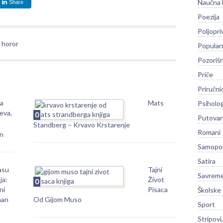
Naučna 
Share
Poezija
Poljopri
 horor
Popular
Pozoriš
Priče
Priručni
ja
Mats
Psiholog
eva,
0
Putovan
Standberg – Krvavo Krstarenje
Romani
in
Samopo
Satira
asu
Tajni
Savreme
ja:
Život
0
ni
Pisaca
Školske
an
Od Gijom Muso
Sport
Stripovi