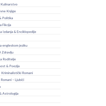
 Kulinarstvo
ivne Knjige
& Politika
a Fikcija
a Izdanja & Enciklopedije
na engleskom jeziku
 Zdravlju
a Roditelje
nost & Poezija
– Kriminalistički Romani
 Romani – Ljubići
a
& Astrologija