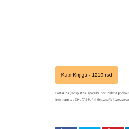
Kupi Knjigu - 1210 rsd
Poštarina (Besplatna isporuka, porudžbina preko 3
inostranstvo DHL (7,5 EUR) |
Realizacija kupovine p