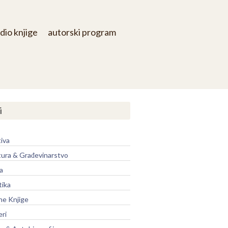
dio knjige
autorski program
i
iva
tura & Građevinarstvo
a
tika
ne Knjige
eri