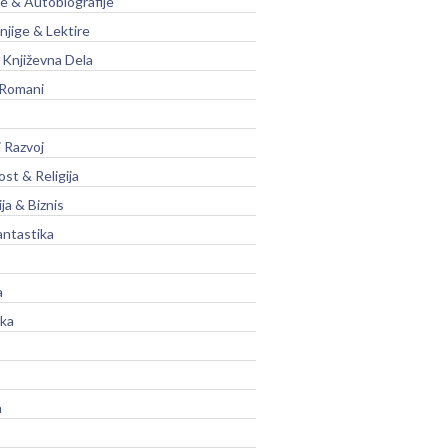
je & Autobiografije
njige & Lektire
Književna Dela
 Romani
 Razvoj
st & Religija
ja & Biznis
antastika
a
ika
a