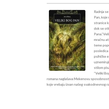
Radnja se
Pan, koje 
stranice k
dok se otk
Pana.
“Vel
mračnu atm
teme poput
posledica 
psihičke 
uznemiruju
stilom pis
“Veliki Bo
romana naglašava Mekenovu sposobnost da 
koje vrebaju izvan našeg svakodnevnog r