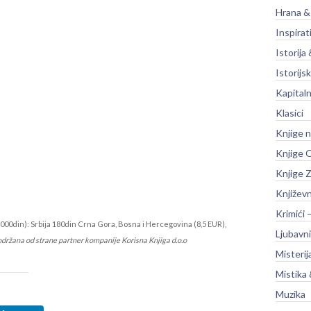
Hrana &
Inspirat
Istorija 
Istorijsk
Kapitaln
Klasici
Knjige 
Knjige O
Knjige Z
Književ
Krimići 
000din): Srbija 180din Crna Gora, Bosna i Hercegovina (8,5 EUR),
Ljubavni
održana od strane partner kompanije Korisna Knjiga d.o.o
Misterij
Mistika 
Muzika