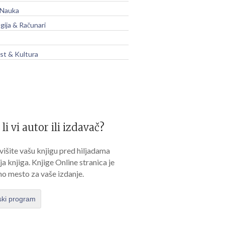
 Nauka
gija & Računari
t & Kultura
 li vi autor ili izdavač?
išite vašu knjigu pred hiljadama
lja knjiga. Knjige Online stranica je
no mesto za vaše izdanje.
ski program