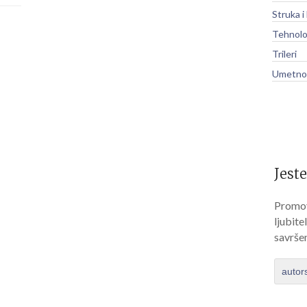
Struka i
Tehnolo
Trileri
Umetnos
Jeste
Promov
ljubite
savrše
autor