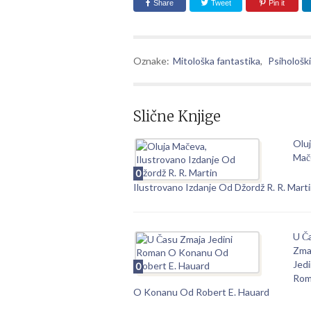
Share
Tweet
Pin it
Oznake:
Mitološka fantastika
,
Psihološki
Slične Knjige
Olu
Mač
0
Ilustrovano Izdanje Od Džordž R. R. Mart
U Č
Zma
Jedi
0
Rom
O Konanu Od Robert E. Hauard