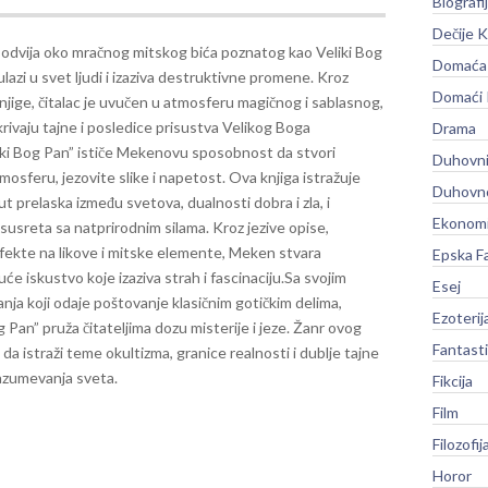
Biografi
Dečije K
 odvija oko mračnog mitskog bića poznatog kao Veliki Bog
Domaća 
ulazi u svet ljudi i izaziva destruktivne promene. Kroz
Domaći
njige, čitalac je uvučen u atmosferu magičnog i sablasnog,
rivaju tajne i posledice prisustva Velikog Boga
Drama
iki Bog Pan” ističe Mekenovu sposobnost da stvori
Duhovni
osferu, jezovite slike i napetost. Ova knjiga istražuje
Duhovno
 prelaska između svetova, dualnosti dobra i zla, i
Ekonomi
susreta sa natprirodnim silama. Kroz jezive opise,
efekte na likove i mitske elemente, Meken stvara
Epska F
će iskustvo koje izaziva strah i fascinaciju.
Sa svojim
Esej
anja koji odaje poštovanje klasičnim gotičkim delima,
Ezoterij
g Pan” pruža čitateljima dozu misterije i jeze. Žanr ovog
Fantast
istraži teme okultizma, granice realnosti i dublje tajne
azumevanja sveta.
Fikcija
Film
Filozofij
Horor