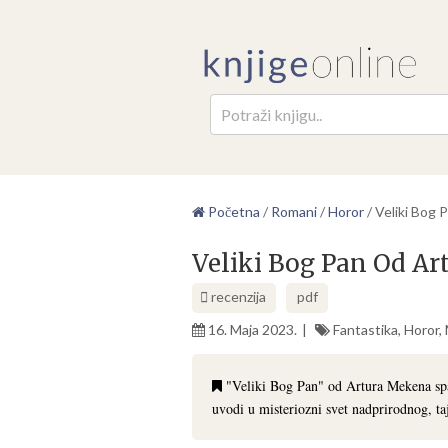
Pretr
Početna
/
Romani
/
Horor
/
Veliki Bog
Veliki Bog Pan Od A
recenzija
pdf
16. Maja 2023.
Fantastika
,
Horor
,
"Veliki Bog Pan" od Artura Mekena spad
uvodi u misteriozni svet nadprirodnog, taj