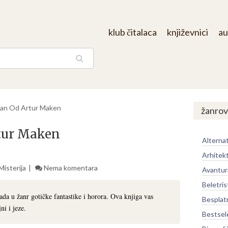
klub čitalaca
književnici
au
aga
 Pan Od Artur Maken
žanrov
rtur Maken
Alternat
Arhitek
Misterija
Nema komentara
Avantur
Beletris
a u žanr gotičke fantastike i horora. Ova knjiga vas
Besplat
ni i jeze.
Bestsel