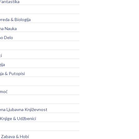
Fantastika
vreda & Biologija
na Nauka
no Delo
ci
ija
ja & Putopisi
moć
na Ljubavna Književnost
 Knjige & Udžbenici
, Zabava & Hobi