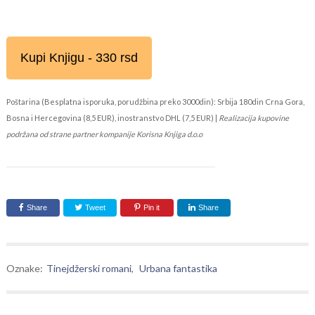
Kupi Knjigu - 330 rsd
Poštarina (Besplatna isporuka, porudžbina preko 3000din): Srbija 180din Crna Gora,
Bosna i Hercegovina (8,5 EUR), inostranstvo DHL (7,5 EUR) |
Realizacija kupovine
podržana od strane partner kompanije Korisna Knjiga d.o.o
Share
Tweet
Pin it
Share
Oznake:
Tinejdžerski romani
,
Urbana fantastika