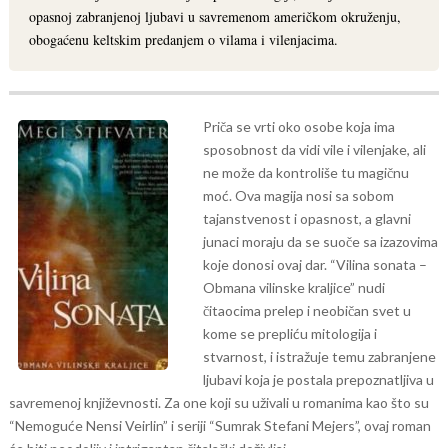
opasnoj zabranjenoj ljubavi u savremenom američkom okruženju,
obogaćenu keltskim predanjem o vilama i vilenjacima.
Priča se vrti oko osobe koja ima
sposobnost da vidi vile i vilenjake, ali
ne može da kontroliše tu magičnu
moć. Ova magija nosi sa sobom
tajanstvenost i opasnost, a glavni
junaci moraju da se suoče sa izazovima
koje donosi ovaj dar.
“Vilina sonata –
Obmana vilinske kraljice” nudi
čitaocima prelep i neobičan svet u
kome se prepliću mitologija i
stvarnost, i istražuje temu zabranjene
ljubavi koja je postala prepoznatljiva u
savremenoj književnosti. Za one koji su uživali u romanima kao što su
“Nemoguće Nensi Veirlin” i seriji “Sumrak Stefani Mejers”, ovaj roman