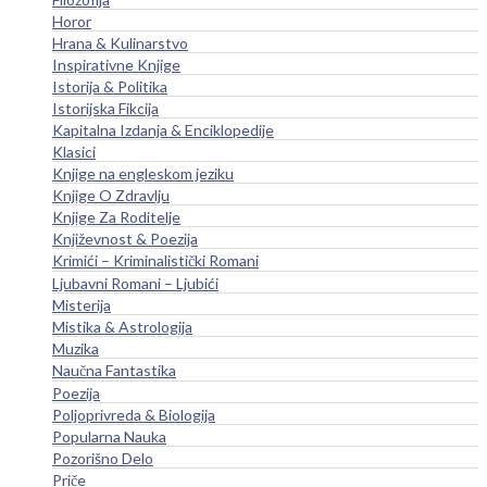
Horor
Hrana & Kulinarstvo
Inspirativne Knjige
Istorija & Politika
Istorijska Fikcija
Kapitalna Izdanja & Enciklopedije
Klasici
Knjige na engleskom jeziku
Knjige O Zdravlju
Knjige Za Roditelje
Književnost & Poezija
Krimići – Kriminalistički Romani
Ljubavni Romani – Ljubići
Misterija
Mistika & Astrologija
Muzika
Naučna Fantastika
Poezija
Poljoprivreda & Biologija
Popularna Nauka
Pozorišno Delo
Priče