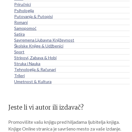
Priručnici
Psihologija
Putovanja & Putopisi
Romani
Samopomoć
Satira
Savremena Ljubavna Književnost
Školske Knjige & Udžbenici
Sport
Stripovi, Zabava & Hobi
Struka i Nauka
Tehnologija & Računari
Trileri
Umetnost & Kultura
Jeste li vi autor ili izdavač?
Promovišite vašu knjigu pred hiljadama ljubitelja knjiga.
Knjige Online stranica je savršeno mesto za vaše izdanje.