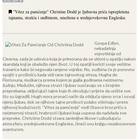
"Vitez za pamćenje" Christine Dodd je ljubavna priča isprepletena
tajnama, strašću i sudbinom, smeštena u srednjovekovnu Englesku.
Gospa Edlyn,
nekadašnja
vojvotkinja od
Cleerea, sada je udovica koja je primorana da se skloni u opatiju nakon
skandala koji je obeležio njen život. U toj opatiji koristi svoje veštine
travarice kako bi negovala ranjene vojnike. No, sudbina će je ponovno
spojiti s prošlošću kada vidi rane tajnovitog viteza, Hugha de
Florisouna, muškarca prema kojem je gajila godinama neizmernu
žudnju.
Međutim, njihova strast i ljubav suočavaju se s brojnim
preprekama, uključujući tajne koje ih okružuju i prijete da unište sve
što su izgradili. Hugh mora pronaći način da otključa njeno srce i osvoji
njenu ljubav, dok se njihove tajne prošlosti polako otkrivaju i prete
njihovoj budućnosti.
“Vitez za pamćenje” vodi čitaoce kroz priču o
neizmernoj strasti, hrabrosti i ljubavi koja uspeva da nadvlada sve
prepreke. Christine Dodd stvara zanimljive likove i uzbuđujuću
atmosferu srednjovekovne Engleske, čineći ovu knjigu nezaboravnom
avanturom.