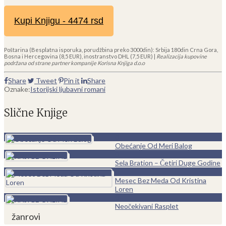
Kupi Knjigu - 4474 rsd
Poštarina (Besplatna isporuka, porudžbina preko 3000din): Srbija 180din Crna Gora,
Bosna i Hercegovina (8,5 EUR), inostranstvo DHL (7,5 EUR) |
Realizacija kupovine
podržana od strane partner kompanije Korisna Knjiga d.o.o
Share
Tweet
Pin it
Share
Oznake:
Istorijski ljubavni romani
Slične Knjige
0
Obećanje Od Meri Balog
0
Sela Bration – Četiri Duge Godine
0
Mesec Bez Meda Od Kristina
Loren
0
Neočekivani Rasplet
žanrovi