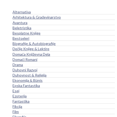
Alternativa
Arhitektura & Građevinarstvo
Avantura
Beletristika
Besplatne Knjige
Bestseleri
Biografije & Autobiografije
Dečije Knjige & Lektire
Domaća Književna Dela
Domaći Romani
Drama
Duhovni Razvoj
Duhovnost & Religija
Ekonomija & Biznis
Epska Fantastika
Esej
Ezoterija
Fantastika
Fikcija
Film
Filozofija