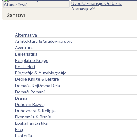
Uvod U Finansije Od Jasna
Atanasijević
žanrovi
Alternativa
Arhitektura & Građevinarstvo
Avantura
Beletristika
Besplatne Knjige
Bestseleri
Biografije & Autobiografije
Dečije Knjige & Lektire
Domaća Književna Dela
Domaći Romani
Drama
Duhovni Razvoj
Duhovnost & Religija
Ekonomija & Biznis
Epska Fantastika
Esej
Ezoterija