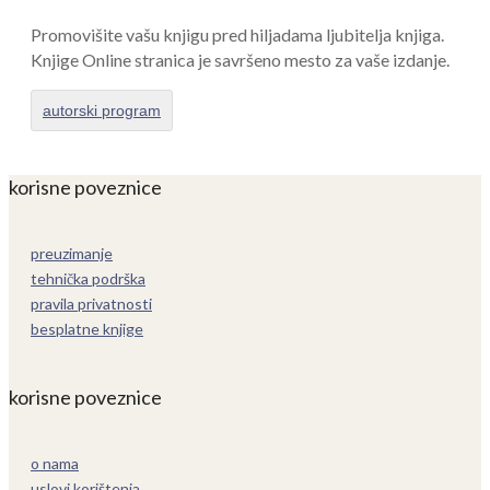
Promovišite vašu knjigu pred hiljadama ljubitelja knjiga.
Knjige Online stranica je savršeno mesto za vaše izdanje.
autorski program
korisne poveznice
preuzimanje
tehnička podrška
pravila privatnosti
besplatne knjige
korisne poveznice
o nama
uslovi korištenja