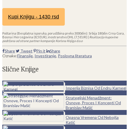
Kupi Knjigu - 1430 rsd
Poštarina (Besplatna isporuka, porudžbina preko 3000din): Srbija 180din Crna Gora,
Bosna i Hercegovina (8,5 EUR), inostranstvo DHL (7,5 EUR) |
Realizacija kupovine
podržana od strane partner kompanije Korisna Knjiga d.o.o
Share
Tweet
Pin it
Share
Oznake:
Finansije
,
Investiranje
,
Poslovna literatura
Slične Knjige
0
Imperija Biznisa Od Endru Karnegi
0
Strategijski Menadžment:
Osnove, Proces I Koncepti Od
Branislav Mašić
0
Opasna Vremena Od Nebojša
Katić
0