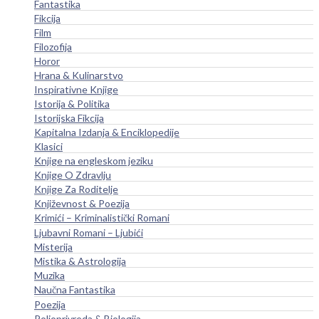
Fantastika
Fikcija
Film
Filozofija
Horor
Hrana & Kulinarstvo
Inspirativne Knjige
Istorija & Politika
Istorijska Fikcija
Kapitalna Izdanja & Enciklopedije
Klasici
Knjige na engleskom jeziku
Knjige O Zdravlju
Knjige Za Roditelje
Književnost & Poezija
Krimići – Kriminalistički Romani
Ljubavni Romani – Ljubići
Misterija
Mistika & Astrologija
Muzika
Naučna Fantastika
Poezija
Poljoprivreda & Biologija