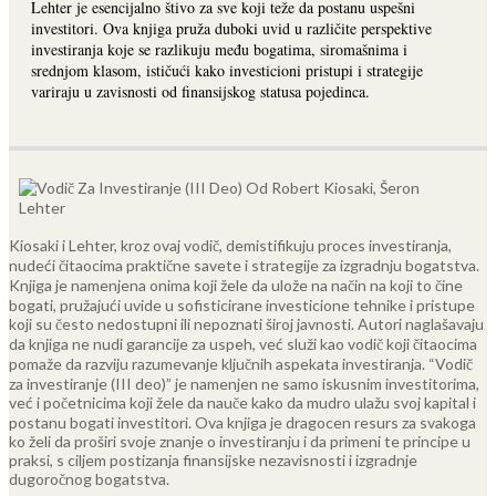
Lehter je esencijalno štivo za sve koji teže da postanu uspešni
investitori. Ova knjiga pruža duboki uvid u različite perspektive
investiranja koje se razlikuju među bogatima, siromašnima i
srednjom klasom, ističući kako investicioni pristupi i strategije
variraju u zavisnosti od finansijskog statusa pojedinca.
Kiosaki i Lehter, kroz ovaj vodič, demistifikuju proces investiranja,
nudeći čitaocima praktične savete i strategije za izgradnju bogatstva.
Knjiga je namenjena onima koji žele da ulože na način na koji to čine
bogati, pružajući uvide u sofisticirane investicione tehnike i pristupe
koji su često nedostupni ili nepoznati široj javnosti.
Autori naglašavaju
da knjiga ne nudi garancije za uspeh, već služi kao vodič koji čitaocima
pomaže da razviju razumevanje ključnih aspekata investiranja. “Vodič
za investiranje (III deo)” je namenjen ne samo iskusnim investitorima,
već i početnicima koji žele da nauče kako da mudro ulažu svoj kapital i
postanu bogati investitori.
Ova knjiga je dragocen resurs za svakoga
ko želi da proširi svoje znanje o investiranju i da primeni te principe u
praksi, s ciljem postizanja finansijske nezavisnosti i izgradnje
dugoročnog bogatstva.