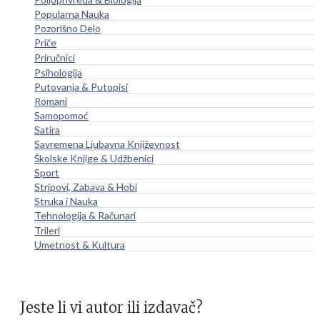
Popularna Nauka
Pozorišno Delo
Priče
Priručnici
Psihologija
Putovanja & Putopisi
Romani
Samopomoć
Satira
Savremena Ljubavna Književnost
Školske Knjige & Udžbenici
Sport
Stripovi, Zabava & Hobi
Struka i Nauka
Tehnologija & Računari
Trileri
Umetnost & Kultura
Jeste li vi autor ili izdavač?