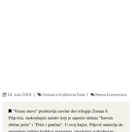
18. Jula 2024.
Domaća Književna Dela
Nema komentara
"Vreme muva" predstavlja završni deo trilogije Zorana S.
Piljevića, zaokružujući narativ koji je započeo delima "Sasvim
obične priče" i "Priče i paučine". U ovoj knjizi, Piljević nastavlja da
preispituje suštinu ljudskog postojanja, istražujući svakodnevne