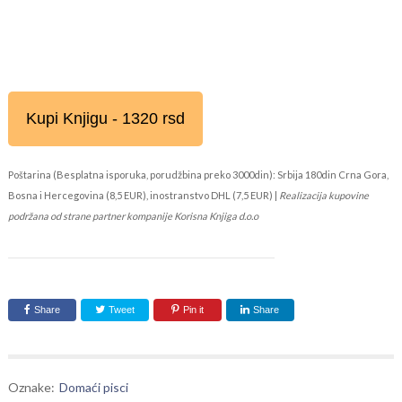
Kupi Knjigu - 1320 rsd
Poštarina (Besplatna isporuka, porudžbina preko 3000din): Srbija 180din Crna Gora,
Bosna i Hercegovina (8,5 EUR), inostranstvo DHL (7,5 EUR) |
Realizacija kupovine
podržana od strane partner kompanije Korisna Knjiga d.o.o
Share
Tweet
Pin it
Share
Oznake:
Domaći pisci