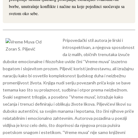
borbe, unutrašnje konflikte i načine na koje pojedinci suočavaju sa
svetom oko sebe.
Pripovedački stil autora je lirski i
introspektivan, a njegova sposobnost
da iz malih, običnih trenutaka izvuče
duboke emocionalne i filozofske uvide čini “Vreme muva” izuzetno
bogatom i slojevitom prozom. Piljević koristi jednostavnu, ali izražajnu
naraciju kako bi osvetlio kompleksnost ljudskog duha i neizbežnu
promenljivost života.
Knjiga nudi seriju povezanih priča koje se bave
temama kao što su prolaznost, sudbina i otpor prema neizbežnom.
Svaki segment trilogije, a posebno “Vreme muva”, istražuje kako
sećanja i trenuci definiraju i oblikuju živote likova. Piljevićevi likovi su
duboko autentični, sa svojim manama i lepotama, što čini njihove priče
relatabilnim i emocionalno zahtevnim.
Autorova pozadina u poeziji
vidljiva je kroz celo delo, što doprinosi da njegova proza pulsira
poetskom snagom i estetikom. “Vreme muva” nije samo književni