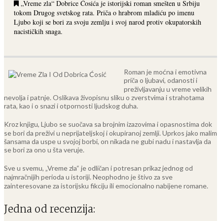
„Vreme zla“ Dobrice Ćosića je istorijski roman smešten u Srbiju
tokom Drugog svetskog rata. Priča o hrabrom mladiću po imenu
Ljubo koji se bori za svoju zemlju i svoj narod protiv okupatorskih
nacističkih snaga.
Roman je moćna i emotivna
priča o ljubavi, odanosti i
preživljavanju u vreme velikih
nevolja i patnje. Oslikava živopisnu sliku o zverstvima i strahotama
rata, kao i o snazi i otpornosti ljudskog duha.
Kroz knjigu, Ljubo se suočava sa brojnim izazovima i opasnostima dok
se bori da preživi u neprijateljskoj i okupiranoj zemlji. Uprkos jako malim
šansama da uspe u svojoj borbi, on nikada ne gubi nadu i nastavlja da
se bori za ono u šta veruje.
Sve u svemu, „Vreme zla“ je odličan i potresan prikaz jednog od
najmračnijih perioda u istoriji. Neophodno je štivo za sve
zainteresovane za istorijsku fikciju ili emocionalno nabijene romane.
Jedna od recenzija: