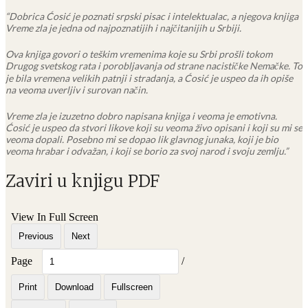
“Dobrica Ćosić je poznati srpski pisac i intelektualac, a njegova knjiga
Vreme zla je jedna od najpoznatijih i najčitanijih u Srbiji.
Ova knjiga govori o teškim vremenima koje su Srbi prošli tokom
Drugog svetskog rata i porobljavanja od strane nacističke Nemačke. To
je bila vremena velikih patnji i stradanja, a Ćosić je uspeo da ih opiše
na veoma uverljiv i surovan način.
Vreme zla je izuzetno dobro napisana knjiga i veoma je emotivna.
Ćosić je uspeo da stvori likove koji su veoma živo opisani i koji su mi se
veoma dopali. Posebno mi se dopao lik glavnog junaka, koji je bio
veoma hrabar i odvažan, i koji se borio za svoj narod i svoju zemlju.”
Zaviri u knjigu PDF