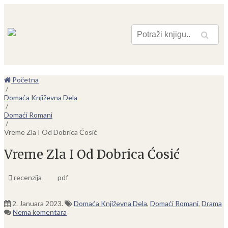
Pretraga
Početna
/
Domaća Književna Dela
/
Domaći Romani
/
Vreme Zla I Od Dobrica Ćosić
Vreme Zla I Od Dobrica Ćosić
recenzija
pdf
2. Januara 2023.
Domaća Književna Dela
,
Domaći Romani
,
Drama
Nema komentara