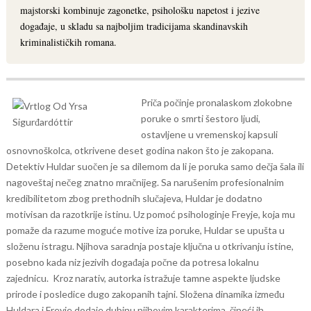
majstorski kombinuje zagonetke, psihološku napetost i jezive
događaje, u skladu sa najboljim tradicijama skandinavskih
kriminalističkih romana.
Priča počinje pronalaskom zlokobne
poruke o smrti šestoro ljudi,
ostavljene u vremenskoj kapsuli
osnovnoškolca, otkrivene deset godina nakon što je zakopana.
Detektiv Huldar suočen je sa dilemom da li je poruka samo dečja šala ili
nagoveštaj nečeg znatno mračnijeg. Sa narušenim profesionalnim
kredibilitetom zbog prethodnih slučajeva, Huldar je dodatno
motivisan da razotkrije istinu.
Uz pomoć psihologinje Freyje, koja mu
pomaže da razume moguće motive iza poruke, Huldar se upušta u
složenu istragu. Njihova saradnja postaje ključna u otkrivanju istine,
posebno kada niz jezivih događaja počne da potresa lokalnu
zajednicu.
Kroz narativ, autorka istražuje tamne aspekte ljudske
prirode i posledice dugo zakopanih tajni. Složena dinamika između
Huldara i Freyje dodaje dubinu njihovim karakterima, čineći ih