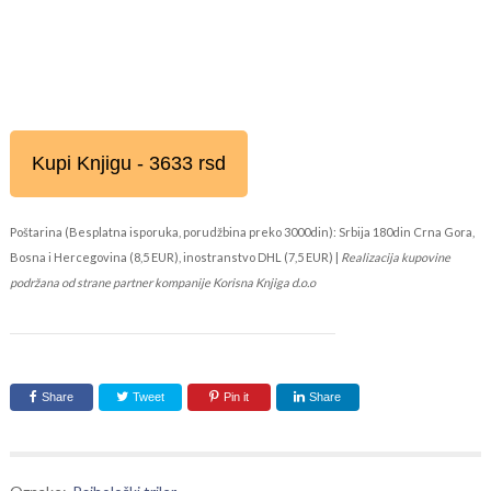
Kupi Knjigu - 3633 rsd
Poštarina (Besplatna isporuka, porudžbina preko 3000din): Srbija 180din Crna Gora,
Bosna i Hercegovina (8,5 EUR), inostranstvo DHL (7,5 EUR) |
Realizacija kupovine
podržana od strane partner kompanije Korisna Knjiga d.o.o
Share
Tweet
Pin it
Share