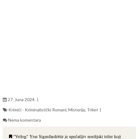
27. Juna 2024.
Krimići - Kriminalistički Romani
,
Misterija
,
Trileri
Nema komentara
"Vrtlog" Yrse Sigurđardóttir je upečatljiv nordijski triler koji