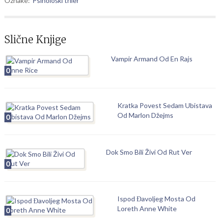
Oznake:
Psihološki triler
Slične Knjige
Vampir Armand Od En Rajs
0
Kratka Povest Sedam Ubistava
Od Marlon Džejms
0
Dok Smo Bili Živi Od Rut Ver
0
Ispod Đavoljeg Mosta Od
Loreth Anne White
0