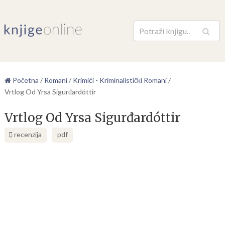
Pretraga
Početna
/
Romani
/
Krimići - Kriminalistički Romani
/
Vrtlog Od Yrsa Sigurđardóttir
Vrtlog Od Yrsa Sigurđardóttir
recenzija
pdf