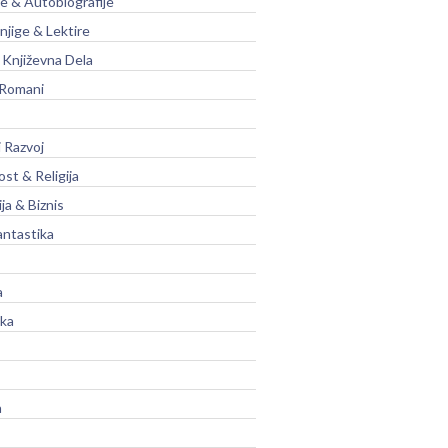
je & Autobiografije
njige & Lektire
Književna Dela
 Romani
 Razvoj
st & Religija
ja & Biznis
antastika
a
ika
a