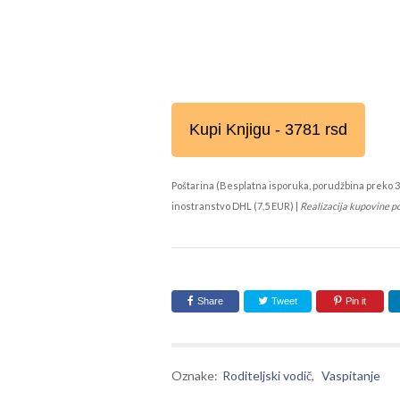
Kupi Knjigu - 3781 rsd
Poštarina (Besplatna isporuka, porudžbina preko 3
inostranstvo DHL (7,5 EUR) |
Realizacija kupovine p
Share
Tweet
Pin it
Oznake:
Roditeljski vodič
,
Vaspitanje