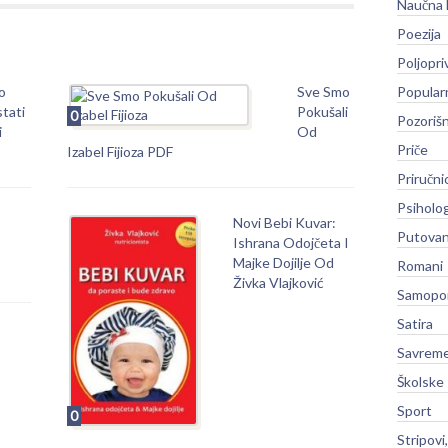
Naučna 
Poezija
Poljopri
o
Sve Smo
Popular
tati
Pokušali
0
Pozoriš
i
Od
Priče
Izabel Fijioza PDF
Priručni
Psiholog
Novi Bebi Kuvar:
Putovan
Ishrana Odojčeta I
Majke Dojilje Od
Romani
Živka Vlajković
Samopo
Satira
Savreme
Školske
Sport
0
Stripovi