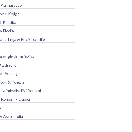
 Kulinarstvo
ivne Knjige
& Politika
a Fikcija
a Izdanja & Enciklopedije
na engleskom jeziku
 Zdravlju
a Roditelje
nost & Poezija
– Kriminalistički Romani
 Romani – Ljubići
a
& Astrologija