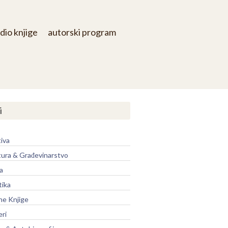
dio knjige
autorski program
i
iva
tura & Građevinarstvo
a
tika
ne Knjige
eri