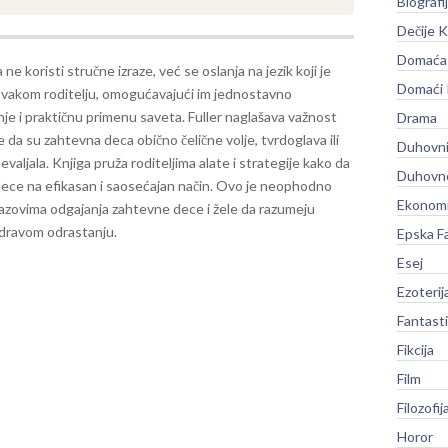
Biografi
Dečije K
Domaća 
 ne koristi stručne izraze, već se oslanja na jezik koji je
Domaći
 svakom roditelju, omogućavajući im jednostavno
je i praktičnu primenu saveta. Fuller naglašava važnost
Drama
 da su zahtevna deca obično čelične volje, tvrdoglava ili
Duhovni
nevaljala.
Knjiga pruža roditeljima alate i strategije kako da
Duhovno
ece na efikasan i saosećajan način. Ovo je neophodno
Ekonomi
 izazovima odgajanja zahtevne dece i žele da razumeju
zdravom odrastanju.
Epska F
Esej
Ezoterij
Fantast
Fikcija
Film
Filozofij
Horor