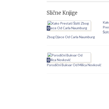
Slične Knjige
Kak
Pres
0
Šizit
Zbog Djece Od Carla Naumburg
0
Porodični Bukvar Od Milica Novković