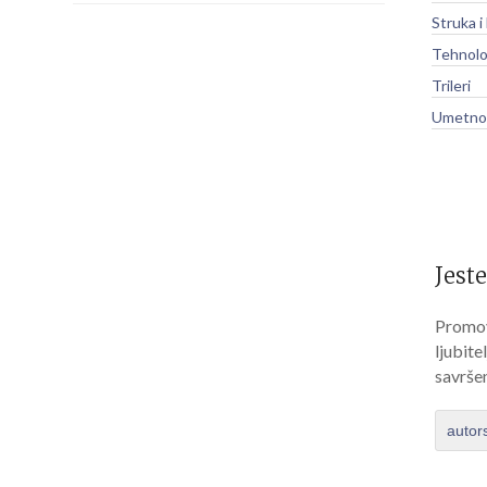
Struka i
Tehnolo
Trileri
Umetnos
Jeste
Promov
ljubite
savrše
autor