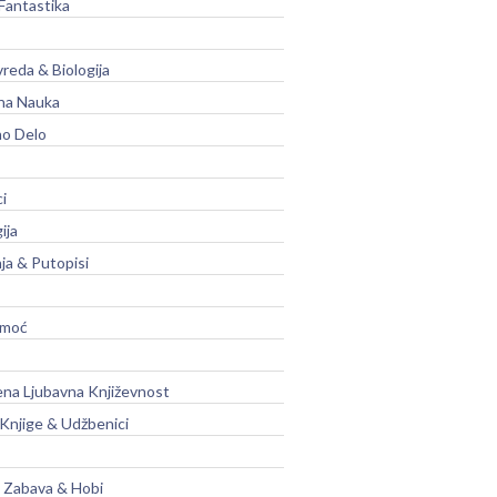
Fantastika
vreda & Biologija
na Nauka
no Delo
ci
ija
ja & Putopisi
moć
na Ljubavna Književnost
 Knjige & Udžbenici
, Zabava & Hobi