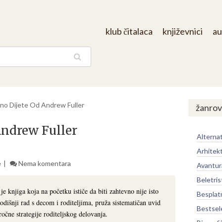
klub čitalaca
književnici
au
aga
no Dijete Od Andrew Fuller
žanrov
Andrew Fuller
Alternat
Arhitek
e
Nema komentara
Avantur
Beletris
 knjiga koja na početku ističe da biti zahtevno nije isto
Besplat
ogodišnji rad s decom i roditeljima, pruža sistematičan uvid
Bestsel
očne strategije roditeljskog delovanja.