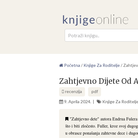
Pretr
Početna
/
Knjige Za Roditelje
/
Zahtjev
Zahtjevno Dijete Od 
recenzija
pdf
9. Aprila 2024.
Knjige Za Roditelj
"Zahtjevno dete" autora Endrua Fulera je
što i biti zločesto. Fuller, kroz svoj dug
u obrasce ponašanja zahtevne dece i dugor