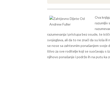
Ova knjiga
razumljiv
razumevan
razumevanja i pristupa bez osude, te ističe
svojeglava, ali da to ne znači da su loša ili 
se nose sa zahtevnim ponašanjem svoje d
štivo za sve roditelje koji se suočavaju s
njihovo ponašanje i podrže ih na putu ka 