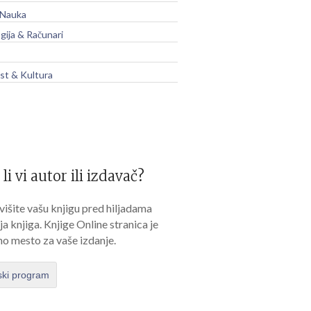
 Nauka
gija & Računari
t & Kultura
 li vi autor ili izdavač?
išite vašu knjigu pred hiljadama
lja knjiga. Knjige Online stranica je
no mesto za vaše izdanje.
ski program