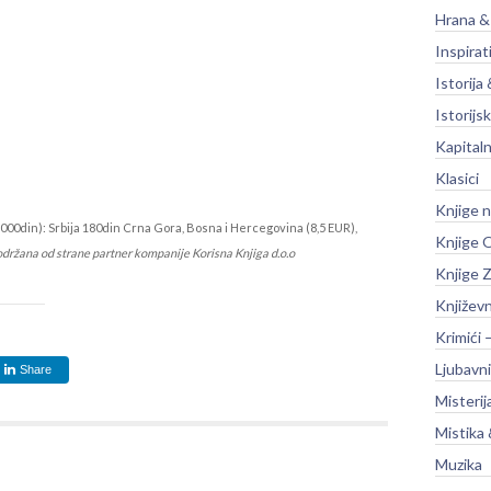
Hrana &
Inspirat
Istorija 
Istorijsk
Kapitaln
Klasici
Knjige 
000din): Srbija 180din Crna Gora, Bosna i Hercegovina (8,5 EUR),
Knjige O
održana od strane partner kompanije Korisna Knjiga d.o.o
Knjige Z
Književ
Krimići 
Ljubavni
Share
Misterij
Mistika 
Muzika