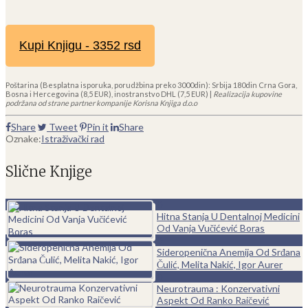
Kupi Knjigu - 3352 rsd
Poštarina (Besplatna isporuka, porudžbina preko 3000din): Srbija 180din Crna Gora,
Bosna i Hercegovina (8,5 EUR), inostranstvo DHL (7,5 EUR) |
Realizacija kupovine
podržana od strane partner kompanije Korisna Knjiga d.o.o
Share
Tweet
Pin it
Share
Oznake:
Istraživački rad
Slične Knjige
0
Hitna Stanja U Dentalnoj Medicini
Od Vanja Vučićević Boras
0
Sideropenična Anemija Od Srđana
Čulić, Melita Nakić, Igor Aurer
0
Neurotrauma : Konzervativni
Aspekt Od Ranko Raičević