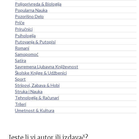
Poljoprivreda & Biologija
Popularna Nauka
Pozorišno Delo
Priče
Priručnici
Psihologija
Putovanja & Putopisi
Romani
Samopomoć
Satira
Savremena Ljubavna Književnost
Školske Knjige & Udžbenici
Sport
Stripovi, Zabava & Hobi
Struka i Nauka
Tehnologija & Računari
Trileri
Umetnost & Kultura
Jeste li vi autor ili izdavač?