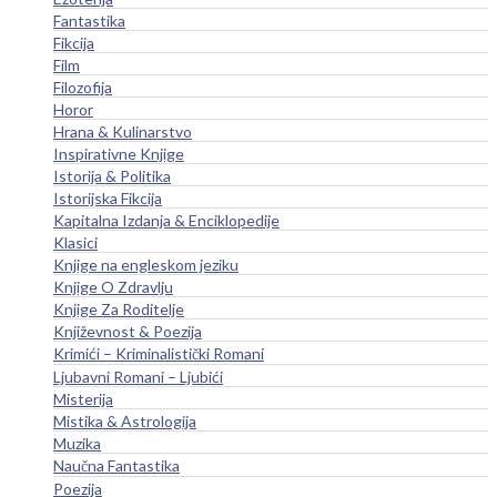
Fantastika
Fikcija
Film
Filozofija
Horor
Hrana & Kulinarstvo
Inspirativne Knjige
Istorija & Politika
Istorijska Fikcija
Kapitalna Izdanja & Enciklopedije
Klasici
Knjige na engleskom jeziku
Knjige O Zdravlju
Knjige Za Roditelje
Književnost & Poezija
Krimići – Kriminalistički Romani
Ljubavni Romani – Ljubići
Misterija
Mistika & Astrologija
Muzika
Naučna Fantastika
Poezija