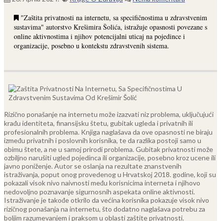
"Zaštita privatnosti na internetu, sa specifičnostima u zdravstvenim
sustavima" autorstvo Krešimira Šolića, istražuje opasnosti povezane s
online aktivnostima i njihov potencijalni uticaj na pojedince i
organizacije, posebno u kontekstu zdravstvenih sistema.
Rizično ponašanje na internetu može izazvati niz problema, uključujući
krađu identiteta, finansijsku štetu, gubitak ugleda i privatnih ili
profesionalnih problema. Knjiga naglašava da ove opasnosti ne biraju
između privatnih i poslovnih korisnika, te da razlika postoji samo u
obimu štete, a ne u samoj prirodi problema. Gubitak privatnosti može
ozbiljno narušiti ugled pojedinca ili organizacije, posebno kroz ucene ili
javno poniženje.
Autor se oslanja na rezultate znanstvenih
istraživanja, poput onog provedenog u Hrvatskoj 2018. godine, koji su
pokazali visok nivo naivnosti među korisnicima interneta i njihovo
nedovoljno poznavanje sigurnosnih aspekata online aktivnosti.
Istraživanje je takođe otkrilo da većina korisnika pokazuje visok nivo
rizičnog ponašanja na internetu, što dodatno naglašava potrebu za
boljim razumevanjem i praksom u oblasti zaštite privatnosti.