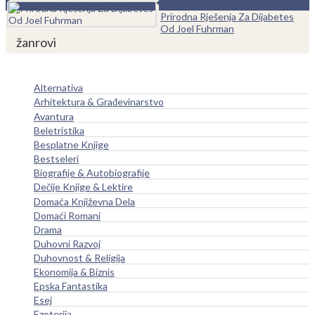
0
Prirodna Rješenja Za Dijabetes
Od Joel Fuhrman
žanrovi
Alternativa
Arhitektura & Građevinarstvo
Avantura
Beletristika
Besplatne Knjige
Bestseleri
Biografije & Autobiografije
Dečije Knjige & Lektire
Domaća Književna Dela
Domaći Romani
Drama
Duhovni Razvoj
Duhovnost & Religija
Ekonomija & Biznis
Epska Fantastika
Esej
Ezoterija