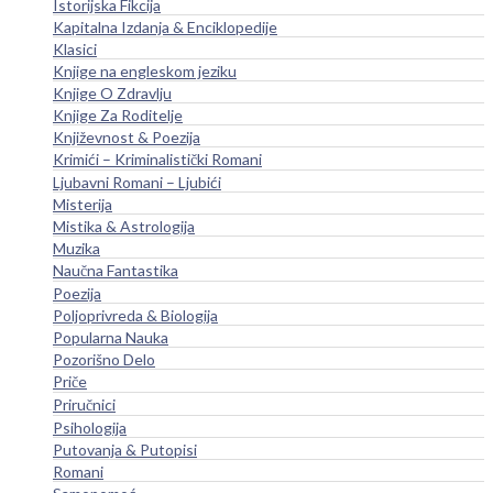
Istorijska Fikcija
Kapitalna Izdanja & Enciklopedije
Klasici
Knjige na engleskom jeziku
Knjige O Zdravlju
Knjige Za Roditelje
Književnost & Poezija
Krimići – Kriminalistički Romani
Ljubavni Romani – Ljubići
Misterija
Mistika & Astrologija
Muzika
Naučna Fantastika
Poezija
Poljoprivreda & Biologija
Popularna Nauka
Pozorišno Delo
Priče
Priručnici
Psihologija
Putovanja & Putopisi
Romani