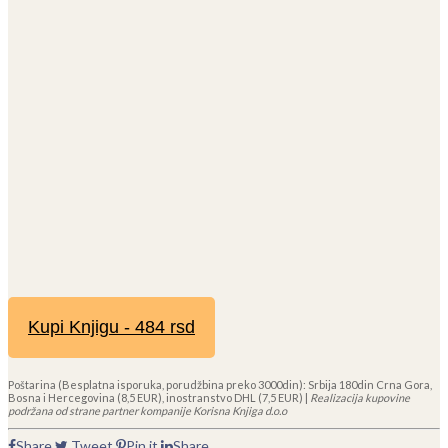
Kupi Knjigu - 484 rsd
Poštarina (Besplatna isporuka, porudžbina preko 3000din): Srbija 180din Crna Gora,
Bosna i Hercegovina (8,5 EUR), inostranstvo DHL (7,5 EUR) |
Realizacija kupovine
podržana od strane partner kompanije Korisna Knjiga d.o.o
Share
Tweet
Pin it
Share