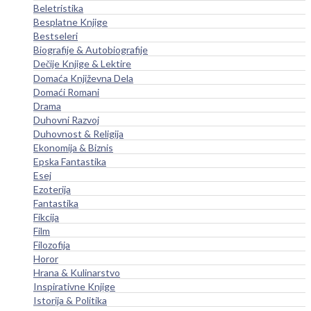
Beletristika
Besplatne Knjige
Bestseleri
Biografije & Autobiografije
Dečije Knjige & Lektire
Domaća Književna Dela
Domaći Romani
Drama
Duhovni Razvoj
Duhovnost & Religija
Ekonomija & Biznis
Epska Fantastika
Esej
Ezoterija
Fantastika
Fikcija
Film
Filozofija
Horor
Hrana & Kulinarstvo
Inspirativne Knjige
Istorija & Politika