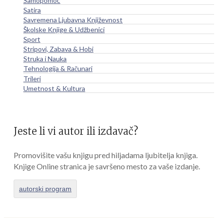
Samopomoć
Satira
Savremena Ljubavna Književnost
Školske Knjige & Udžbenici
Sport
Stripovi, Zabava & Hobi
Struka i Nauka
Tehnologija & Računari
Trileri
Umetnost & Kultura
Jeste li vi autor ili izdavač?
Promovišite vašu knjigu pred hiljadama ljubitelja knjiga.
Knjige Online stranica je savršeno mesto za vaše izdanje.
autorski program