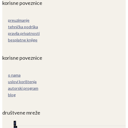
korisne poveznice
preuzimanje
tehnička podrška
pravila privatnosti
besplatne knjige
korisne poveznice
o nama
uslovi korištenja
autorski program
blog
društvene mreže