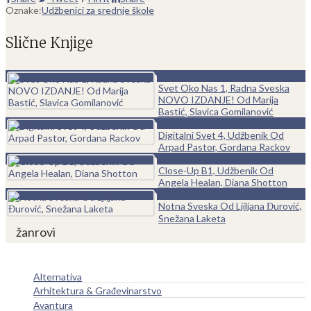
Oznake:
Udžbenici za srednje škole
Slične Knjige
0
Svet Oko Nas 1, Radna Sveska
NOVO IZDANJE! Od Marija
Bastić, Slavica Gomilanović
0
Digitalni Svet 4, Udžbenik Od
Arpad Pastor, Gordana Rackov
0
Close-Up B1, Udžbenik Od
Angela Healan, Diana Shotton
0
Notna Sveska Od Ljiljana Đurović,
Snežana Laketa
žanrovi
Alternativa
Arhitektura & Građevinarstvo
Avantura