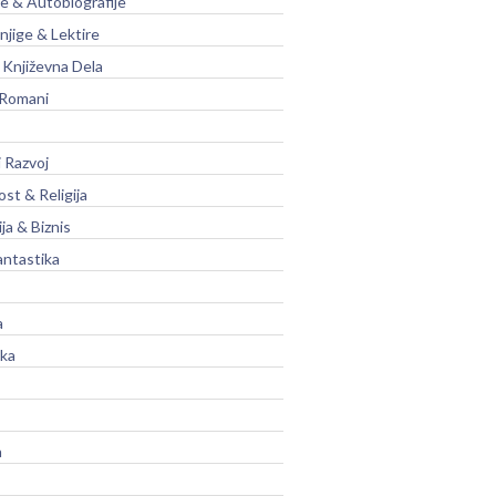
je & Autobiografije
njige & Lektire
Književna Dela
 Romani
 Razvoj
st & Religija
ja & Biznis
antastika
a
ika
a