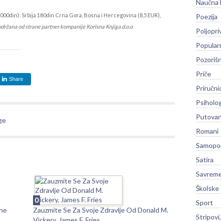
Naučna 
000din): Srbija 180din Crna Gora, Bosna i Hercegovina (8,5 EUR),
Poezija
održana od strane partner kompanije Korisna Knjiga d.o.o
Poljopri
Popular
Pozoriš
Priče
Share
Priručni
Psiholog
Putovan
ge
Romani
Samopo
Satira
Savreme
Školske
0
Sport
ine
Zauzmite Se Za Svoje Zdravlje Od Donald M.
Stripovi
Vickery, James F. Fries