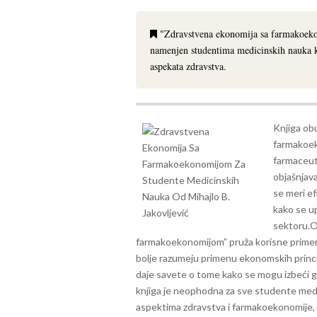
"Zdravstvena ekonomija sa farmakoekon
namenjen studentima medicinskih nauka k
aspekata zdravstva.
Knjiga ob
farmakoek
farmaceut
objašnjav
se meri ef
kako se u
sektoru.
O
farmakoekonomijom” pruža korisne primere
bolje razumeju primenu ekonomskih princip
daje savete o tome kako se mogu izbeći g
knjiga je neophodna za sve studente medi
aspektima zdravstva i farmakoekonomije, k