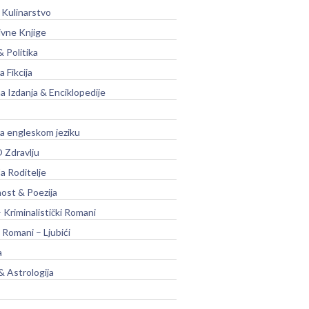
 Kulinarstvo
ivne Knjige
& Politika
a Fikcija
a Izdanja & Enciklopedije
na engleskom jeziku
 Zdravlju
a Roditelje
nost & Poezija
– Kriminalistički Romani
 Romani – Ljubići
a
& Astrologija