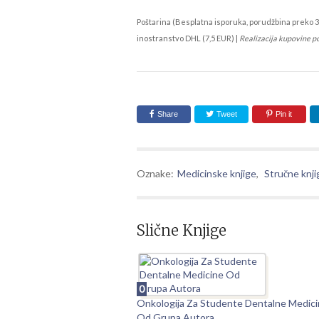
Poštarina (Besplatna isporuka, porudžbina preko 3
inostranstvo DHL (7,5 EUR) |
Realizacija kupovine p
Share
Tweet
Pin it
Oznake:
Medicinske knjige
,
Stručne knji
Slične Knjige
0
Onkologija Za Studente Dentalne Medic
Od Grupa Autora