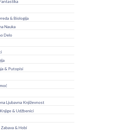
Fantastika
vreda & Biologija
na Nauka
no Delo
ci
ija
ja & Putopisi
moć
na Ljubavna Književnost
 Knjige & Udžbenici
, Zabava & Hobi