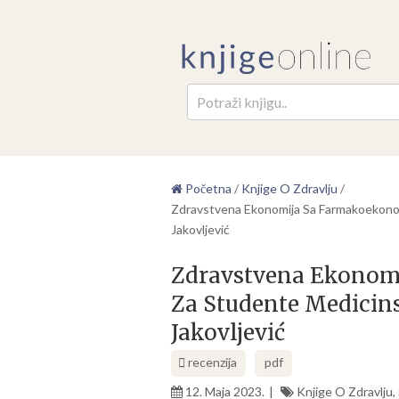
Pretr
Početna
/
Knjige O Zdravlju
/
Zdravstvena Ekonomija Sa Farmakoekonom
Jakovljević
Zdravstvena Ekonom
Za Studente Medicins
Jakovljević
recenzija
pdf
12. Maja 2023.
Knjige O Zdravlju
,