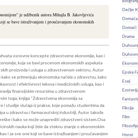
Biografi
Dečije K
omijom" je udžbenik autora Mihajla B. Jakovljevića
Domaća 
oji se bave istraživanjem i proučavanjem ekonomskih
Domaći
Drama
Duhovni
Duhovno
uhvata osnovne koncepte zdravstvene ekonomije, kao i
onomije, koja se bavi procenom ekonomskih aspekata
Ekonomi
skih proizvoda i usluga u zdravstvenom sektoru. Autor
Epska F
a kako se primenjuju ekonomska načela u zdravstvu, kako
Esej
ikasnost i efektivnost lekova i medicinskih usluga, kao i
Ezoterij
pravlja finansijskim resursima u zdravstvenom
sim toga, knjiga “Zdravstvena ekonomija sa
Fantast
 i studije slučaja iz prakse, koje pomažu studentima da
Fikcija
a u zdravstvu i farmaceutskoj industriji. Autor takođe
Film
reške i kako se može unaprediti zdravstveni sistem.
Ova
Filozofij
cinskih nauka koji žele da steknu znanje o ekonomskim
ao i za sve one koji se bave istraživanjem i proučavanjem
Horor