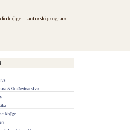
dio knjige
autorski program
i
iva
tura & Građevinarstvo
a
tika
ne Knjige
eri