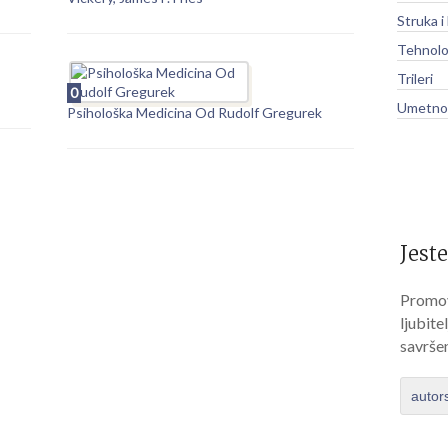
Struka i
Tehnolo
Trileri
0
Umetnos
Psihološka Medicina Od Rudolf Gregurek
Jeste
Promov
ljubite
savrše
autor