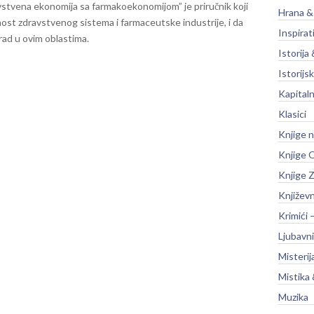
stvena ekonomija sa farmakoekonomijom” je priručnik koji
Hrana &
st zdravstvenog sistema i farmaceutske industrije, i da
Inspirat
rad u ovim oblastima.
Istorija 
Istorijsk
Kapitaln
Klasici
Knjige 
Knjige O
Knjige Z
Književ
Krimići 
Ljubavni
Misterij
Mistika 
Muzika