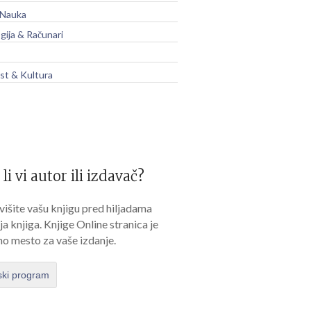
 Nauka
gija & Računari
t & Kultura
 li vi autor ili izdavač?
išite vašu knjigu pred hiljadama
lja knjiga. Knjige Online stranica je
no mesto za vaše izdanje.
ski program