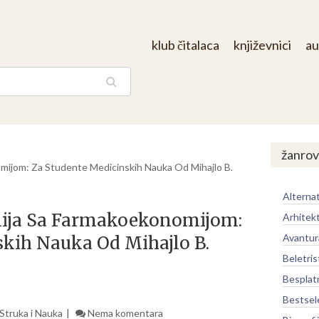
klub čitalaca
književnici
au
aga
žanrov
ijom: Za Studente Medicinskih Nauka Od Mihajlo B.
Alternat
ija Sa Farmakoekonomijom:
Arhitek
Avantur
kih Nauka Od Mihajlo B.
Beletris
Besplat
Bestsel
Struka i Nauka
Nema komentara