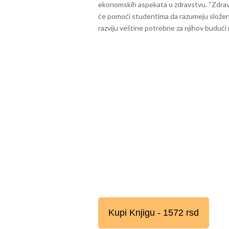
ekonomskih aspekata u zdravstvu. “Zdrav
će pomoći studentima da razumeju složeno
razviju veštine potrebne za njihov budući 
Kupi Knjigu - 1572 rsd