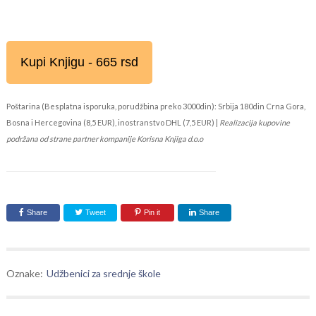
Kupi Knjigu - 665 rsd
Poštarina (Besplatna isporuka, porudžbina preko 3000din): Srbija 180din Crna Gora,
Bosna i Hercegovina (8,5 EUR), inostranstvo DHL (7,5 EUR) |
Realizacija kupovine
podržana od strane partner kompanije Korisna Knjiga d.o.o
Share
Tweet
Pin it
Share
Oznake:
Udžbenici za srednje škole