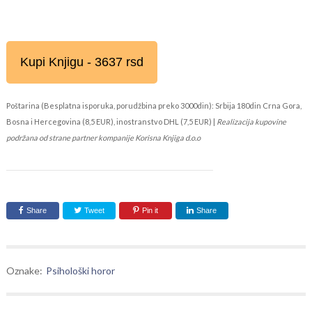
Kupi Knjigu - 3637 rsd
Poštarina (Besplatna isporuka, porudžbina preko 3000din): Srbija 180din Crna Gora,
Bosna i Hercegovina (8,5 EUR), inostranstvo DHL (7,5 EUR) |
Realizacija kupovine
podržana od strane partner kompanije Korisna Knjiga d.o.o
Share
Tweet
Pin it
Share
Oznake:
Psihološki horor