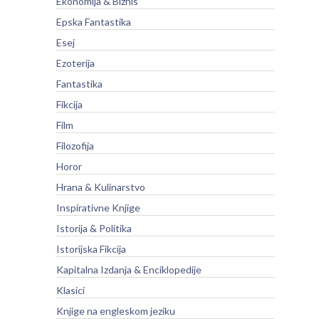
Ekonomija & Biznis
Epska Fantastika
Esej
Ezoterija
Fantastika
Fikcija
Film
Filozofija
Horor
Hrana & Kulinarstvo
Inspirativne Knjige
Istorija & Politika
Istorijska Fikcija
Kapitalna Izdanja & Enciklopedije
Klasici
Knjige na engleskom jeziku