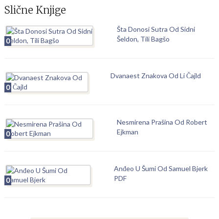
Slične Knjige
Šta Donosi Sutra Od Sidni
Šeldon, Tili Bagšo
0
Dvanaest Znakova Od Li Čajld
0
Nesmirena Prašina Od Robert
Ejkman
0
Anđeo U Šumi Od Samuel Bjerk
PDF
0