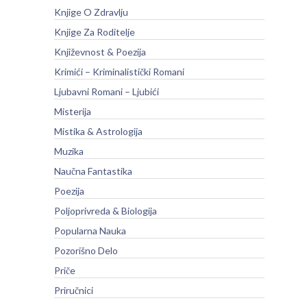
Knjige O Zdravlju
Knjige Za Roditelje
Književnost & Poezija
Krimići – Kriminalistički Romani
Ljubavni Romani – Ljubići
Misterija
Mistika & Astrologija
Muzika
Naučna Fantastika
Poezija
Poljoprivreda & Biologija
Popularna Nauka
Pozorišno Delo
Priče
Priručnici