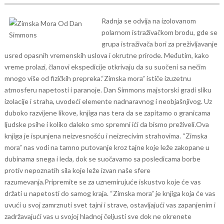
Radnja se odvija na izolovanom
polarnom istraživačkom brodu, gde se
grupa istraživača bori za preživljavanje
usred opasnih vremenskih uslova i okrutne prirode. Međutim, kako
vreme prolazi, članovi ekspedicije otkrivaju da su suočeni sa nečim
mnogo više od fizičkih prepreka.
“Zimska mora” ističe izuzetnu
atmosferu napetosti i paranoje. Dan Simmons majstorski gradi sliku
izolacije i straha, uvodeći elemente nadnaravnog i neobjašnjivog. Uz
duboko razvijene likove, knjiga nas tera da se zapitamo o granicama
ljudske psihe i koliko daleko smo spremni ići da bismo preživeli.
Ova
knjiga je ispunjena neizvesnošću i neizrecivim strahovima. “Zimska
mora” nas vodi na tamno putovanje kroz tajne koje leže zakopane u
dubinama snega i leda, dok se suočavamo sa posledicama borbe
protiv nepoznatih sila koje leže izvan naše sfere
razumevanja.
Pripremite se za uznemirujuće iskustvo koje će vas
držati u napetosti do samog kraja. “Zimska mora” je knjiga koja će vas
uvući u svoj zamrznuti svet tajni i strave, ostavljajući vas zapanjenim i
zadržavajući vas u svojoj hladnoj čeljusti sve dok ne okrenete