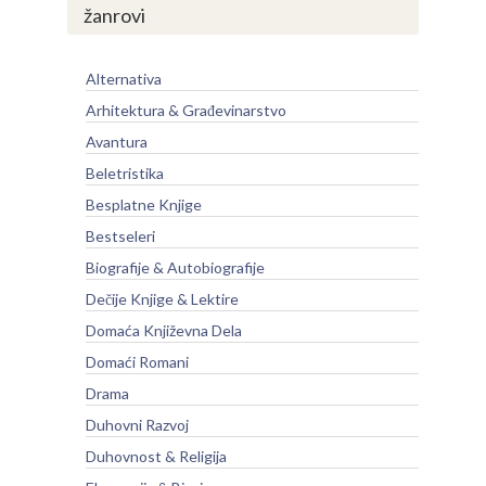
žanrovi
Alternativa
Arhitektura & Građevinarstvo
Avantura
Beletristika
Besplatne Knjige
Bestseleri
Biografije & Autobiografije
Dečije Knjige & Lektire
Domaća Književna Dela
Domaći Romani
Drama
Duhovni Razvoj
Duhovnost & Religija