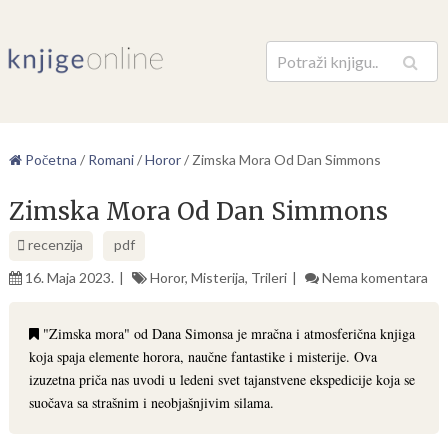
Pretraga
Početna
/
Romani
/
Horor
/
Zimska Mora Od Dan Simmons
Zimska Mora Od Dan Simmons
recenzija
pdf
16. Maja 2023.
Horor
,
Misterija
,
Trileri
Nema komentara
"Zimska mora" od Dana Simonsa je mračna i atmosferična knjiga
koja spaja elemente horora, naučne fantastike i misterije. Ova
izuzetna priča nas uvodi u ledeni svet tajanstvene ekspedicije koja se
suočava sa strašnim i neobjašnjivim silama.