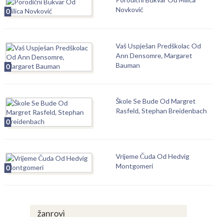
Novković
0
Vaš Uspješan Predškolac Od
Ann Densomre, Margaret
Bauman
0
Škole Se Bude Od Margret
Rasfeld, Stephan Breidenbach
0
Vrijeme Čuda Od Hedvig
Montgomeri
0
žanrovi