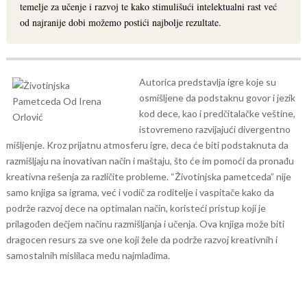
temelje za učenje i razvoj te kako stimulišući intelektualni rast već
od najranije dobi možemo postići najbolje rezultate.
Autorica predstavlja igre koje su
osmišljene da podstaknu govor i jezik
kod dece, kao i predčitalačke veštine,
istovremeno razvijajući divergentno
mišljenje. Kroz prijatnu atmosferu igre, deca će biti podstaknuta da
razmišljaju na inovativan način i maštaju, što će im pomoći da pronađu
kreativna rešenja za različite probleme.
“Životinjska pametceda” nije
samo knjiga sa igrama, već i vodič za roditelje i vaspitače kako da
podrže razvoj dece na optimalan način, koristeći pristup koji je
prilagođen dečjem načinu razmišljanja i učenja. Ova knjiga može biti
dragocen resurs za sve one koji žele da podrže razvoj kreativnih i
samostalnih mislilaca među najmlađima.