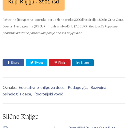
Kupi Knjigu - 3901 rsd
Poštarina (Besplatna isporuka, porudžbina preko 3000din): Srbija 180din Crna Gora,
Bosna i Hercegovina (8,5 EUR), inostranstvo DHL (7,5 EUR) |
Realizacija kupovine
podržana od strane partner kompanije Korisna Knjiga d.o.o
Share
Tweet
Pin it
Share
Oznake:
Edukativne knjige za decu
,
Pedagogija
,
Razvojna
psihologija dece
,
Roditeljski vodič
Slične Knjige
Porodični Bukvar Od Milica