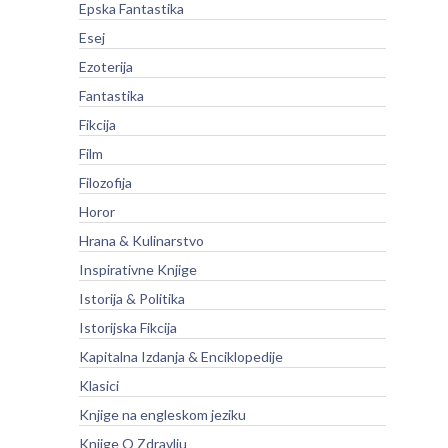
Epska Fantastika
Esej
Ezoterija
Fantastika
Fikcija
Film
Filozofija
Horor
Hrana & Kulinarstvo
Inspirativne Knjige
Istorija & Politika
Istorijska Fikcija
Kapitalna Izdanja & Enciklopedije
Klasici
Knjige na engleskom jeziku
Knjige O Zdravlju