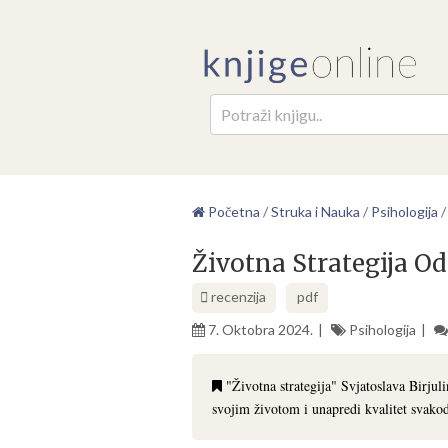
Pretr
Početna
/
Struka i Nauka
/
Psihologija
Životna Strategija Od
recenzija
pdf
7. Oktobra 2024.
Psihologija
"Životna strategija" Svjatoslava Birjul
svojim životom i unapredi kvalitet svako