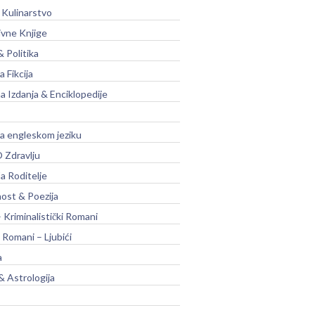
 Kulinarstvo
ivne Knjige
& Politika
a Fikcija
a Izdanja & Enciklopedije
na engleskom jeziku
 Zdravlju
a Roditelje
nost & Poezija
– Kriminalistički Romani
 Romani – Ljubići
a
& Astrologija