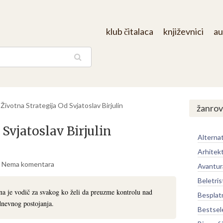
klub čitalaca
književnici
au
aga
/
Životna Strategija Od Svjatoslav Birjulin
žanrov
 Svjatoslav Birjulin
Alternat
Arhitek
Nema komentara
Avantur
Beletris
ina je vodič za svakog ko želi da preuzme kontrolu nad
Besplat
dnevnog postojanja.
Bestsel