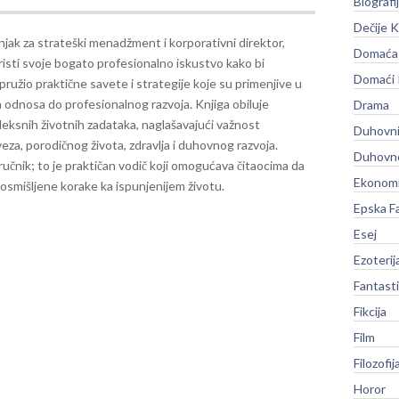
Biografi
Dečije K
jak za strateški menadžment i korporativni direktor,
Domaća 
oristi svoje bogato profesionalno iskustvo kako bi
Domaći
pružio praktične savete i strategije koje su primenjive u
h odnosa do profesionalnog razvoja. Knjiga obiluje
Drama
ksnih životnih zadataka, naglašavajući važnost
Duhovni
za, porodičnog života, zdravlja i duhovnog razvoja.
Duhovno
iručnik; to je praktičan vodič koji omogućava čitaocima da
Ekonomi
osmišljene korake ka ispunjenijem životu.
Epska F
Esej
Ezoterij
Fantast
Fikcija
Film
Filozofij
Horor