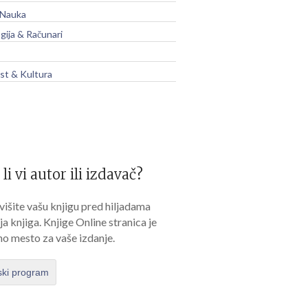
 Nauka
gija & Računari
t & Kultura
 li vi autor ili izdavač?
išite vašu knjigu pred hiljadama
lja knjiga. Knjige Online stranica je
no mesto za vaše izdanje.
ski program