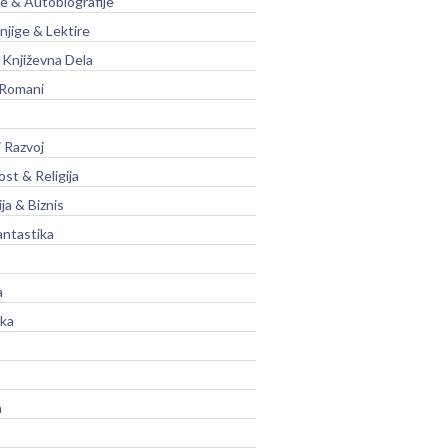
je & Autobiografije
njige & Lektire
Književna Dela
 Romani
 Razvoj
st & Religija
ja & Biznis
antastika
a
ika
a