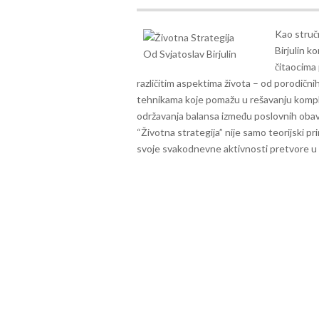
Kao stručn
Birjulin k
čitaocima 
različitim aspektima života – od porodični
tehnikama koje pomažu u rešavanju komple
održavanja balansa između poslovnih obave
“Životna strategija” nije samo teorijski pr
svoje svakodnevne aktivnosti pretvore u 