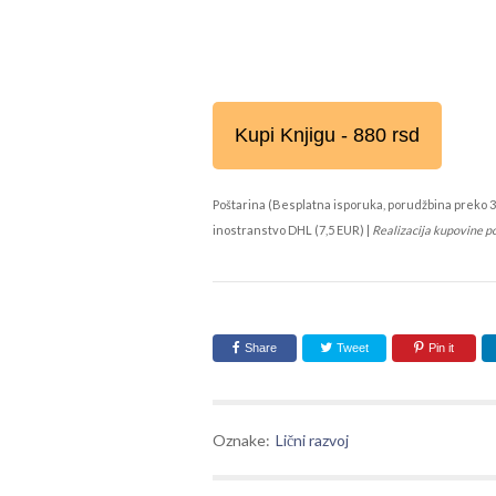
Kupi Knjigu - 880 rsd
Poštarina (Besplatna isporuka, porudžbina preko 3
inostranstvo DHL (7,5 EUR) |
Realizacija kupovine p
Share
Tweet
Pin it
Oznake:
Lični razvoj