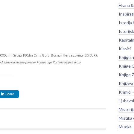
Hrana &
Inspirat
Istorija 
Istorijsk
Kapitaln
Klasici
000din): Srbija 180din Crna Gora, Bosna i Hercegovina (8,5 EUR),
Knjige 
održana od strane partner kompanije Korisna Knjiga d.o.o
Knjige O
Knjige Z
Književ
Krimići 
Share
Ljubavni
Misterij
Mistika 
Muzika