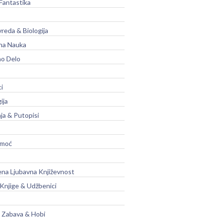
Fantastika
vreda & Biologija
na Nauka
no Delo
ci
ija
ja & Putopisi
moć
na Ljubavna Književnost
 Knjige & Udžbenici
, Zabava & Hobi