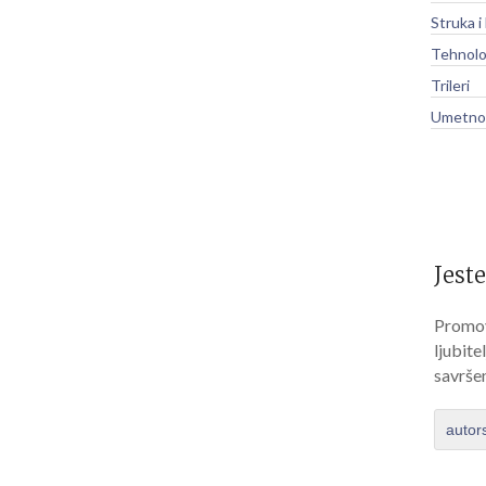
Struka i
Tehnolo
Trileri
Umetnos
Jeste
Promov
ljubite
savrše
autor