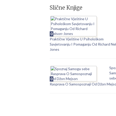
Slične Knjige
0
Praktične Vještine U Psihološkom
Savjetovanju I Pomaganju Od Richard Ne
Jones
Spo
Sam
seb
0
Rasprava O Samospoznaji Od Džon Mejs