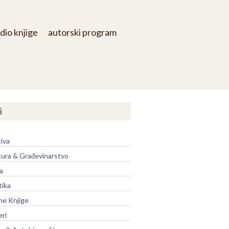
dio knjige
autorski program
i
iva
tura & Građevinarstvo
a
tika
ne Knjige
eri