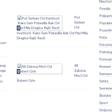
Naučna 
Poezija
Poljopri
Put
Satkan
Popular
Od
0
Pozoriš
Svetlosti: Kako Sam Pobedila Rak Od Pipi Mila
Priče
Dragica Rajić Racić
lson-
Priručni
Psiholog
Putovan
znaj
48
Romani
oga
Zakona
0
Samopo
e:
Moći Od
Robert Grin
Satira
on
Savreme
Školske
Sport
Stripovi