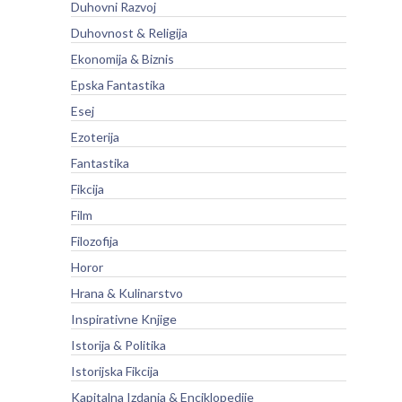
Duhovni Razvoj
Duhovnost & Religija
Ekonomija & Biznis
Epska Fantastika
Esej
Ezoterija
Fantastika
Fikcija
Film
Filozofija
Horor
Hrana & Kulinarstvo
Inspirativne Knjige
Istorija & Politika
Istorijska Fikcija
Kapitalna Izdanja & Enciklopedije