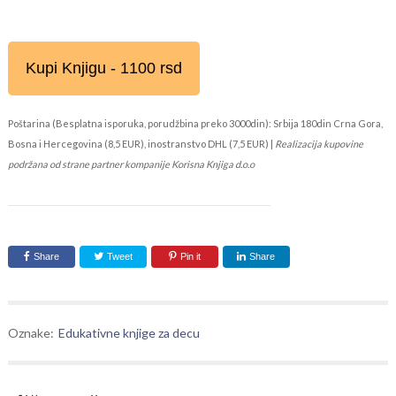
Kupi Knjigu - 1100 rsd
Poštarina (Besplatna isporuka, porudžbina preko 3000din): Srbija 180din Crna Gora,
Bosna i Hercegovina (8,5 EUR), inostranstvo DHL (7,5 EUR) |
Realizacija kupovine
podržana od strane partner kompanije Korisna Knjiga d.o.o
Share
Tweet
Pin it
Share
Oznake:
Edukativne knjige za decu