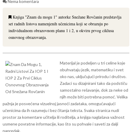
Nema komentara
Knjiga "Znam da mogu 1" autorke Snežane Rovčanin predstavlja
set radnih listova namenjenih učenicima koji se obrazuju po
individualnom obrazovnom planu 1 i 2, u okviru prvog ciklusa
osnovnog obrazovanja.
Materijal je podeljen u tri celine koje
obuhvataju jezik, matematiku i svet
oko nas, uključujući prirodu i društvo.
Zadaci su dizajnirani tako da podstiču
samostalno rešavanje, dok za neke od
njih može biti potrebna pomoć. Velika
pažnja je posvećena vizuelnoj jasnoći zadataka, omogućavajući
učenicima da ih razumeju i bez čitanja teksta. Svaka stranica nudi
prostor za komentare učitelja ili roditelja, a knjiga naglašava važnost
usmene povratne informacije, kao što su pohvale i saveti za dalji
napredak.