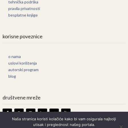
tehnička podrška
pravila privatnosti
besplatne knjige
korisne poveznice
o nama
uslovi korištenja
autorski program
blog
društvene mreže
Naša stranica koristi kolačiće kako bi vam osigurala najbolji
utisak i preglednost našeg portala.