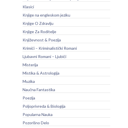
Klasici
Knjige na engleskom jeziku
Knjige O Zdravlju
Knjige Za Roditelje
Književnost & Poezija
Krimići – Kriminalistički Romani
Ljubavni Romani – Ljubići
Misterija
Mistika & Astrologija
Muzika
Naučna Fantastika
Poezija
Poljoprivreda & Biologija
Popularna Nauka
Pozorišno Delo