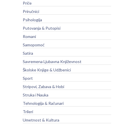
Priče
Priručnici
Psihologija
Putovanja & Putopisi
Romani
Samopomoć
Satira
Savremena Ljubavna Književnost
Školske Knjige & Udžbenici
Sport
Stripovi, Zabava & Hobi
Struka i Nauka
Tehnologija & Računari
Trileri
Umetnost & Kultura