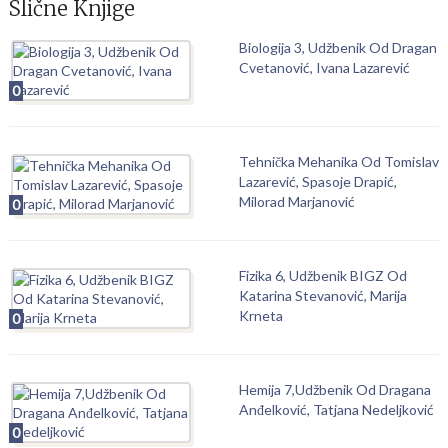
Slične Knjige
Biologija 3, Udžbenik Od Dragan
Cvetanović, Ivana Lazarević
0
Tehnička Mehanika Od Tomislav
Lazarević, Spasoje Drapić,
Milorad Marjanović
0
Fizika 6, Udžbenik BIGZ Od
Katarina Stevanović, Marija
Krneta
0
Hemija 7,Udžbenik Od Dragana
Anđelković, Tatjana Nedeljković
0