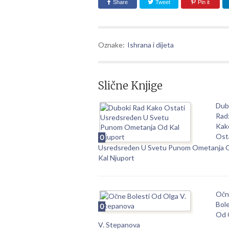
Share
Tweet
Pin it
Oznake:
Ishrana i dijeta
Slične Knjige
Dub
Rad
Kak
Ost
0
Usredsređen U Svetu Punom Ometanja 
Kal Njuport
Očn
Bole
0
Od 
V. Stepanova