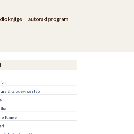
dio knjige
autorski program
i
iva
tura & Građevinarstvo
a
tika
ne Knjige
eri