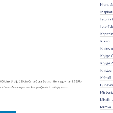
Hrana &
Inspirat
Istorija 
Istorijsk
Kapitaln
Klasici
Knjige 
Knjige O
Knjige Z
Književ
Krimići 
000din): Srbija 180din Crna Gora, Bosna i Hercegovina (8,5 EUR),
Ljubavni
održana od strane partner kompanije Korisna Knjiga d.o.o
Misterij
Mistika 
Muzika