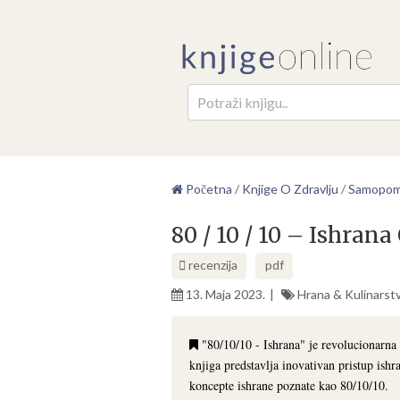
Pretr
Početna
/
Knjige O Zdravlju
/
Samopo
80 / 10 / 10 – Ishran
recenzija
pdf
13. Maja 2023.
Hrana & Kulinarst
"80/10/10 - Ishrana" je revolucionarna
knjiga predstavlja inovativan pristup ishra
koncepte ishrane poznate kao 80/10/10.