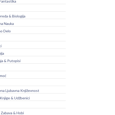
Fantastika
vreda & Biologija
na Nauka
no Delo
ci
ija
ja & Putopisi
moć
na Ljubavna Književnost
 Knjige & Udžbenici
, Zabava & Hobi