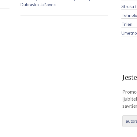
Dubravko Jalšovec
Struka i
Tehnolo
Trileri
Umetnos
Jeste
Promov
ljubite
savrše
autor