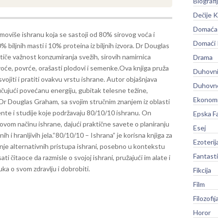
Biografi
Dečije K
Domaća 
moviše ishranu koja se sastoji od 80% sirovog voća i
Domaći
% biljnih masti i 10% proteina iz biljnih izvora. Dr Douglas
iče važnost konzumiranja svežih, sirovih namirnica
Drama
voće, povrće, orašasti plodovi i semenke.
Ova knjiga pruža
Duhovni
ojiti i pratiti ovakvu vrstu ishrane. Autor objašnjava
Duhovno
čujući povećanu energiju, gubitak telesne težine,
Ekonomi
Dr Douglas Graham, sa svojim stručnim znanjem iz oblasti
te i studije koje podržavaju 80/10/10 ishranu. On
Epska F
vom načinu ishrane, dajući praktične savete o planiranju
Esej
 i hranljivih jela.
“80/10/10 – Ishrana” je korisna knjiga za
Ezoterij
anje alternativnih pristupa ishrani, posebno u kontekstu
Fantast
ati čitaoce da razmisle o svojoj ishrani, pružajući im alate i
ka o svom zdravlju i dobrobiti.
Fikcija
Film
Filozofij
Horor