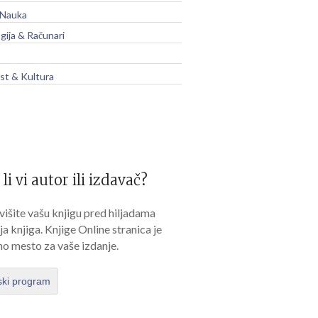
 Nauka
gija & Računari
t & Kultura
 li vi autor ili izdavač?
išite vašu knjigu pred hiljadama
lja knjiga. Knjige Online stranica je
no mesto za vaše izdanje.
ski program