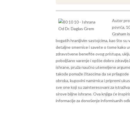
Autor pro
povrća, 10
Graham ist
bogatih hranljivim sastojcima, kao što su 
detaljne smernice i savete o tome kako usv
zdravstvene benefite ovog pristupa, uklju
poboljšano varenje i opšte dobro zdravlje.
ishrane, pruža naučno utemeljene argumen
takođe pomaže čitaocima da se prilagode o
obroka, kupovini namirnica i pripremi ukusnih
sve one koji su zainteresovani za istraživ
sirove biljne ishrane. Ova knjiga će inspiris
informacije za donošenje informisanih odlu