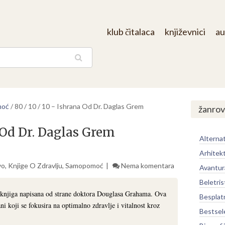
klub čitalaca
književnici
au
aga
moć
/
80 / 10 / 10 – Ishrana Od Dr. Daglas Grem
žanrov
a Od Dr. Daglas Grem
Alternat
Arhitek
vo
,
Knjige O Zdravlju
,
Samopomoć
Nema komentara
Avantur
Beletris
 knjiga napisana od strane doktora Douglasa Grahama. Ova
Besplat
ni koji se fokusira na optimalno zdravlje i vitalnost kroz
Bestsel