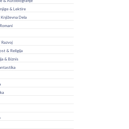
je & Autobiografije
njige & Lektire
Književna Dela
 Romani
 Razvoj
st & Religija
ja & Biznis
antastika
a
ika
a