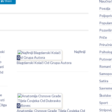
Naučna 
Share
Poezija
Poljopri
Popular
Pozoriš
Priče
Priručni
oki
Najfiniji
Psiholog
:
0
Putovan
o
Blagdanski Kolači Od Grupa Autora
Romani
ati
Od
Samopo
Satira
Savreme
e
Školske
sti
Sport
Olga
0
Stripovi
Anatomija: Osnove Građe Tijela Čovjeka Od