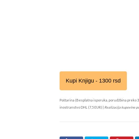
Kupi Knjigu - 1300 rsd
Poštarina (Besplatna isporuka, porudžbina preko 3
inostranstvo DHL (7,5 EUR) |
Realizacija kupovine p