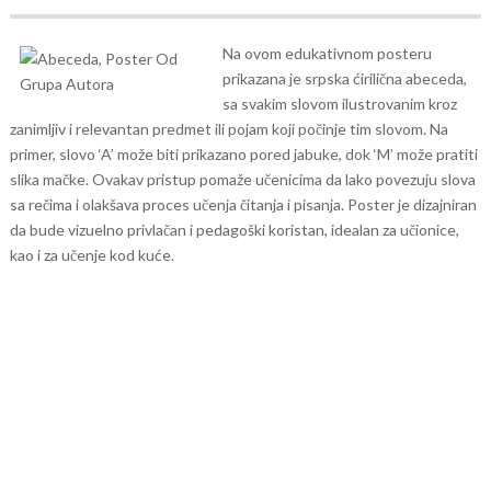
Na ovom edukativnom posteru
prikazana je srpska ćirilična abeceda,
sa svakim slovom ilustrovanim kroz
zanimljiv i relevantan predmet ili pojam koji počinje tim slovom. Na
primer, slovo ‘A’ može biti prikazano pored jabuke, dok ‘M’ može pratiti
slika mačke. Ovakav pristup pomaže učenicima da lako povezuju slova
sa rečima i olakšava proces učenja čitanja i pisanja. Poster je dizajniran
da bude vizuelno privlačan i pedagoški koristan, idealan za učionice,
kao i za učenje kod kuće.