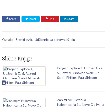
Share
Tweet
Pin it
Share
Oznake:
Srpski jezik
,
Udžbenici za osnovnu školu
Slične Knjige
Project Explore 1, Udžbenik Za
5. Razred Osnovne Škole Od
Sarah Phillips, Paul Shipton
0
Zanimljivi Bukvar Sa
Nalepnicama 1b, Novo Od Ivana