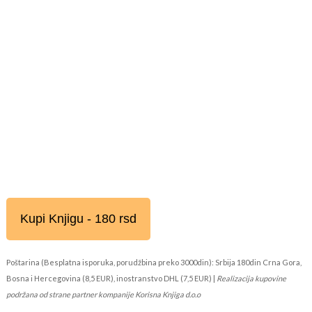
Kupi Knjigu - 180 rsd
Poštarina (Besplatna isporuka, porudžbina preko 3000din): Srbija 180din Crna Gora,
Bosna i Hercegovina (8,5 EUR), inostranstvo DHL (7,5 EUR) |
Realizacija kupovine
podržana od strane partner kompanije Korisna Knjiga d.o.o