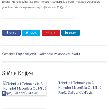
Bosna i Hercegovina (8,5 EUR), inostranstvo DHL (7,5 EUR) |
Realizacija kupovine
podržana od strane partner kompanije Korisna Knjiga d.o.o
Share
Tweet
Pin it
Share
Oznake:
Engleski jezik
,
Udžbenici za osnovnu školu
Slične Knjige
Tehnika I Tehnologija 7,
Komplet Materijala Od Miloš
Papić, Dalibor Čukljević
0