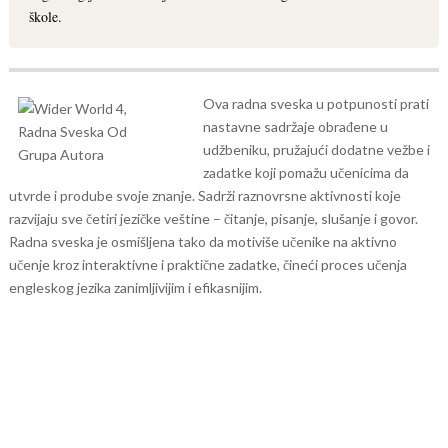
škole.
Ova radna sveska u potpunosti prati
nastavne sadržaje obrađene u
udžbeniku, pružajući dodatne vežbe i
zadatke koji pomažu učenicima da
utvrde i prodube svoje znanje. Sadrži raznovrsne aktivnosti koje
razvijaju sve četiri jezičke veštine – čitanje, pisanje, slušanje i govor.
Radna sveska je osmišljena tako da motiviše učenike na aktivno
učenje kroz interaktivne i praktične zadatke, čineći proces učenja
engleskog jezika zanimljivijim i efikasnijim.