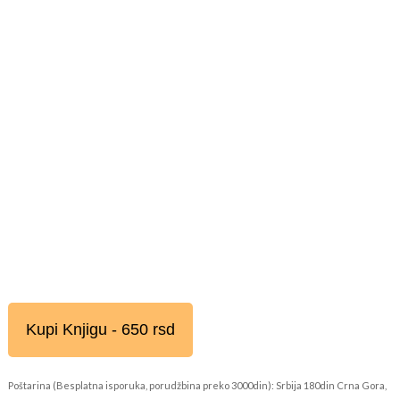
Kupi Knjigu - 650 rsd
Poštarina (Besplatna isporuka, porudžbina preko 3000din): Srbija 180din Crna Gora,