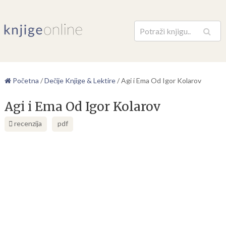
Pretraga
Početna
/
Dečije Knjige & Lektire
/
Agi i Ema Od Igor Kolarov
Agi i Ema Od Igor Kolarov
recenzija
pdf