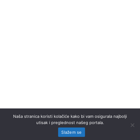
Naša stranica koristi kolačiće kako bi vam osigurala najbolji
utisak i preglednost našeg portala.
Slažem se