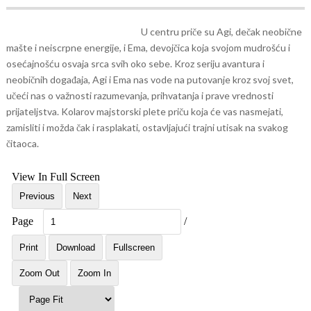
U centru priče su Agi, dečak neobične
mašte i neiscrpne energije, i Ema, devojčica koja svojom mudrošću i
osećajnošću osvaja srca svih oko sebe. Kroz seriju avantura i
neobičnih događaja, Agi i Ema nas vode na putovanje kroz svoj svet,
učeći nas o važnosti razumevanja, prihvatanja i prave vrednosti
prijateljstva. Kolarov majstorski plete priču koja će vas nasmejati,
zamisliti i možda čak i rasplakati, ostavljajući trajni utisak na svakog
čitaoca.