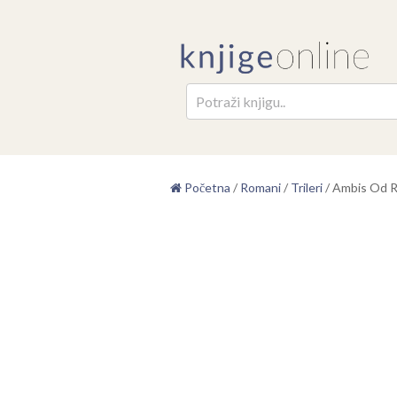
Pretr
Početna
/
Romani
/
Trileri
/
Ambis Od R