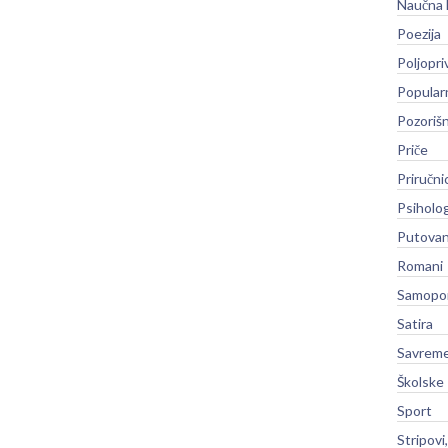
Naučna 
Poezija
Poljopri
Popular
Pozoriš
Priče
Priručni
Psiholog
Putovan
Romani
Samopo
Satira
Savreme
Školske
Sport
Stripovi