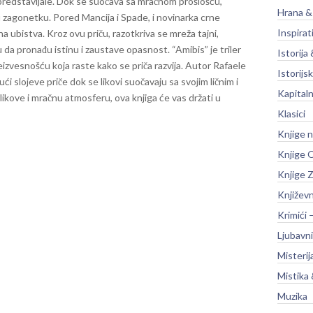
d predstavljale. Dok se suočava sa mračnom prošlošću,
Hrana &
nu zagonetku.
Pored Mancija i Spade, i novinarka crne
Inspirat
a ubistva. Kroz ovu priču, razotkriva se mreža tajni,
vaju da pronađu istinu i zaustave opasnost.
“Amibis” je triler
Istorija 
 neizvesnošću koja raste kako se priča razvija. Autor Rafaele
Istorijsk
ći slojeve priče dok se likovi suočavaju sa svojim ličnim i
Kapitaln
ikove i mračnu atmosferu, ova knjiga će vas držati u
Klasici
Knjige 
Knjige O
Knjige Z
Književ
Krimići 
Ljubavni
Misterij
Mistika 
Muzika