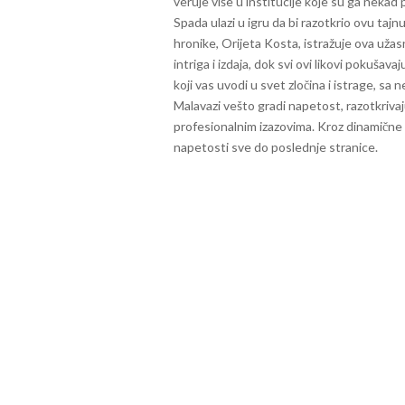
veruje više u institucije koje su ga neka
Spada ulazi u igru da bi razotkrio ovu taj
hronike, Orijeta Kosta, istražuje ova užasn
intriga i izdaja, dok svi ovi likovi pokuša
koji vas uvodi u svet zločina i istrage, sa
Malavazi vešto gradi napetost, razotkrivaju
profesionalnim izazovima. Kroz dinamične l
napetosti sve do poslednje stranice.