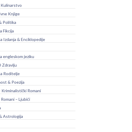
 Kulinarstvo
ivne Knjige
& Politika
a Fikcija
a Izdanja & Enciklopedije
na engleskom jeziku
 Zdravlju
a Roditelje
nost & Poezija
– Kriminalistički Romani
 Romani – Ljubići
a
& Astrologija