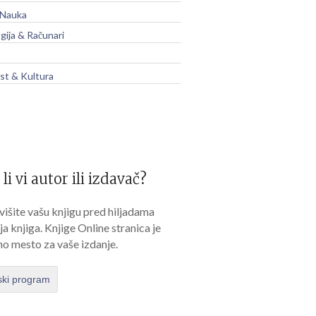
 Nauka
gija & Računari
t & Kultura
 li vi autor ili izdavač?
išite vašu knjigu pred hiljadama
lja knjiga. Knjige Online stranica je
no mesto za vaše izdanje.
ski program