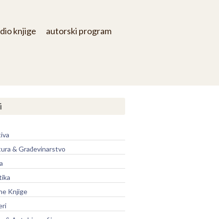
dio knjige
autorski program
i
iva
tura & Građevinarstvo
a
tika
ne Knjige
eri