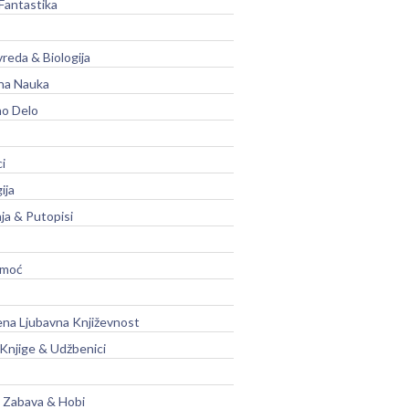
Fantastika
vreda & Biologija
na Nauka
no Delo
ci
ija
ja & Putopisi
moć
na Ljubavna Književnost
 Knjige & Udžbenici
, Zabava & Hobi