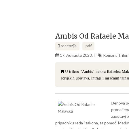
Ambis Od Rafaele Ma
recenzija
pdf
17. Augusta 2023.
Romani
,
Trileri
U trileru "Ambis" autora Rafaelea Malav
serijskih ubistava, intrigi i mračnim tajn
Đenova pos
pronađene
zaustavi 
pripadniku reda i zakona, za pomoć. Međ