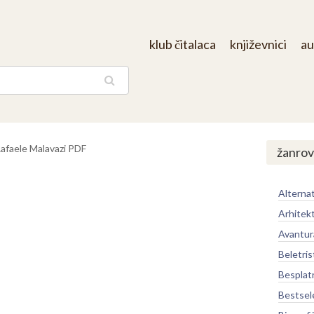
klub čitalaca
književnici
au
aga
afaele Malavazi PDF
žanrov
Alternat
Arhitek
Avantur
Beletris
Besplat
Bestsel