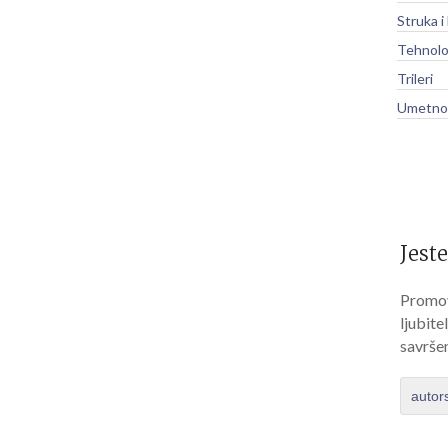
Struka i
Tehnolo
Trileri
Umetnos
Jeste
Promov
ljubite
savrše
autor