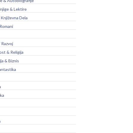
je & Autobiografije
njige & Lektire
Književna Dela
 Romani
 Razvoj
st & Religija
ja & Biznis
antastika
a
ika
a