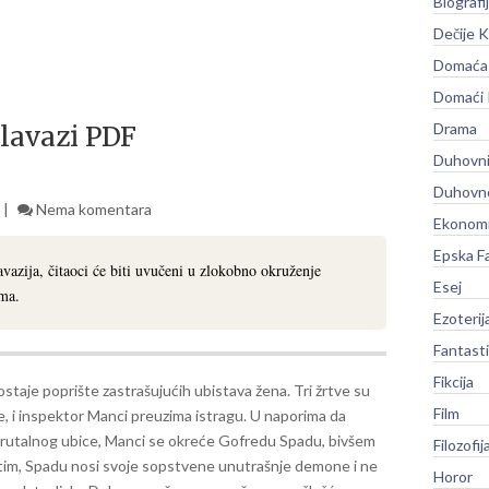
Biografi
Dečije K
Domaća 
Domaći
Drama
lavazi PDF
Duhovni
Duhovno
Nema komentara
Ekonomi
Epska F
azija, čitaoci će biti uvučeni u zlokobno okruženje
Esej
ama.
Ezoterij
Fantast
Fikcija
taje poprište zastrašujućih ubistava žena. Tri žrtve su
Film
, i inspektor Manci preuzima istragu. U naporima da
brutalnog ubice, Manci se okreće Gofredu Spadu, bivšem
Filozofij
utim, Spadu nosi svoje sopstvene unutrašnje demone i ne
Horor