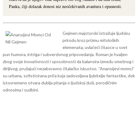
Pauka, čiji dolazak donosi niz neočekivanih avantura i opasnosti.
Gejmen majstorski istražuje ljudsku
prirodu kroz prizmu mitoloških
elemenata, uvlačeći čitaoce u svet
pun humora, intriga i subverzivnog pripovedanja. Roman je hvaljen
zbog svoje inovativnosti i sposobnosti da balansira između smešnog i
dirljivog, pružajući nezaboravno čitalačko iskustvo.
“Anansijevi momci”
su urbana, sofisticirana priča koja zadovoljava ljubitelje fantastike, dok
istovremeno otvara dublja pitanja o ljudskoj duši, porodičnim
odnosima i sudbini.