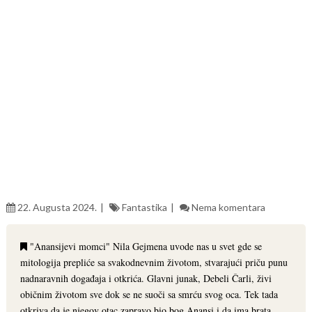
22. Augusta 2024.
Fantastika
Nema komentara
"Anansijevi momci" Nila Gejmena uvode nas u svet gde se
mitologija prepliće sa svakodnevnim životom, stvarajući priču punu
nadnaravnih događaja i otkrića. Glavni junak, Debeli Čarli, živi
običnim životom sve dok se ne suoči sa smrću svog oca. Tek tada
otkriva da je njegov otac zapravo bio bog Anansi i da ima brata,