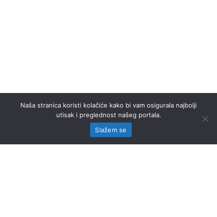
Naša stranica koristi kolačiće kako bi vam osigurala najbolji
utisak i preglednost našeg portala.
Slažem se