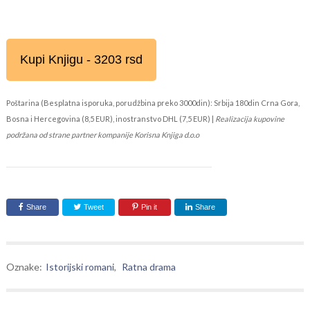
Kupi Knjigu - 3203 rsd
Poštarina (Besplatna isporuka, porudžbina preko 3000din): Srbija 180din Crna Gora,
Bosna i Hercegovina (8,5 EUR), inostranstvo DHL (7,5 EUR) |
Realizacija kupovine
podržana od strane partner kompanije Korisna Knjiga d.o.o
Share
Tweet
Pin it
Share
Oznake:
Istorijski romani
,
Ratna drama