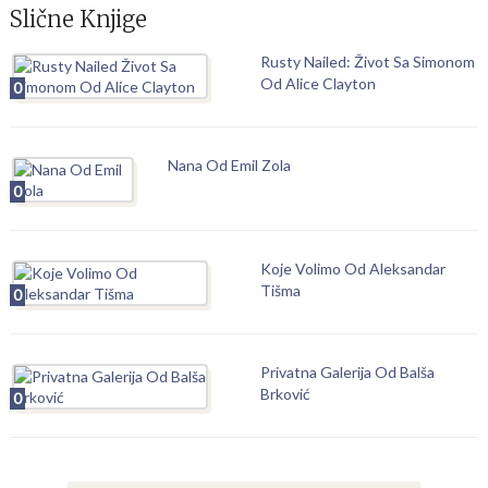
Slične Knjige
Rusty Nailed: Život Sa Simonom
Od Alice Clayton
0
Nana Od Emil Zola
0
Koje Volimo Od Aleksandar
Tišma
0
Privatna Galerija Od Balša
Brković
0