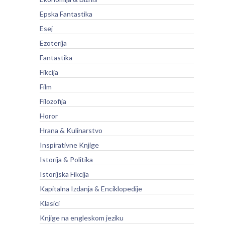
Epska Fantastika
Esej
Ezoterija
Fantastika
Fikcija
Film
Filozofija
Horor
Hrana & Kulinarstvo
Inspirativne Knjige
Istorija & Politika
Istorijska Fikcija
Kapitalna Izdanja & Enciklopedije
Klasici
Knjige na engleskom jeziku