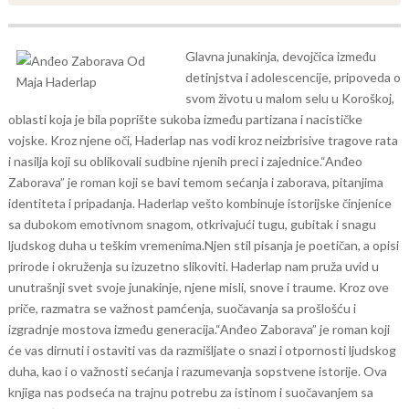
Glavna junakinja, devojčica između
detinjstva i adolescencije, pripoveda o
svom životu u malom selu u Koroškoj,
oblasti koja je bila poprište sukoba između partizana i nacističke
vojske. Kroz njene oči, Haderlap nas vodi kroz neizbrisive tragove rata
i nasilja koji su oblikovali sudbine njenih preci i zajednice.
“Anđeo
Zaborava” je roman koji se bavi temom sećanja i zaborava, pitanjima
identiteta i pripadanja. Haderlap vešto kombinuje istorijske činjenice
sa dubokom emotivnom snagom, otkrivajući tugu, gubitak i snagu
ljudskog duha u teškim vremenima.
Njen stil pisanja je poetičan, a opisi
prirode i okruženja su izuzetno slikoviti. Haderlap nam pruža uvid u
unutrašnji svet svoje junakinje, njene misli, snove i traume. Kroz ove
priče, razmatra se važnost pamćenja, suočavanja sa prošlošću i
izgradnje mostova između generacija.
“Anđeo Zaborava” je roman koji
će vas dirnuti i ostaviti vas da razmišljate o snazi i otpornosti ljudskog
duha, kao i o važnosti sećanja i razumevanja sopstvene istorije. Ova
knjiga nas podseća na trajnu potrebu za istinom i suočavanjem sa