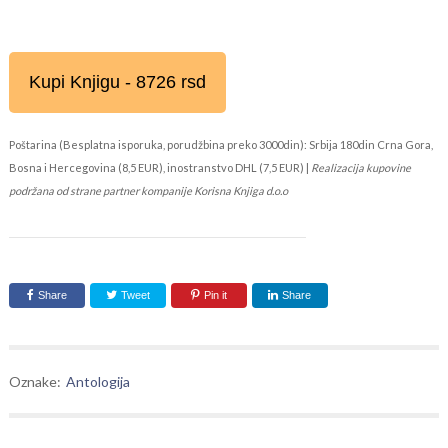
Kupi Knjigu - 8726 rsd
Poštarina (Besplatna isporuka, porudžbina preko 3000din): Srbija 180din Crna Gora,
Bosna i Hercegovina (8,5 EUR), inostranstvo DHL (7,5 EUR) |
Realizacija kupovine
podržana od strane partner kompanije Korisna Knjiga d.o.o
Share
Tweet
Pin it
Share
Oznake:
Antologija