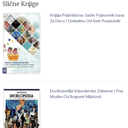
Slične Knjige
Knjiga Prijateljstva: Sažet Pojmovnik Irana
Za Decu I Omladinu Od Amir Purpezešk
0
Enciklopedija Vojvođanske Zabavne I Pop
Muzike Od Bogomir Mijatović