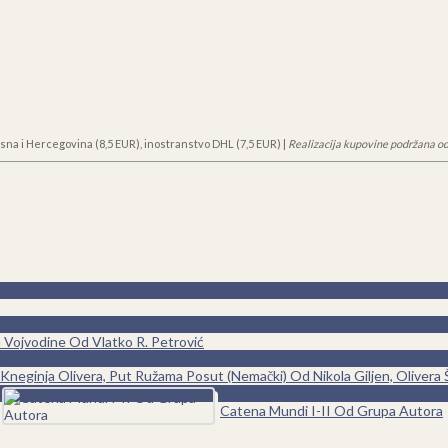
sna i Hercegovina (8,5 EUR), inostranstvo DHL (7,5 EUR) |
Realizacija kupovine podržana od
n Vojvodine Od Vlatko R. Petrović
0
Kneginja Olivera, Put Ružama Posut (Nemački) Od Nikola Giljen, Olivera 
0
Catena Mundi I-II Od Grupa Autora