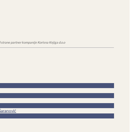
 strane partner kompanije Korisna Knjiga d.o.o
Šaranović