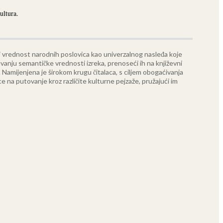
ultura.
 i vrednost narodnih poslovica kao univerzalnog nasleđa koje
čuvanju semantičke vrednosti izreka, prenoseći ih na književni
.
Namijenjena je širokom krugu čitalaca, s ciljem obogaćivanja
ce na putovanje kroz različite kulturne pejzaže, pružajući im