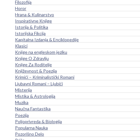
Filozofija
Horor
Hrana & Kulinarstvo
Inspirativne Knjige
Istorija & Politika
Istorijska Fikcija
Kapitalna Izdanja & Enciklopedije
Klasici
Knjige na engleskom jeziku
Knjige O Zdravlju
Knjige Za Roditelje
Književnost & Poezija
Krimići – Kriminalistički Romani
Ljubavni Romani – Ljubići
Misterija
Mistika & Astrologija
Muzika
Naučna Fantastika
Poezija
Poljoprivreda & Biologija
Popularna Nauka
Pozorišno Delo