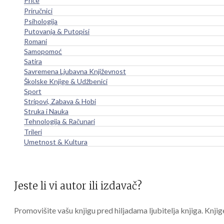
Priče
Priručnici
Psihologija
Putovanja & Putopisi
Romani
Samopomoć
Satira
Savremena Ljubavna Književnost
Školske Knjige & Udžbenici
Sport
Stripovi, Zabava & Hobi
Struka i Nauka
Tehnologija & Računari
Trileri
Umetnost & Kultura
Jeste li vi autor ili izdavač?
Promovišite vašu knjigu pred hiljadama ljubitelja knjiga. Knjig