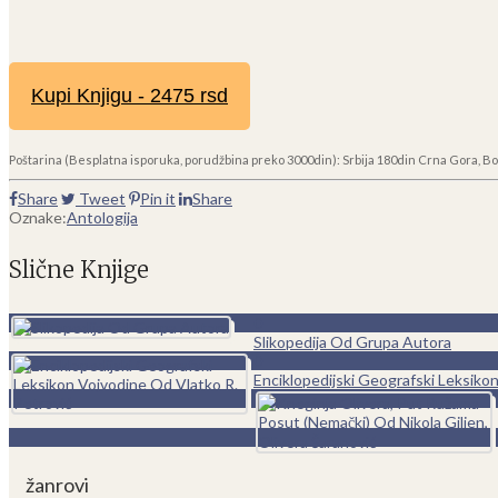
Kupi Knjigu - 2475 rsd
Poštarina (Besplatna isporuka, porudžbina preko 3000din): Srbija 180din Crna Gora, Bo
Share
Tweet
Pin it
Share
Oznake:
Antologija
Slične Knjige
0
Slikopedija Od Grupa Autora
0
Enciklopedijski Geografski Leksiko
žanrovi