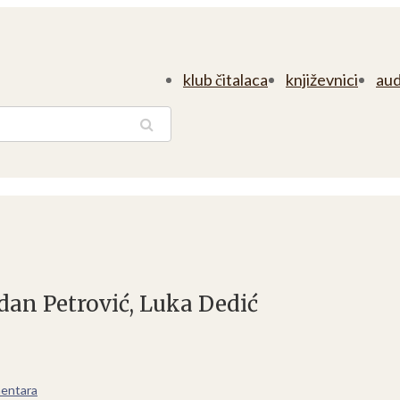
klub čitalaca
književnici
aud
traga
odan Petrović, Luka Dedić
entara