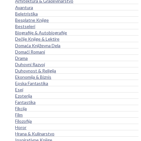
Arhitektura & Građevinarstvo
Avantura
Beletristika
Besplatne Knjige
Bestseleri
Biografije & Autobiografije
Dečije Knjige & Lektire
Domaća Književna Dela
Domaći Romani
Drama
Duhovni Razvoj
Duhovnost & Religija
Ekonomija & Biznis
Epska Fantastika
Esej
Ezoterija
Fantastika
Fikcija
Film
Filozofija
Horor
Hrana & Kulinarstvo
Inspirativne Knjige