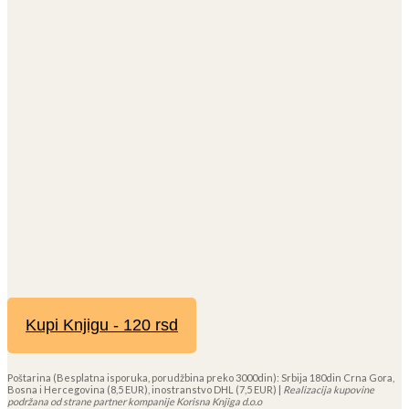
Kupi Knjigu - 120 rsd
Poštarina (Besplatna isporuka, porudžbina preko 3000din): Srbija 180din Crna Gora,
Bosna i Hercegovina (8,5 EUR), inostranstvo DHL (7,5 EUR) |
Realizacija kupovine
podržana od strane partner kompanije Korisna Knjiga d.o.o