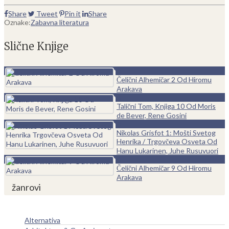
Share
Tweet
Pin it
Share
Oznake:
Zabavna literatura
Slične Knjige
0
Čelični Alhemičar 2 Od Hiromu
Arakava
0
Talični Tom, Knjiga 10 Od Moris
de Bever, Rene Gosini
0
Nikolas Grisfot 1: Mošti Svetog
Henrika / Trgovčeva Osveta Od
Hanu Lukarinen, Juhe Rusuvuori
0
Čelični Alhemičar 9 Od Hiromu
Arakava
žanrovi
Alternativa