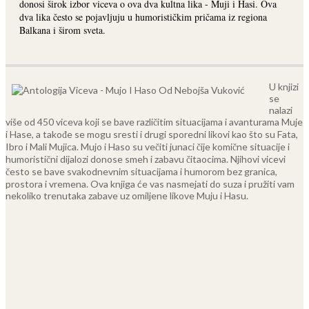
donosi širok izbor viceva o ova dva kultna lika - Muji i Hasi. Ova
dva lika često se pojavljuju u humorističkim pričama iz regiona
Balkana i širom sveta.
U knjizi
se
nalazi
više od 450 viceva koji se bave različitim situacijama i avanturama Muje
i Hase, a takođe se mogu sresti i drugi sporedni likovi kao što su Fata,
Ibro i Mali Mujica. Mujo i Haso su večiti junaci čije komične situacije i
humoristični dijalozi donose smeh i zabavu čitaocima. Njihovi vicevi
često se bave svakodnevnim situacijama i humorom bez granica,
prostora i vremena.
Ova knjiga će vas nasmejati do suza i pružiti vam
nekoliko trenutaka zabave uz omiljene likove Muju i Hasu.