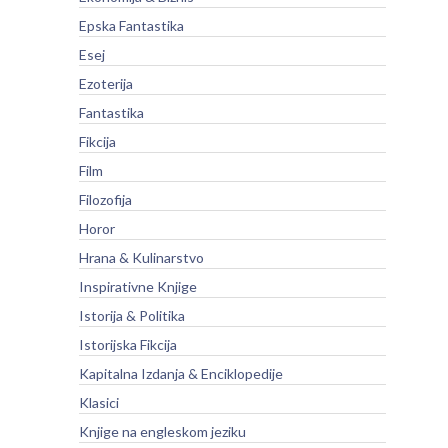
Epska Fantastika
Esej
Ezoterija
Fantastika
Fikcija
Film
Filozofija
Horor
Hrana & Kulinarstvo
Inspirativne Knjige
Istorija & Politika
Istorijska Fikcija
Kapitalna Izdanja & Enciklopedije
Klasici
Knjige na engleskom jeziku