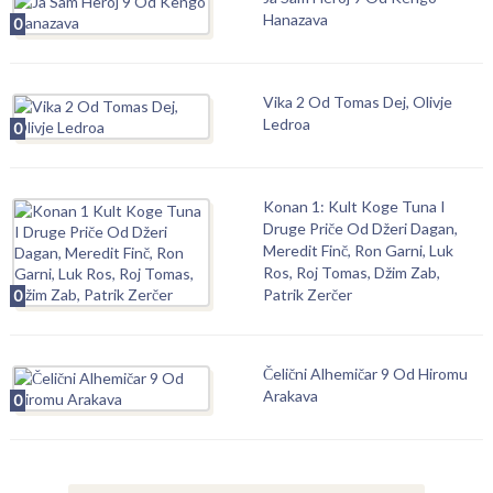
Hanazava
0
Vika 2 Od Tomas Dej, Olivje
Ledroa
0
Konan 1: Kult Koge Tuna I
Druge Priče Od Džeri Dagan,
Meredit Finč, Ron Garni, Luk
Ros, Roj Tomas, Džim Zab,
Patrik Zerčer
0
Čelični Alhemičar 9 Od Hiromu
Arakava
0