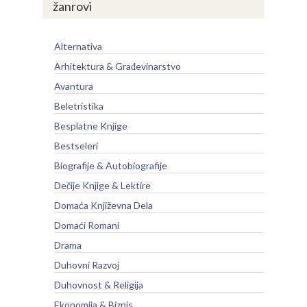
žanrovi
Alternativa
Arhitektura & Građevinarstvo
Avantura
Beletristika
Besplatne Knjige
Bestseleri
Biografije & Autobiografije
Dečije Knjige & Lektire
Domaća Književna Dela
Domaći Romani
Drama
Duhovni Razvoj
Duhovnost & Religija
Ekonomija & Biznis