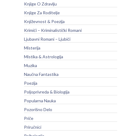
Knjige O Zdravlju
Knjige Za Roditelje
Književnost & Poezija
Krimići – Kriminalistički Romani
Ljubavni Romani – Ljubići
Misterija
Mistika & Astrologija
Muzika
Naučna Fantastika
Poezija
Poljoprivreda & Biologija
Popularna Nauka
Pozorišno Delo
Priče
Priručnici
Psihologija