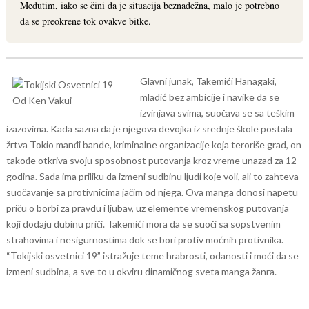
Međutim, iako se čini da je situacija beznadežna, malo je potrebno
da se preokrene tok ovakve bitke.
Glavni junak, Takemići Hanagaki,
mladić bez ambicije i navike da se
izvinjava svima, suočava se sa teškim
izazovima. Kada sazna da je njegova devojka iz srednje škole postala
žrtva Tokio manđi bande, kriminalne organizacije koja teroriše grad, on
takođe otkriva svoju sposobnost putovanja kroz vreme unazad za 12
godina. Sada ima priliku da izmeni sudbinu ljudi koje voli, ali to zahteva
suočavanje sa protivnicima jačim od njega.
Ova manga donosi napetu
priču o borbi za pravdu i ljubav, uz elemente vremenskog putovanja
koji dodaju dubinu priči. Takemići mora da se suoči sa sopstvenim
strahovima i nesigurnostima dok se bori protiv moćnih protivnika.
“Tokijski osvetnici 19” istražuje teme hrabrosti, odanosti i moći da se
izmeni sudbina, a sve to u okviru dinamičnog sveta manga žanra.