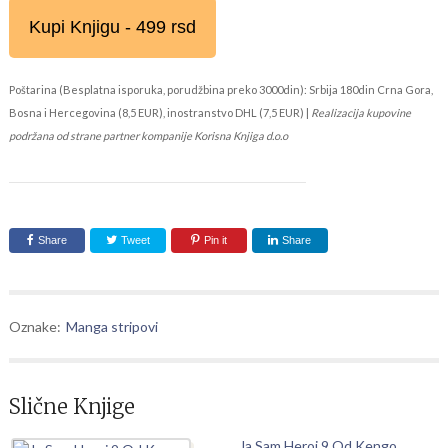
Kupi Knjigu - 499 rsd
Poštarina (Besplatna isporuka, porudžbina preko 3000din): Srbija 180din Crna Gora,
Bosna i Hercegovina (8,5 EUR), inostranstvo DHL (7,5 EUR) |
Realizacija kupovine
podržana od strane partner kompanije Korisna Knjiga d.o.o
Share
Tweet
Pin it
Share
Oznake:
Manga stripovi
Slične Knjige
Ja Sam Heroj 9 Od Kengo