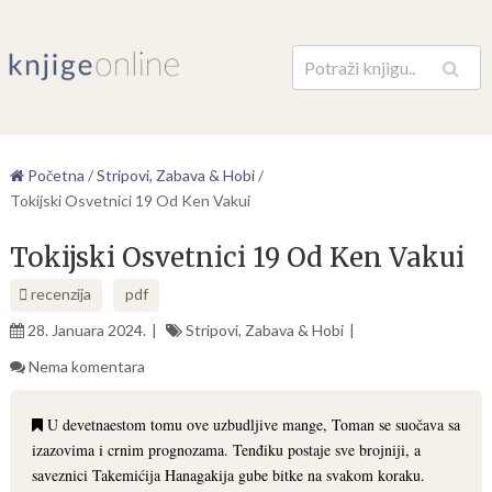
Pretraga
Početna
/
Stripovi, Zabava & Hobi
/
Tokijski Osvetnici 19 Od Ken Vakui
Tokijski Osvetnici 19 Od Ken Vakui
recenzija
pdf
28. Januara 2024.
Stripovi, Zabava & Hobi
Nema komentara
U devetnaestom tomu ove uzbudljive mange, Toman se suočava sa
izazovima i crnim prognozama. Tenđiku postaje sve brojniji, a
saveznici Takemićija Hanagakija gube bitke na svakom koraku.