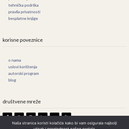
tehnička podrška
pravila privatnosti
besplatne knjige
korisne poveznice
o nama
uslovi korištenja
autorski program
blog
društvene mreže
Naša stranica koristi kolačiće kako bi vam osigurala najbolji
utisak i preglednost našeg portala.