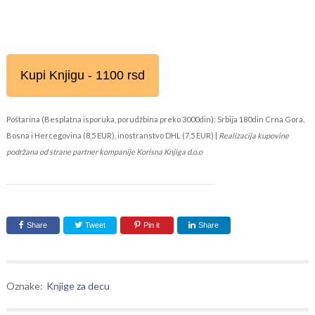
Kupi Knjigu - 1100 rsd
Poštarina (Besplatna isporuka, porudžbina preko 3000din): Srbija 180din Crna Gora,
Bosna i Hercegovina (8,5 EUR), inostranstvo DHL (7,5 EUR) |
Realizacija kupovine
podržana od strane partner kompanije Korisna Knjiga d.o.o
Share
Tweet
Pin it
Share
Oznake:
Knjige za decu