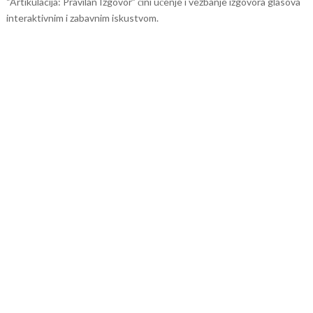
“Artikulacija: Pravilan Izgovor” čini učenje i vežbanje izgovora glasova
interaktivnim i zabavnim iskustvom.