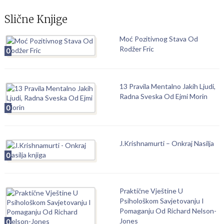
Slične Knjige
Moć Pozitivnog Stava Od
Rodžer Fric
0
13 Pravila Mentalno Jakih Ljudi,
Radna Sveska Od Ejmi Morin
0
J.Krishnamurti – Onkraj Nasilja
0
Praktične Vještine U
Psihološkom Savjetovanju I
Pomaganju Od Richard Nelson-
Jones
0