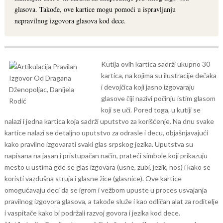
glasova. Takođe, ove kartice mogu pomoći u ispravljanju
nepravilnog izgovora glasova kod dece.
Kutija ovih kartica sadrži ukupno 30
kartica, na kojima su ilustracije dečaka
i devojčica koji jasno izgovaraju
glasove čiji nazivi počinju istim glasom
koji se uči. Pored toga, u kutiji se
nalazi i jedna kartica koja sadrži uputstvo za korišćenje.
Na dnu svake
kartice nalazi se detaljno uputstvo za odrasle i decu, objašnjavajući
kako pravilno izgovarati svaki glas srpskog jezika. Uputstva su
napisana na jasan i pristupačan način, prateći simbole koji prikazuju
mesto u ustima gde se glas izgovara (usne, zubi, jezik, nos) i kako se
koristi vazdušna struja i glasne žice (glasnice).
Ove kartice
omogućavaju deci da se igrom i vežbom upuste u proces usvajanja
pravilnog izgovora glasova, a takođe služe i kao odličan alat za roditelje
i vaspitače kako bi podržali razvoj govora i jezika kod dece.