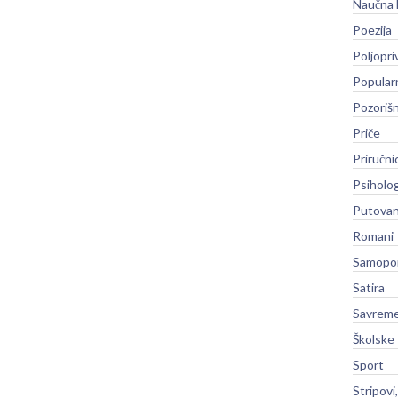
Naučna 
Poezija
Poljopri
Popular
Pozoriš
Priče
Priručni
Psiholog
Putovan
Romani
Samopo
Satira
Savreme
Školske
Sport
Stripovi