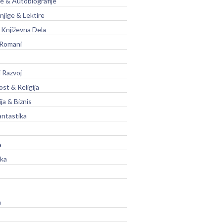
je & Autobiografije
njige & Lektire
Književna Dela
 Romani
 Razvoj
st & Religija
ja & Biznis
antastika
a
ika
a