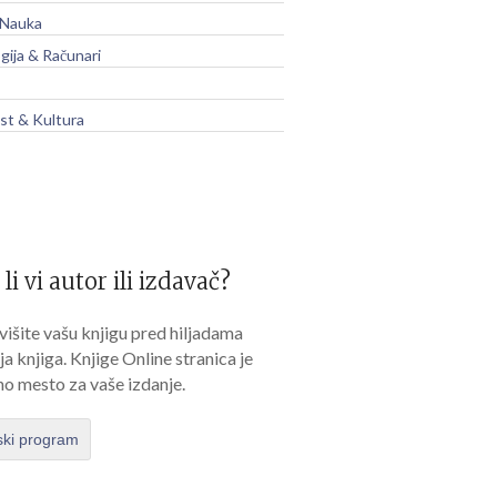
 Nauka
gija & Računari
t & Kultura
 li vi autor ili izdavač?
išite vašu knjigu pred hiljadama
lja knjiga. Knjige Online stranica je
no mesto za vaše izdanje.
ski program