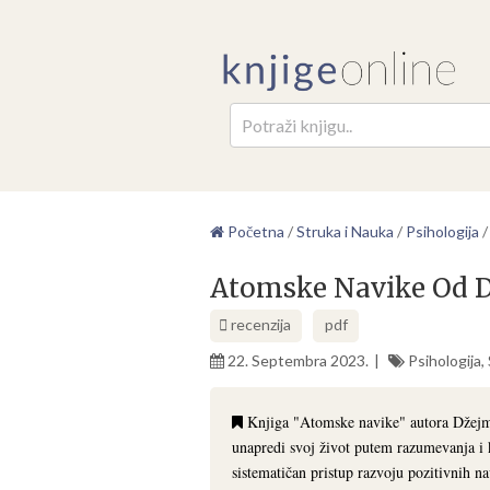
Pretr
Početna
/
Struka i Nauka
/
Psihologija
Atomske Navike Od D
recenzija
pdf
22. Septembra 2023.
Psihologija
,
Knjiga "Atomske navike" autora Džejmsa
unapredi svoj život putem razumevanja i 
sistematičan pristup razvoju pozitivnih 