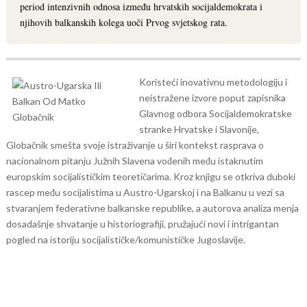
period intenzivnih odnosa između hrvatskih socijaldemokrata i
njihovih balkanskih kolega uoči Prvog svjetskog rata.
Koristeći inovativnu metodologiju i
neistražene izvore poput zapisnika
Glavnog odbora Socijaldemokratske
stranke Hrvatske i Slavonije,
Globačnik smešta svoje istraživanje u širi kontekst rasprava o
nacionalnom pitanju Južnih Slavena vođenih među istaknutim
europskim socijalističkim teoretičarima.
Kroz knjigu se otkriva duboki
rascep među socijalistima u Austro-Ugarskoj i na Balkanu u vezi sa
stvaranjem federativne balkanske republike, a autorova analiza menja
dosadašnje shvatanje u historiografiji, pružajući novi i intrigantan
pogled na istoriju socijalističke/komunističke Jugoslavije.