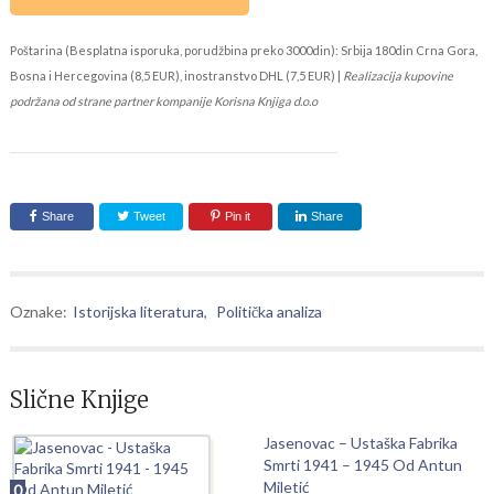
Poštarina (Besplatna isporuka, porudžbina preko 3000din): Srbija 180din Crna Gora,
Bosna i Hercegovina (8,5 EUR), inostranstvo DHL (7,5 EUR) |
Realizacija kupovine
podržana od strane partner kompanije Korisna Knjiga d.o.o
Share
Tweet
Pin it
Share
Oznake:
Istorijska literatura
,
Politička analiza
Slične Knjige
Jasenovac – Ustaška Fabrika
Smrti 1941 – 1945 Od Antun
Miletić
0