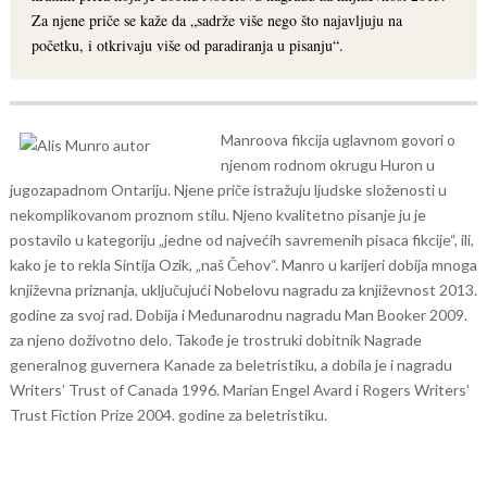
Za njene priče se kaže da „sadrže više nego što najavljuju na
početku, i otkrivaju više od paradiranja u pisanju“.
Manroova fikcija uglavnom govori o
njenom rodnom okrugu Huron u
jugozapadnom Ontariju. Njene priče istražuju ljudske složenosti u
nekomplikovanom proznom stilu. Njeno kvalitetno pisanje ju je
postavilo u kategoriju „jedne od najvećih savremenih pisaca fikcije“, ili,
kako je to rekla Sintija Ozik, „naš Čehov“. Manro u karijeri dobija mnoga
književna priznanja, uključujući Nobelovu nagradu za književnost 2013.
godine za svoj rad. Dobija i Međunarodnu nagradu Man Booker 2009.
za njeno doživotno delo. Takođe je trostruki dobitnik Nagrade
generalnog guvernera Kanade za beletristiku, a dobila je i nagradu
Writers’ Trust of Canada 1996. Marian Engel Avard i Rogers Writers’
Trust Fiction Prize 2004. godine za beletristiku.