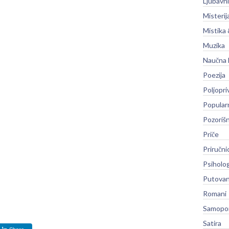
Ljubavni
Misterij
Mistika 
Muzika
Naučna 
Poezija
Poljopri
Popular
Pozoriš
Priče
Priručni
Psiholog
Putovan
Romani
Samopo
Satira