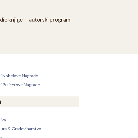
dio knjige
autorski program
e
ci Nobelove Nagrade
ci Pulicerove Nagrade
i
iva
tura & Građevinarstvo
a