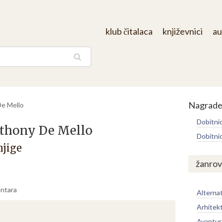
klub čitalaca
književnici
au
aga
Nagrad
De Mello
Dobitni
thony De Mello
Dobitni
njige
žanrov
ntara
Alternat
Arhitek
Avantur