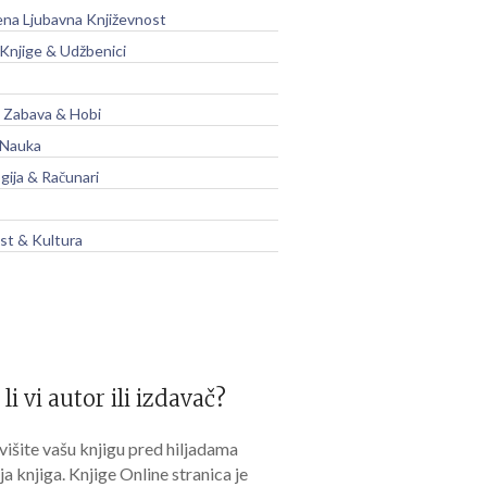
na Ljubavna Književnost
 Knjige & Udžbenici
, Zabava & Hobi
 Nauka
gija & Računari
t & Kultura
 li vi autor ili izdavač?
išite vašu knjigu pred hiljadama
lja knjiga. Knjige Online stranica je