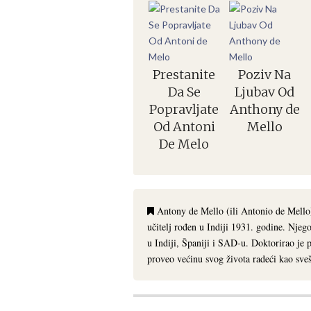
Prestanite
Poziv Na
Da Se
Ljubav Od
Popravljate
Anthony de
Od Antoni
Mello
De Melo
Antony de Mello (ili Antonio de Mello) 
učitelj rođen u Indiji 1931. godine. Njego
u Indiji, Španiji i SAD-u. Doktorirao je 
proveo većinu svog života radeći kao sveš