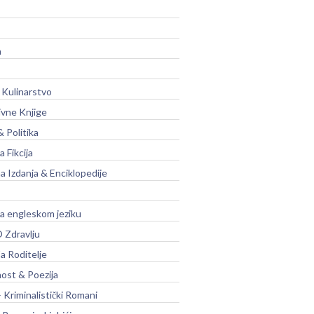
a
 Kulinarstvo
ivne Knjige
& Politika
a Fikcija
a Izdanja & Enciklopedije
na engleskom jeziku
 Zdravlju
a Roditelje
nost & Poezija
– Kriminalistički Romani