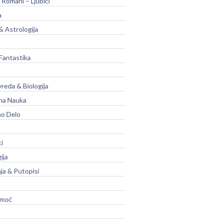
 Romani – Ljubići
a
& Astrologija
Fantastika
vreda & Biologija
na Nauka
no Delo
ci
ija
ja & Putopisi
moć