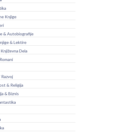
tika
ne Knjige
eri
je & Autobiografije
njige & Lektire
Književna Dela
 Romani
 Razvoj
st & Religija
ja & Biznis
antastika
a
ika