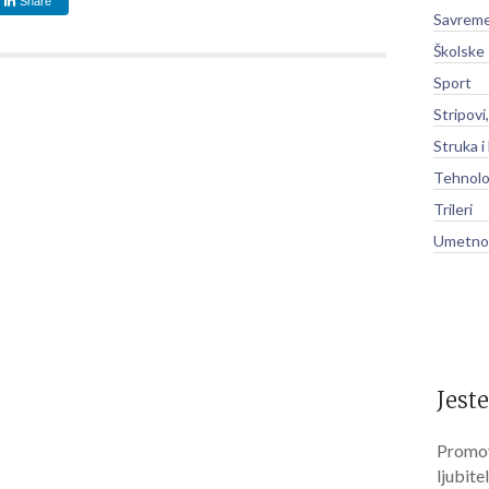
Share
Savreme
Školske
Sport
Stripovi
Struka i
Tehnolo
Trileri
Umetnos
Jeste
Promov
ljubite