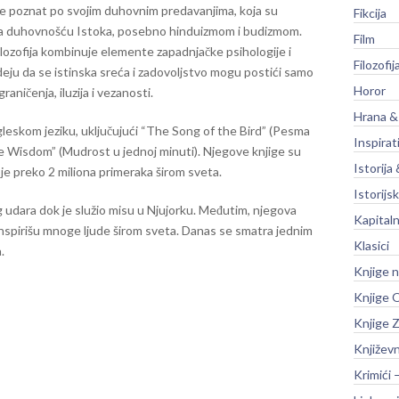
je poznat po svojim duhovnim predavanjima, koja su
Fikcija
na duhovnošću Istoka, posebno hinduizmom i budizmom.
Film
lozofija kombinuje elemente zapadnjačke psihologije i
Filozofij
deju da se istinska sreća i zadovoljstvo mogu postići samo
Horor
ničenja, iluzija i vezanosti.
Hrana &
gleskom jeziku, uključujući “The Song of the Bird” (Pesma
Inspirat
e Wisdom” (Mudrost u jednoj minuti). Njegove knjige su
Istorija 
je preko 2 miliona primeraka širom sveta.
Istorijsk
 udara dok je služio misu u Njujorku. Međutim, njegova
Kapitaln
 inspirišu mnoge ljude širom sveta. Danas se smatra jednim
Klasici
.
Knjige 
Knjige O
Knjige Z
Književ
Krimići 