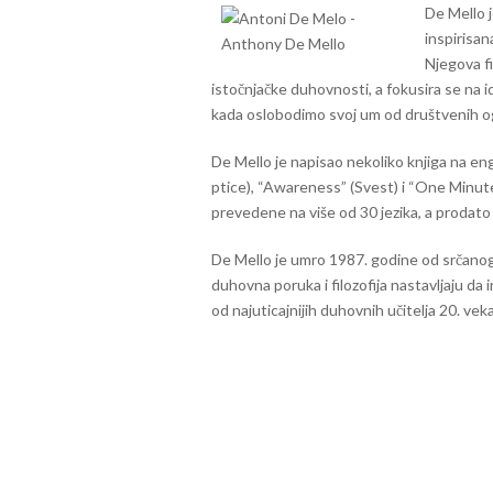
De Mello 
inspirisa
Njegova fi
istočnjačke duhovnosti, a fokusira se na i
kada oslobodimo svoj um od društvenih ogra
De Mello je napisao nekoliko knjiga na en
ptice), “Awareness” (Svest) i “One Minut
prevedene na više od 30 jezika, a prodato 
De Mello je umro 1987. godine od srčanog
duhovna poruka i filozofija nastavljaju da
od najuticajnijih duhovnih učitelja 20. veka