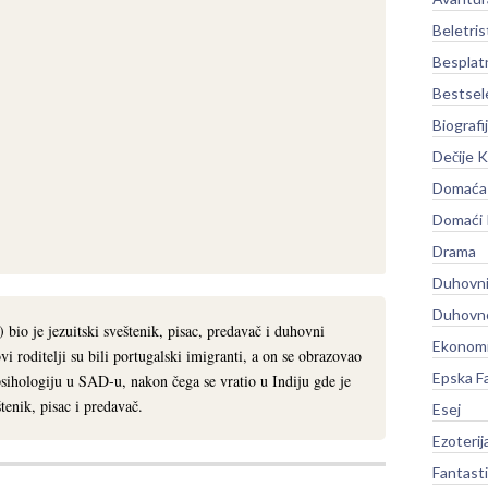
Beletris
Besplat
Bestsel
Biografi
Dečije K
Domaća 
Domaći
Drama
Duhovni
Duhovno
bio je jezuitski sveštenik, pisac, predavač i duhovni
Ekonomi
vi roditelji su bili portugalski imigranti, a on se obrazovao
Epska F
psihologiju u SAD-u, nakon čega se vratio u Indiju gde je
tenik, pisac i predavač.
Esej
Ezoterij
Fantast