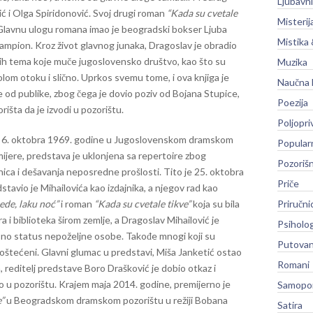
Ljubavni
ić i Olga Spiridonović. Svoj drugi roman
“Kada su cvetale
Misterij
 Glavnu ulogu romana imao je beogradski bokser Ljuba
Mistika 
 Šampion. Kroz život glavnog junaka, Dragoslav je obradio
nih tema koje muče jugoslovensko društvo, kao što su
Muzika
Golom otoku i slično. Uprkos svemu tome, i ova knjiga je
Naučna 
e od publike, zbog čega je dovio poziv od Bojana Stupice,
Poezija
šta da je izvodi u pozorištu.
Poljopri
la 6. oktobra 1969. godine u Jugoslovenskom dramskom
Popular
jere, predstava je uklonjena sa repertoire zbog
Pozoriš
nica i dešavanja neposredne prošlosti. Tito je 25. oktobra
Priče
tavio je Mihailovića kao izdajnika, a njegov rad kao
ede, laku noć”
i roman
“Kada su cvetale tikve”
koja su bila
Priručni
a i biblioteka širom zemlje, a Dragoslav Mihailović je
Psiholog
sno status nepoželjne osobe. Takođe mnogi koji su
Putovan
u oštećeni. Glavni glumac u predstavi, Miša Janketić ostao
Romani
, reditelj predstave Boro Drašković je dobio otkaz i
dio u pozorištu. Krajem maja 2014. godine, premijerno je
Samopo
e”
u Beogradskom dramskom pozorištu u režiji Bobana
Satira