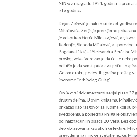
NIN-ovu nagradu 1984. godina, a prema ank
iste godine.
Dejan Zečević je nakon trideset godina re
Mihailovića. Serija je premijerno prikazana
je adaptirao Đorđe Milosavljević, a glavne
Radonjić, Sloboda Mićalović, a sporedne u
Bogdana Diklića i Aleksandra Berčeka. Mih
prošlog veka. Verovao je da će se neko posve
odlučio je da sam ispriča ovu priču. Inspira
Golom otoku, pedestih godina prošlog veka,
imenome “Arhipelag Gulag”.
On je ovaj dokumentarni serijal pisao 37
drugim delima. U ovim knjigama, Mihailovi
prikazao kao razgovor sa ljudima koji su p
svedočenja, a poslednja knjiga je objavlje
od najznačajnijih pisaca 20. veka. Bez obzi
deo obrazovanja kao školske lektire. Mnoga
prevođena na mnoge svetske jezike. Mihail