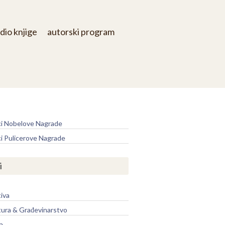
dio knjige
autorski program
e
ci Nobelove Nagrade
ci Pulicerove Nagrade
i
iva
tura & Građevinarstvo
a