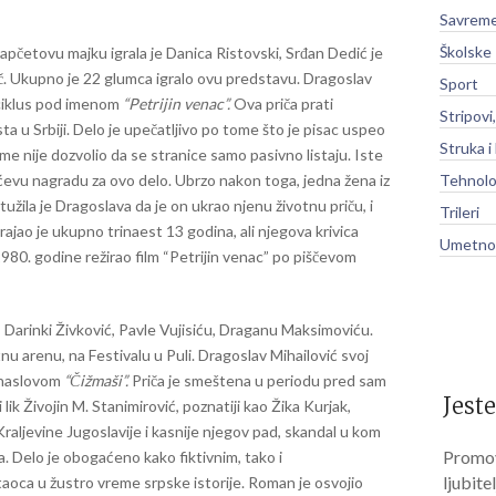
Savreme
Školske
rapčetovu majku igrala je Danica Ristovski, Srđan Dedić je
lač. Ukupno je 22 glumca igralo ovu predstavu. Dragoslav
Sport
 ciklus pod imenom
“Petrijin venac”.
Ova priča prati
Stripovi
ta u Srbiji. Delo je upečatljivo po tome što je pisac uspeo
Struka i
ime nije dozvolio da se stranice samo pasivno listaju. Iste
ćevu nagradu za ovo delo. Ubrzo nakon toga, jedna žena iz
Tehnolo
žila je Dragoslava da je on ukrao njenu životnu priču, i
Trileri
trajao je ukupno trinaest 13 godina, ali njegova krivica
Umetnos
980. godine režirao film “Petrijin venac” po piščevom
, Darinki Živković, Pavle Vujisiću, Draganu Maksimoviću.
atnu arenu, na Festivalu u Puli. Dragoslav Mihailović svoj
d naslovom
“Čižmaši”.
Priča je smeštena u periodu pred sam
Jeste
ik Živojin M. Stanimirović, poznatiji kao Žika Kurjak,
Kraljevine Jugoslavije i kasnije njegov pad, skandal u kom
Promov
. Delo je obogaćeno kako fiktivnim, tako i
ljubite
oca u žustro vreme srpske istorije. Roman je osvojio