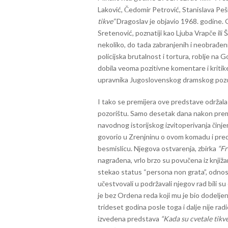
Laković, Čedomir Petrović, Stanislava Peš
tikve”
Dragoslav je objavio 1968. godine.
Sretenović, poznatiji kao Ljuba Vrapče ili
nekoliko, do tada zabranjenih i neobrađe
policijska brutalnost i tortura, roblje na 
dobila veoma pozitivne komentare i kritik
upravnika Jugoslovenskog dramskog pozori
I tako se premijera ove predstave održa
pozorištu. Samo desetak dana nakon premi
navodnog istorijskog izvitoperivanja činje
govorio u Zrenjninu o ovom komadu i preds
besmislicu. Njegova ostvarenja, zbirka
“Fr
nagrađena, vrlo brzo su povučena iz knjižar
stekao status “persona non grata”, odno
učestvovali u podržavali njegov rad bili s
je bez Ordena reda koji mu je bio dodeljen
trideset godina posle toga i dalje nije ra
izvedena predstava
“Kada su cvetale tikv