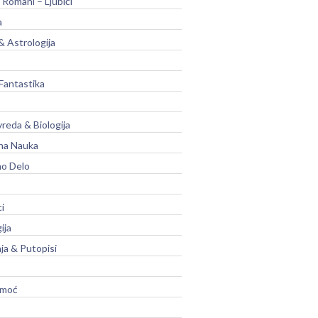
 Romani – Ljubići
a
& Astrologija
Fantastika
vreda & Biologija
na Nauka
no Delo
ci
ija
ja & Putopisi
moć