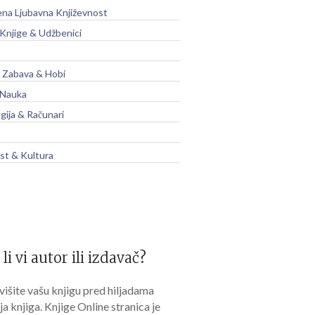
na Ljubavna Književnost
 Knjige & Udžbenici
, Zabava & Hobi
 Nauka
gija & Računari
t & Kultura
 li vi autor ili izdavač?
išite vašu knjigu pred hiljadama
lja knjiga. Knjige Online stranica je