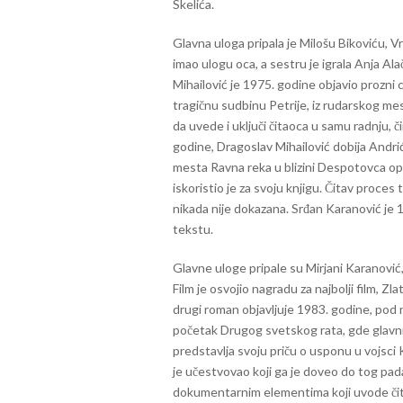
Skelića.
Glavna uloga pripala je Milošu Bikoviću, V
imao ulogu oca, a sestru je igrala Anja A
Mihailović je 1975. godine objavio prozni
tragičnu sudbinu Petrije, iz rudarskog mes
da uvede i uključi čitaoca u samu radnju, č
godine, Dragoslav Mihailović dobija Andri
mesta Ravna reka u blizini Despotovca optu
iskoristio je za svoju knjigu. Čitav proces 
nikada nije dokazana. Srđan Karanović je 1
tekstu.
Glavne uloge pripale su Mirjani Karanović
Film je osvojio nagradu za najbolji film, Zl
drugi roman objavljuje 1983. godine, po
početak Drugog svetskog rata, gde glavni l
predstavlja svoju priču o usponu u vojsci 
je učestvovao koji ga je doveo do tog pada
dokumentarnim elementima koji uvode čita