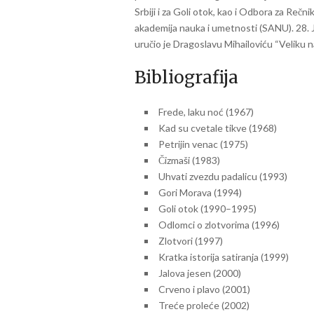
Srbiji i za Goli otok, kao i Odbora za Reč
akademija nauka i umetnosti (SANU). 28. 
uručio je Dragoslavu Mihailoviću “Veliku 
Bibliografija
Frede, laku noć (1967)
Kad su cvetale tikve (1968)
Petrijin venac (1975)
Čizmaši (1983)
Uhvati zvezdu padalicu (1993)
Gori Morava (1994)
Goli otok (1990–1995)
Odlomci o zlotvorima (1996)
Zlotvori (1997)
Kratka istorija satiranja (1999)
Jalova jesen (2000)
Crveno i plavo (2001)
Treće proleće (2002)