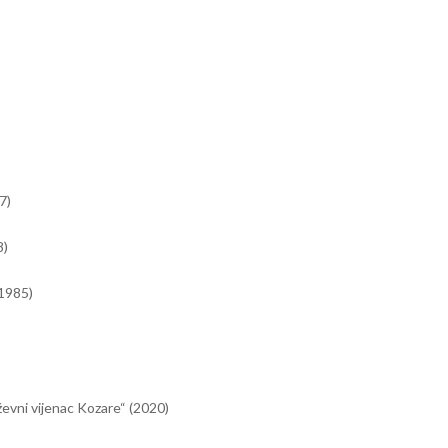
7)
8)
(1985)
evni vijenac Kozare“ (2020)