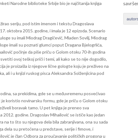
savrše
eti Narodne biblioteke Srbije bio je najčitanija knjiga
autor
žirao seriju, pod istim imenom i tekstu Dragoslava
 17. oktobra 2015. godine, i imala je 12 epizoda. Scenario
 uloge su imali Miodrag Dragičević, Mladen Sovilj, Miodrag
loge imali su poznati glumci poput Dragana Bjelogrlića,
ailović počinje da piše priču o Golom otoku 70-ih godina
titi ovoj teškoj priči i temi, ali kako se to nije dogodilo,
cija je proizašla iz njegove lične gologte koju je preživeo na
 ali i u knjizi ruskog pisca Aleksandra Solženjicina pod
 godina, sa prekidima, gde se u međuvremenu posvećivao
ć je koristio novinarsku formu, gde je priču o Golom otoku
reživeli boravak tamo. U pet knjiga je preneo sva
na 2012. godine. Dragoslav Mihailović se ističe kao jedan
ra na to što su njegova dela bila zabranjivana, ona su sada
 dela su pretočena u predstave, serije i fimove, i
ović je član Odbora za proučavanje političkih progona u