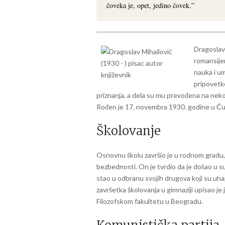
čoveka je, opet, jedino čovek.”
Dragoslav 
romansijer
nauka i u
pripovetke
priznanja, a dela su mu prevođena na nekol
Rođen je 17. novembra 1930. godine u Ćuprij
Školovanje
Osnovnu školu završio je u rodnom gradu,
bezbednosti. On je tvrdio da je došao u 
stao u odbranu svojih drugova koji su uhap
završetka školovanja u gimnaziji upisao je
Filozofskom fakultetu u Beogradu.