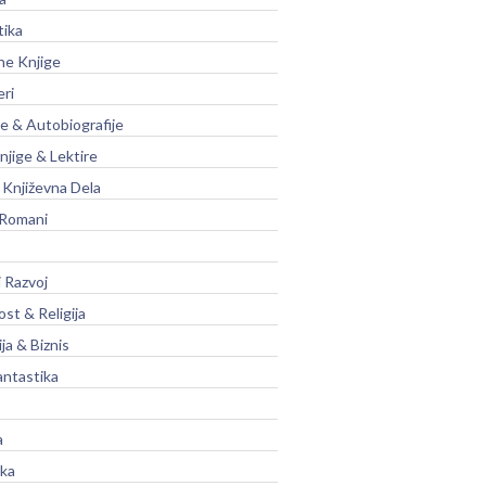
tika
ne Knjige
eri
je & Autobiografije
njige & Lektire
Književna Dela
 Romani
 Razvoj
st & Religija
ja & Biznis
antastika
a
ika