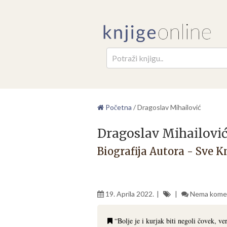
Pretr
Početna
/
Dragoslav Mihailović
Dragoslav Mihailovi
Biografija Autora - Sve K
19. Aprila 2022.
Nema kome
“Bolje je i kurjak biti negoli čovek, v