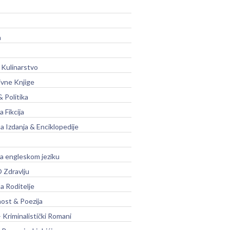
a
 Kulinarstvo
ivne Knjige
& Politika
a Fikcija
a Izdanja & Enciklopedije
na engleskom jeziku
 Zdravlju
a Roditelje
nost & Poezija
– Kriminalistički Romani