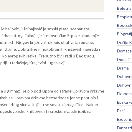
Beletris
Besplat
Bestsel
Mihailović, ili Mihajlović je srpski pisac, scenarista,
Biografi
 i dramaturg. Takođe je i redovni član Srpske akademije
metnosti. Njegov književni rukopis obuhvata romane,
Dečije K
 i drame. Dobitnik je mnogobrojnih književnih nagrada i
Domaća 
iko evropskih jezika. Trenutno živi i radi u Beogradu.
Domaći
i, u tadašnjoj Kraljevini Jugoslaviji.
Drama
Duhovni
Duhovno
 a u gimnaziji je bio pod lupom od strane Upravom državne
Ekonomi
sukob sa Upravom državne bezbednosti jer se pobunio i
Epska F
šeni zbog viceva koji su se smatrali izdajničkim. Nakon
Esej
 jugoslovensku književnost i srpskohrvatski jezik na
Ezoterij
Fantast