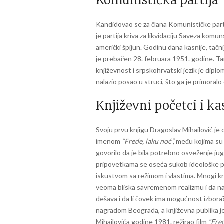
Komunistička partija
Kandidovao se za člana Komunističke partij
je partija kriva za likvidaciju Saveza komu
američki špijun. Godinu dana kasnije, tač
je prebačen 28. februara 1951. godine. Ta
književnost i srpskohrvatski jezik je diplo
nalazio posao u struci, što ga je primoralo
Književni početci i ka
Svoju prvu knjigu Dragoslav Mihailović je 
imenom
“Frede, laku noć”,
među kojima su 
govorilo da je bila potrebno osveženje ju
pripovetkama se oseća sukob ideološke pr
iskustvom sa režimom i vlastima. Mnogi knjiž
veoma bliska savremenom realizmu i da na
dešava i da li čovek ima mogućnost izbor
nagradom Beograda, a književna publika je 
Mihailovića godine 1981. režirao film
“Fred