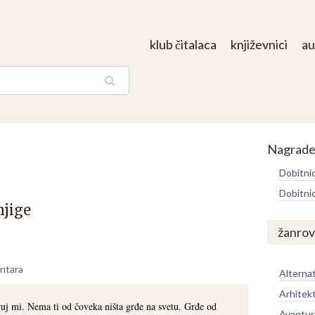
klub čitalaca
književnici
au
aga
Nagrad
Dobitni
ć
Dobitni
njige
žanrov
ntara
Alternat
Arhitek
eruj mi. Nema ti od čoveka ništa grđe na svetu. Grđe od
Avantur