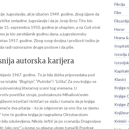
Fikcija
Film
e Jugoslavije, ali je izbačen 1949. godine, zbog izjave da
nstičke omladine Jugoslavije i da je Josip Broz Tito bio
Filozofij
nije 15. septembra 1950. godine je uhapšen, a na Goli otok
Horor
mo je bio zarobljenik godinu dana, a jugoslevnsku
Hrana &
mirao 1957. godine. Zbog svog dosijea i prošlosti teško je
Inspirat
 da radi raznorazne druge poslove i da piše.
Istorija 
snija autorska karijera
Istorijsk
Kapitaln
objavio 1967. godine. To je bila zbirka pripovedaka pod
Klasici
se istakle
“Boginje”, “Putnike”
i
“Lilika”.
Za ovu knjigu se
Knjige 
goslovenskoj literarnoj sceni tog vremena. U
otiv poetičke struje, podstaknute Mihailovićevim
Knjige O
evni istoričari i kritičari se slažu i tumače da je knjiga
Knjige Z
meće dva pitanja – ko je odgovoran za ono šta se njemu
Književ
a? Iste te godine knjiga je nagrađena Oktobarskom
bila oduševljena. Nikola Jeftić je po scenariju Dragoslava
Krimići 
e, laku noć”,
u kome su glavne uloge tumačili Predrag