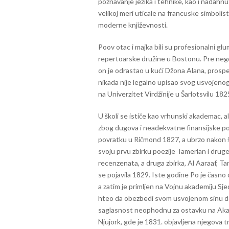
poznavanje jezika i tehnike, kao i nadahnut
velikoj meri uticale na francuske simbolis
moderne književnosti.
Poov otac i majka bili su profesionalni gl
repertoarske družine u Bostonu. Pre nego 
on je odrastao u kući Džona Alana, prospe
nikada nije legalno upisao svog usvojenog 
na Univerzitet Virdžinije u Šarlotsvilu 182
U školi se ističe kao vrhunski akademac, a
zbog dugova i neadekvatne finansijske p
povratku u Ričmond 1827, a ubrzo nakon što
svoju prvu zbirku poezije Tamerlan i druge
recenzenata, a druga zbirka, Al Aaraaf, Ta
se pojavila 1829. Iste godine Po je časno 
a zatim je primljen na Vojnu akademiju Sj
hteo da obezbedi svom usvojenom sinu dov
saglasnost neophodnu za ostavku na Akade
Njujork, gde je 1831. objavljena njegova tr