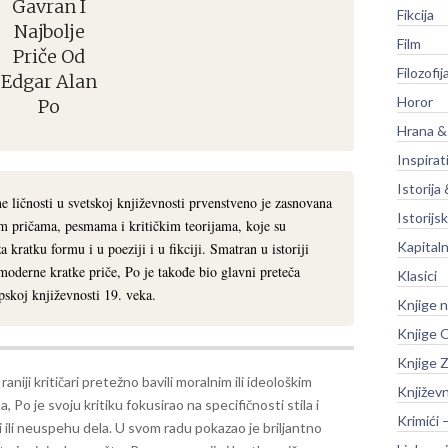
Gavran I
Fikcija
Najbolje
Film
Priče Od
Filozofij
Edgar Alan
Horor
Po
Hrana &
Inspirat
Istorija 
 ličnosti u svetskoj književnosti prvenstveno je zasnovana
Istorijsk
m pričama, pesmama i kritičkim teorijama, koje su
Kapitaln
 kratku formu i u poeziji i u fikciji. Smatran u istoriji
 moderne kratke priče, Po je takođe bio glavni preteča
Klasici
pskoj književnosti 19. veka.
Knjige 
Knjige O
Knjige Z
raniji kritičari pretežno bavili moralnim ili ideološkim
Književ
, Po je svoju kritiku fokusirao na specifičnosti stila i
Krimići 
 ili neuspehu dela. U svom radu pokazao je briljantno