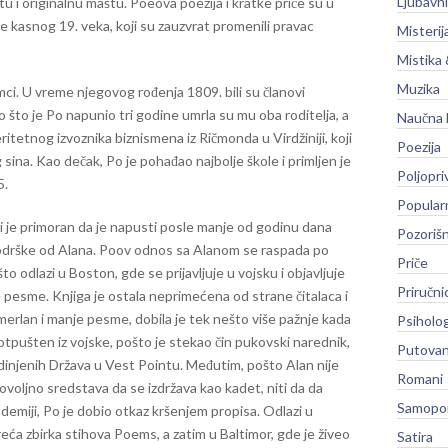
Ljubavni
u i ​​originalnu maštu. Poeova poezija i kratke priče su u
te kasnog 19. veka, koji su zauzvrat promenili pravac
Misterij
Mistika 
Muzika
umci. U vreme njegovog rođenja 1809. bili su članovi
što je Po napunio tri godine umrla su mu oba roditelja, a
Naučna 
ritetnog izvoznika biznismena iz Ričmonda u Virdžiniji, koji
Poezija
sina. Kao dečak, Po je pohađao najbolje škole i primljen je
Poljopri
5.
Popular
li je primoran da je napusti posle manje od godinu dana
Pozoriš
odrške od Alana. Poov odnos sa Alanom se raspada po
Priče
 odlazi u Boston, gde se prijavljuje u vojsku i objavljuje
Priručni
 pesme. Knjiga je ostala neprimećena od strane čitalaca i
merlan i manje pesme, dobila je tek nešto više pažnje kada
Psiholog
otpušten iz vojske, pošto je stekao čin pukovski narednik,
Putovan
edinjenih Država u Vest Pointu. Međutim, pošto Alan nije
Romani
oljno sredstava da se izdržava kao kadet, niti da da
Samopo
miji, Po je dobio otkaz kršenjem propisa. Odlazi u
eća zbirka stihova Poems, a zatim u Baltimor, gde je živeo
Satira