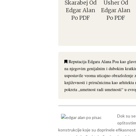
Skarabej Od
Usher Od
Edgar Alan
Edgar Alan
Po PDF
Po PDF
Reputacija Edgara Alana Poa kao glavne
na njegovim genijalnim i dubokim kratki
uspostavile veoma uticajno obrazloženje za
književnosti i priručnicima kao arhitekta
pokreta „umetnost radi umetnosti“ u evro
Dok su se 
opštostima
konstrukcije koje su doprinele efikasnosti