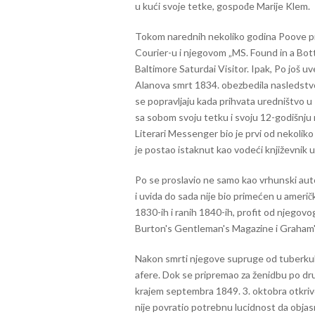
u kući svoje tetke, gospođe Marije Klem.
Tokom narednih nekoliko godina Poove prv
Courier-u i njegovom „MS. Found in a Bott
Baltimore Saturdai Visitor. Ipak, Po još uv
Alanova smrt 1834. obezbedila nasledstvo.
se popravljaju kada prihvata uredništvo 
sa sobom svoju tetku i svoju 12-godišnju
Literari Messenger bio je prvi od nekoliko
je postao istaknut kao vodeći književnik 
Po se proslavio ne samo kao vrhunski autor po
i uvida do sada nije bio primećen u američk
1830-ih i ranih 1840-ih, profit od njegovog
Burton's Gentleman's Magazine i Graham's 
Nakon smrti njegove supruge od tuberkul
afere. Dok se pripremao za ženidbu po drug
krajem septembra 1849. 3. oktobra otkriven
nije povratio potrebnu lucidnost da objas