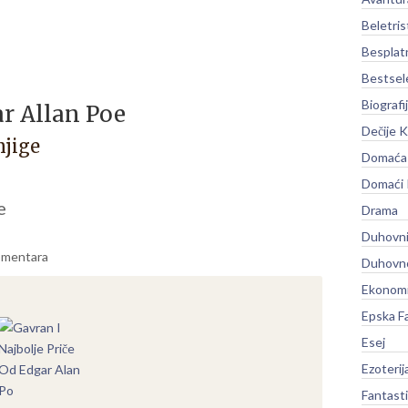
Beletris
Besplat
Bestsel
Biografi
r Allan Poe
Dečije K
njige
Domaća 
Domaći
e
Drama
Duhovni
mentara
Duhovno
Ekonomi
Epska F
Esej
Ezoterij
Fantast