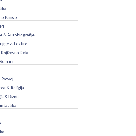
tika
ne Knjige
eri
je & Autobiografije
njige & Lektire
Književna Dela
 Romani
 Razvoj
st & Religija
ja & Biznis
antastika
a
ika