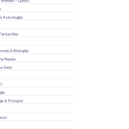
 Romani – Ljubići
a
& Astrologija
Fantastika
vreda & Biologija
na Nauka
no Delo
ci
ija
ja & Putopisi
moć