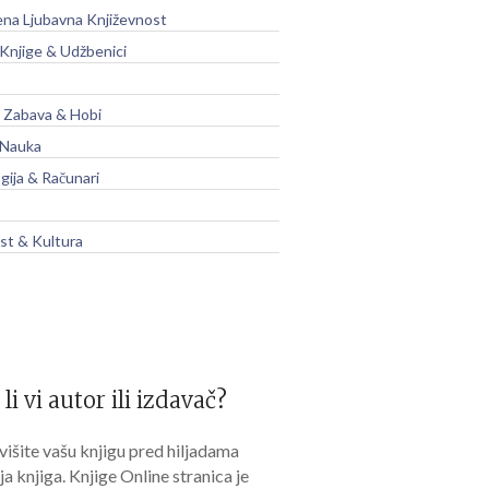
na Ljubavna Književnost
 Knjige & Udžbenici
, Zabava & Hobi
 Nauka
gija & Računari
t & Kultura
 li vi autor ili izdavač?
išite vašu knjigu pred hiljadama
lja knjiga. Knjige Online stranica je