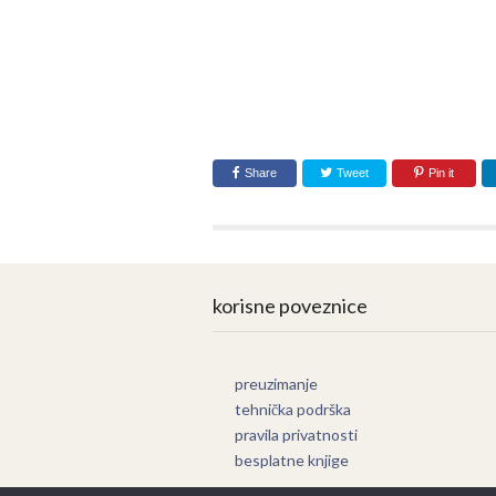
Share
Tweet
Pin it
korisne poveznice
preuzimanje
tehnička podrška
pravila privatnosti
besplatne knjige