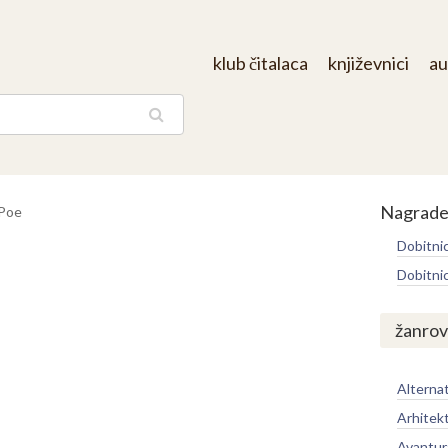
klub čitalaca
književnici
au
aga
Nagrad
 Poe
Dobitni
Dobitni
žanrov
Alternat
Arhitek
Avantur