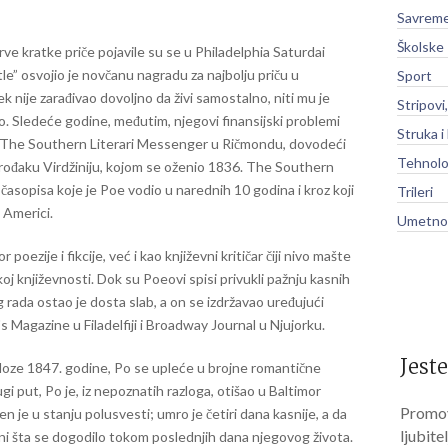
Savreme
Školske
e kratke priče pojavile su se u Philadelphia Saturdai
le” osvojio je novčanu nagradu za najbolju priču u
Sport
ek nije zarađivao dovoljno da živi samostalno, niti mu je
Stripovi
 Sledeće godine, međutim, njegovi finansijski problemi
Struka i
u The Southern Literari Messenger u Ričmondu, dovodeći
Tehnolo
 rođaku Virdžiniju, kojom se oženio 1836. The Southern
 časopisa koje je Poe vodio u narednih 10 godina i kroz koji
Trileri
u Americi.
Umetnos
ezije i fikcije, već i kao književni kritičar čiji nivo mašte
oj književnosti. Dok su Poeovi spisi privukli pažnju kasnih
 rada ostao je dosta slab, a on se izdržavao uređujući
Magazine u Filadelfiji i Broadway Journal u Njujorku.
Jeste
oze 1847. godine, Po se upleće u brojne romantične
i put, Po je, iz nepoznatih razloga, otišao u Baltimor
Promov
 je u stanju polusvesti; umro je četiri dana kasnije, a da
ljubite
ni šta se dogodilo tokom poslednjih dana njegovog života.