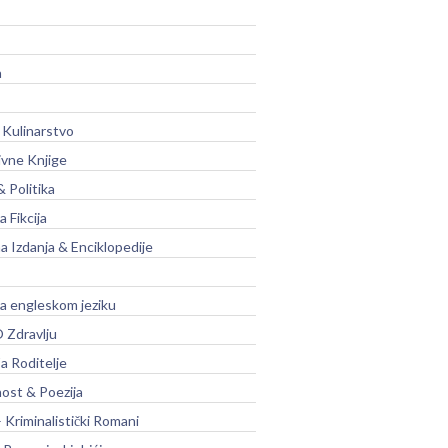
a
 Kulinarstvo
ivne Knjige
& Politika
a Fikcija
a Izdanja & Enciklopedije
na engleskom jeziku
 Zdravlju
a Roditelje
nost & Poezija
– Kriminalistički Romani