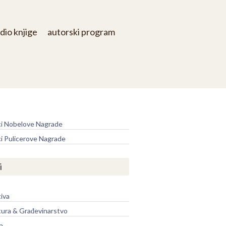
dio knjige
autorski program
e
ci Nobelove Nagrade
ci Pulicerove Nagrade
i
iva
tura & Građevinarstvo
a