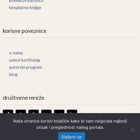
pravila privatnosti
besplatne knjige
korisne poveznice
o nama
uslovi korištenja
autorski program
blog
društvene mreže
Naša stranica koristi kolačiće kako bi vam osigurala najbolji
utisak i preglednost našeg portala.
Knjige Online
Copyright © 2026.
Slažem se
Prava zadržana. Bilo kakvo kopiranje strogo zabranjeno.