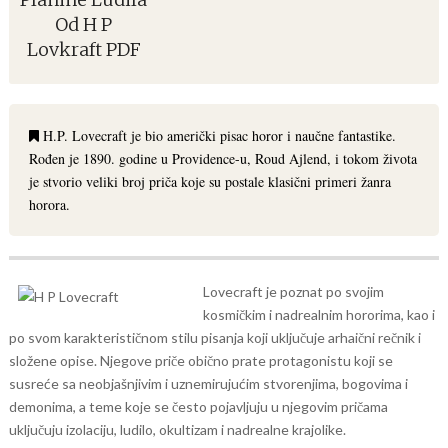
Od H P
Lovkraft PDF
H.P. Lovecraft je bio američki pisac horor i naučne fantastike.
Rođen je 1890. godine u Providence-u, Roud Ajlend, i tokom života
je stvorio veliki broj priča koje su postale klasični primeri žanra
horora.
Lovecraft je poznat po svojim
kosmičkim i nadrealnim hororima, kao i
po svom karakterističnom stilu pisanja koji uključuje arhaični rečnik i
složene opise. Njegove priče obično prate protagonistu koji se
susreće sa neobjašnjivim i uznemirujućim stvorenjima, bogovima i
demonima, a teme koje se često pojavljuju u njegovim pričama
uključuju izolaciju, ludilo, okultizam i nadrealne krajolike.