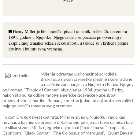
PDF
Henry Miller je bio američki pisac i umetnik, rođen 26. decembra
1891. godine u Njujorku. Njegova dela su poznata po otvorenoj i
eksplicitnoj tematici seksa i seksualnosti, a takođe su i kritična prema
društvu i kulturi svog vremena.
Miller je odrastao u siromašnoj porodici u
Bruklinu, a nakon završetka srednje škole radio je
u različitim zanimanjima u Njujorku i Parizu. Njegov
prvi roman, “Tropic of Cancer”, objavljen je 1934. godine u Parizu,
nakon što su ga odbile mnoge američke izdavačke kuće zbog
provokativne tematike. Roman je postao jedan od najkontroverznijih i
najpopularnijih romana svog vremena.
Tokom Drugog svetskog rata, Miller je živeo u Njujorku i radio kao
novinar, a kasnije se preselio u Kaliforniju gde je nastavio da piše i bavi
se slikarstvom. Među njegovim najpoznatijim delima su “Tropic of
Capricorn”, “Black Spring”, “The Colossus of Maroussi”, “Quiet Days in