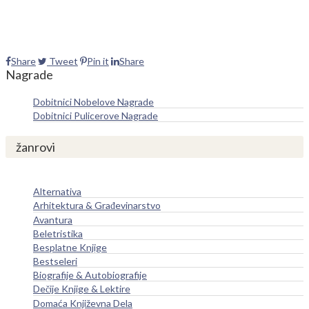
Share
Tweet
Pin it
Share
Nagrade
Dobitnici Nobelove Nagrade
Dobitnici Pulicerove Nagrade
žanrovi
Alternativa
Arhitektura & Građevinarstvo
Avantura
Beletristika
Besplatne Knjige
Bestseleri
Biografije & Autobiografije
Dečije Knjige & Lektire
Domaća Književna Dela