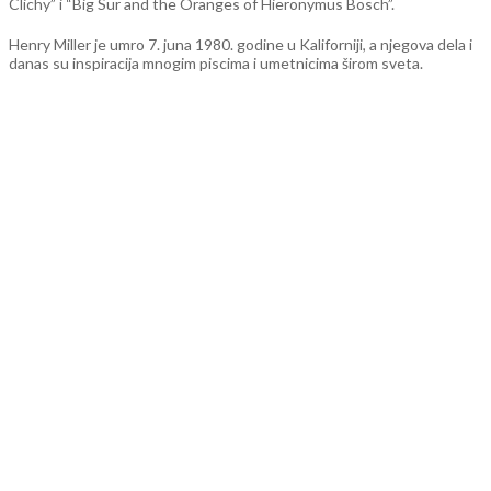
Clichy” i “Big Sur and the Oranges of Hieronymus Bosch”.
Henry Miller je umro 7. juna 1980. godine u Kaliforniji, a njegova dela i
danas su inspiracija mnogim piscima i umetnicima širom sveta.