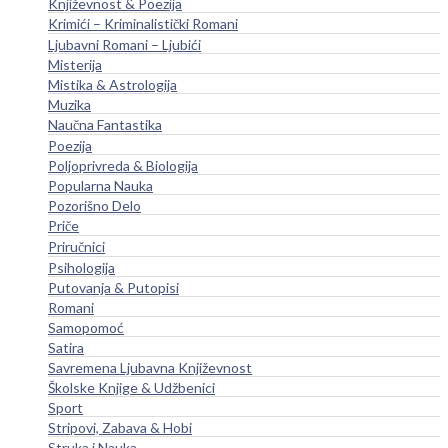
Književnost & Poezija
Krimići – Kriminalistički Romani
Ljubavni Romani – Ljubići
Misterija
Mistika & Astrologija
Muzika
Naučna Fantastika
Poezija
Poljoprivreda & Biologija
Popularna Nauka
Pozorišno Delo
Priče
Priručnici
Psihologija
Putovanja & Putopisi
Romani
Samopomoć
Satira
Savremena Ljubavna Književnost
Školske Knjige & Udžbenici
Sport
Stripovi, Zabava & Hobi
Struka i Nauka