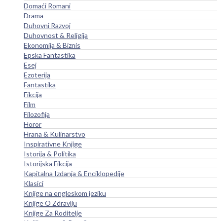
Domaći Romani
Drama
Duhovni Razvoj
Duhovnost & Religija
Ekonomija & Biznis
Epska Fantastika
Esej
Ezoterija
Fantastika
Fikcija
Film
Filozofija
Horor
Hrana & Kulinarstvo
Inspirativne Knjige
Istorija & Politika
Istorijska Fikcija
Kapitalna Izdanja & Enciklopedije
Klasici
Knjige na engleskom jeziku
Knjige O Zdravlju
Knjige Za Roditelje